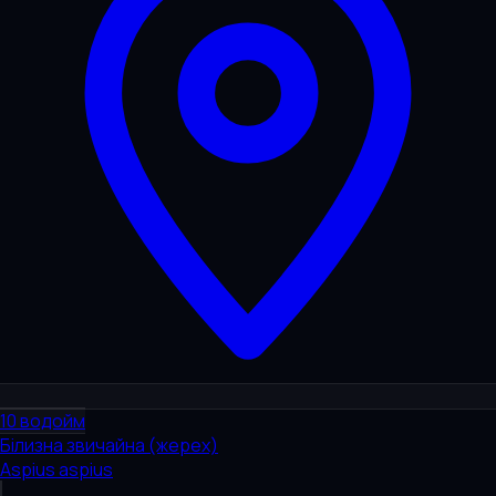
10
водойм
Білизна звичайна (жерех)
Aspius aspius