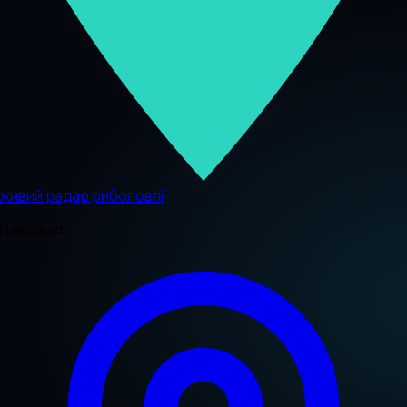
живий радар риболовлі
Навігація