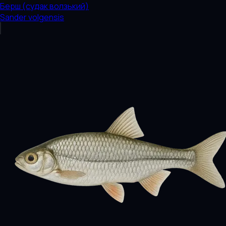
Берш (судак волзький)
Sander volgensis