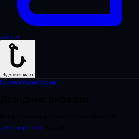
Довідка
Відмітити вилов
Політика
·
Умови
·
Про нас
Довідник рибалки
Види риб, правила рибальства, реклама, відгуки
Довідник рибалки
/
Види риб