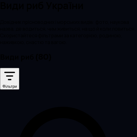
Види риб України
Довідник прісноводних і морських видів: фото, наукова
назва, де водиться, чим живиться, на що й коли ловиться.
Скористайтеся фільтрами за категорією, родиною,
наживкою, снастю та вагою.
Види риб
(
80
)
Фільтри