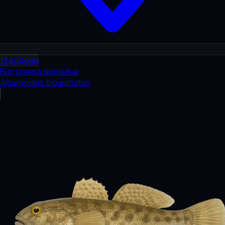
13
водойм
Бистрянка звичайна
Alburnoides bipunctatus