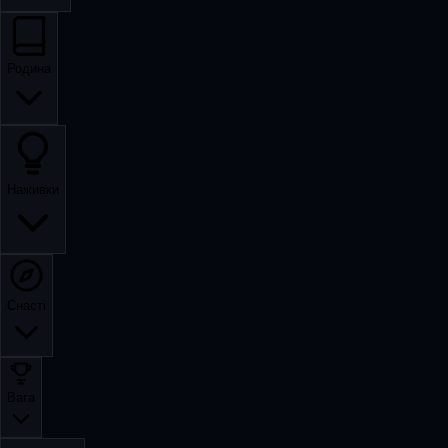
Родина
Наживки
Снасті
Вага