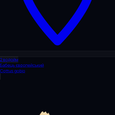
2
водойм
Бабець європейський
Cottus gobio