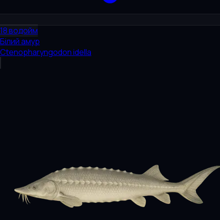
18
водойм
Білий амур
Ctenopharyngodon idella