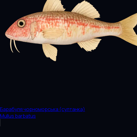
Барабуля чорноморська (султанка)
Mullus barbatus