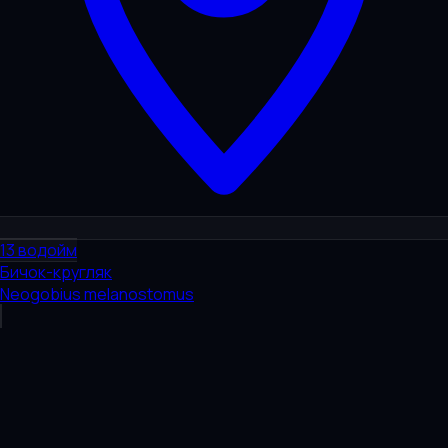
13
водойм
Бичок-кругляк
Neogobius melanostomus