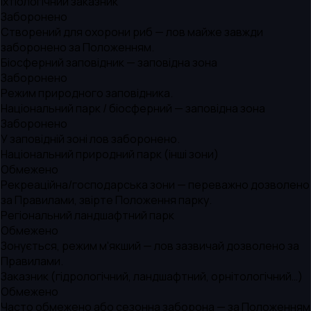
Іхтіологічний заказник
Заборонено
Створений для охорони риб — лов майже завжди
заборонено за Положенням.
Біосферний заповідник — заповідна зона
Заборонено
Режим природного заповідника.
Національний парк / біосферний — заповідна зона
Заборонено
У заповідній зоні лов заборонено.
Національний природний парк (інші зони)
Обмежено
Рекреаційна/господарська зони — переважно дозволено
за Правилами, звірте Положення парку.
Регіональний ландшафтний парк
Обмежено
Зонується, режим м'якший — лов зазвичай дозволено за
Правилами.
Заказник (гідрологічний, ландшафтний, орнітологічний…)
Обмежено
Часто обмежено або сезонна заборона — за Положенням