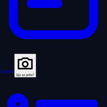
Стрічка
Що за риба?