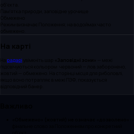
об'єкта.
Пам'ятка природи, заповідне урочище
Обмежено
Режим визначає Положення; на водоймах часто
обмежено.
На карті
На
радарі
увімкніть шар
«Заповідні зони»
— межі
підсвічуються кольором:
червоний
— лов заборонено,
жовтий
— обмежено. На сторінці місця для риболовлі,
якщо воно потрапляє в межі ПЗФ, показується
відповідний банер.
Важливо
«Обмежено» (жовтий) не означає «дозволено»
—
фінальне слово за Положенням про конкретний
об'єкт.