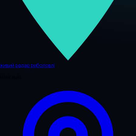
живий радар риболовлі
Навігація