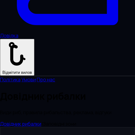
Довідка
Відмітити вилов
Політика
·
Умови
·
Про нас
Довідник рибалки
Види риб, правила рибальства, реклама, відгуки
Довідник рибалки
/
Заповідні зони