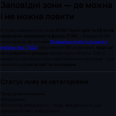
Заповідні зони — де можна
і не можна ловити
В Україні налічується понад
9 000 територій та об'єктів
природно-заповідного фонду (ПЗФ)
— близько 6,9%
площі країни. За чинними
Правилами любительського
рибальства (2022)
лов у межах ПЗФ дозволено,
якщо це
не суперечить режиму
конкретного об'єкта. Тобто
наявність заповідної зони ≠ автоматична заборона — усе
залежить від
категорії та зонування
.
Статус лову за категоріями
Природний заповідник
Заборонено
Абсолютна заповідність — будь-яка діяльність, що
суперечить меті, заборонена.