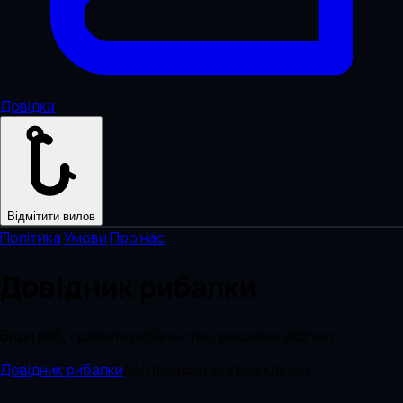
Довідка
Відмітити вилов
Політика
·
Умови
·
Про нас
Довідник рибалки
Види риб, правила рибальства, реклама, відгуки
Довідник рибалки
/
Як працює прогноз кльову