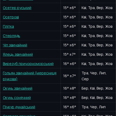
Осетер руський
15
°
±6°
Кві, Тра, Вер, Жов
Осетрові
15
°
±6°
Кві, Тра, Вер, Жов
Плітка
15
°
±6°
Кві, Тра, Вер, Жов
Стерлядь
15
°
±6°
Кві, Тра, Вер, Жов
Чіп звичайний
15
°
±6°
Кві, Тра, Вер, Жов
Ялець звичайний
15
°
±7°
Кві, Тра, Вер, Жов
Вирезуб причорноморський
16
°
±6°
Кві, Тра, Вер, Жов
Гольян звичайний (мересниця
Тра, Чер, Лип,
16
°
±7°
річкова)
Сер
Окунь звичайний
16
°
±8°
Бер, Кві, Вер, Жов
Окунь сонячний
16
°
±8°
Бер, Кві, Вер, Жов
Пічкур дунайський
16
°
±6°
Тра, Чер, Лип