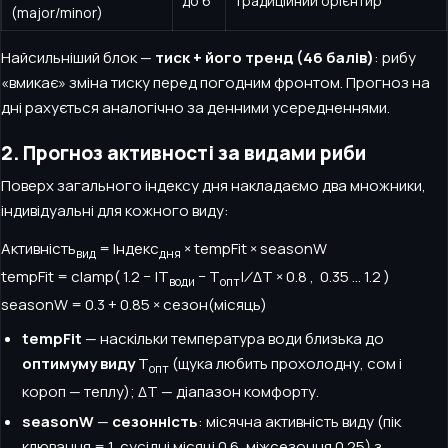
до
6
традиційний орієнтир
(major/minor)
Найсильніший блок —
тиск + його тренд (46 балів)
: рибу
«вмикає» зміна тиску перед погодним фронтом. Прогноз на
дні рахується аналогічно за денними усередненнями.
2. Прогноз активності за видами риби
Поверх загального індексу дня накладаємо два множники,
індивідуальні для кожного виду:
Активність
= Індекс
×
tempFit
×
seasonW
вид
дня
tempFit
= clamp( 1.2 − |T
− T
| ⁄ ΔT × 0.8 , 0.35 … 1.2 )
води
опт
seasonW
= 0.3 + 0.85 × сезон(місяць)
tempFit
— наскільки температура води близька до
оптимуму виду
T
(щука любить прохолодну, сом і
опт
короп — теплу); ΔT — діапазон комфорту.
seasonW
—
сезонність
: місячна активність виду (пік
клювання = 1, сусідні місяці 0.6, міжсезоння 0.25) з