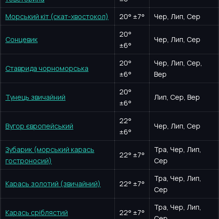
Морський кіт (скат-хвостокол)
20
°
±7°
Чер, Лип, Сер
20
°
Сонцевик
Чер, Лип, Сер
±6°
20
°
Чер, Лип, Сер,
Ставрида чорноморська
±6°
Вер
20
°
Тунець звичайний
Лип, Сер, Вер
±6°
22
°
Вугор європейський
Чер, Лип, Сер
±6°
Зубарик (морський карась
Тра, Чер, Лип,
22
°
±7°
гостроносий)
Сер
Тра, Чер, Лип,
Карась золотий (звичайний)
22
°
±7°
Сер
Тра, Чер, Лип,
Карась сріблястий
22
°
±7°
Сер