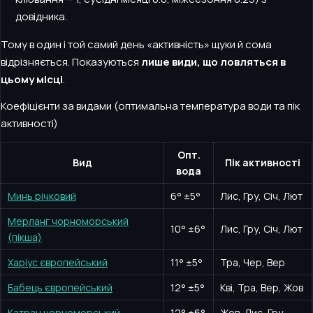
довідника.
Тому в один і той самий день «активність» щуки й сома
відрізняється. Показуються
лише види, що ловляться в
цьому місці
.
Коефіцієнти за видами (оптимальна температура води та пік
активності)
Опт.
Вид
Пік активності
вода
Минь річковий
6
°
±5°
Лис, Гру, Січ, Лют
Мерланг чорноморський
10
°
±6°
Лис, Гру, Січ, Лют
(пікша)
Харіус європейський
11
°
±5°
Тра, Чер, Вер
Бабець європейський
12
°
±5°
Кві, Тра, Вер, Жов
Катран чорноморський
12
°
±6°
Жов, Лис, Гру