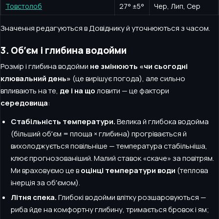
Товстолоб
27
°
±5°
Чер, Лип, Сер
Значення редагуються в Довіднику й уточнюються з часом.
3. Обʼєм і глибина водойми
Розмір і глибина водойми
не змінюють «чи сьогодні
клювальний день»
(це вирішує погода), але сильно
впливають на те,
де і на що
ловити — це фактори
середовища
:
Стабільність температури.
Велика й глибока водойма
(більший обʼєм = площа × глибина) прогрівається й
вихолоджується повільніше — температура стабільніша,
клює прогнозованіший. Малий ставок «скаче» за повітрям.
Ми враховуємо це в
оцінці температури води
(теплова
інерція за обʼємом).
Літня спека.
Глибокі водойми влітку розшаровуються —
риба йде на комфортну глибину, тримається бровок і ям;