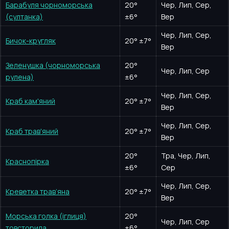
Барабуля чорноморська
20
°
Чер, Лип, Сер,
(султанка)
±6°
Вер
Чер, Лип, Сер,
Бичок-кругляк
20
°
±7°
Вер
Зеленушка (чорноморська
20
°
Чер, Лип, Сер
рулена)
±6°
Чер, Лип, Сер,
Краб кам'яний
20
°
±7°
Вер
Чер, Лип, Сер,
Краб трав'яний
20
°
±7°
Вер
20
°
Тра, Чер, Лип,
Краснопірка
±6°
Сер
Чер, Лип, Сер,
Креветка трав’яна
20
°
±7°
Вер
Морська голка (іглиця)
20
°
Чер, Лип, Сер
товсторила
±6°