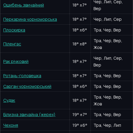
Чер, Лип, Сер,
Ошибень звичайний
18
°
±7°
Вер
Перкарина чорноморська
18
°
±7°
Чер, Лип, Сер
Плоскирка
18
°
±6°
Тра, Чер, Вер
Тра, Чер, Вер,
Піленгас
18
°
±8°
Жов
Чер, Лип, Сер,
Рак річковий
18
°
±7°
Вер
Ротань-головешка
18
°
±7°
Тра, Чер, Вер
Сарган чорноморський
18
°
±6°
Тра, Чер, Вер
Тра, Чер, Вер,
Судак
18
°
±7°
Жов
Білизна звичайна (жерех)
19
°
±7°
Тра, Чер, Вер
Чехоня
19
°
±6°
Тра, Чер, Лип