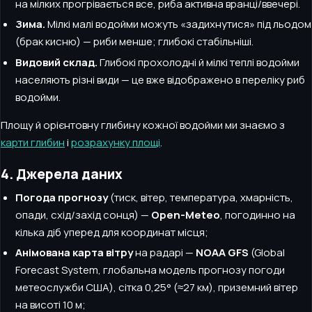
на мілких прогрівається все, риба активна вранці/ввечері.
Зима.
Мілкі малі водойми можуть «задихнутися» під льодом
(брак кисню) — риби менше; глибокі стабільніші.
Видовий склад.
Глибокі прохолодні й мілкі теплі водойми
населяють різні види — це вже відображено в переліку риб
водойми.
Площу й орієнтовну глибину кожної водойми ми знаємо з
карти глибин
і
розрахунку площі
.
4. Джерела даних
Погода прогнозу
(тиск, вітер, температура, хмарність,
опади, схід/захід сонця) —
Open-Meteo
, погодинно на
кілька діб уперед для координат місця;
Анімована карта вітру
на радарі —
NOAA GFS
(Global
Forecast System, глобальна модель прогнозу погоди
метеослужби США), сітка 0,25° (≈27 км), приземний вітер
на висоті 10 м;