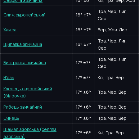
Севрюга звичайна
16
°
±6°
Кві, Тра, Вер, Жов
Тра, Чер, Лип,
Слиж європейський
16
°
±7°
Сер
Хамса
16
°
±7°
Вер, Жов, Лис
Тра, Чер, Лип,
Щипавка звичайна
16
°
±7°
Сер
Тра, Чер, Лип,
Бистрянка звичайна
17
°
±7°
Сер
В'язь
17
°
±7°
Кві, Тра, Вер
Клепець європейський
17
°
±6°
Тра, Чер, Вер
(білоочка)
Рибець звичайний
17
°
±6°
Тра, Чер, Вер
Синець
17
°
±6°
Тра, Чер, Вер
Шемая азовська (селява
17
°
±6°
Кві, Тра, Вер
азовська)