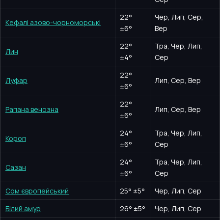
22
°
Чер, Лип, Сер,
Кефалі азово-чорноморські
±6°
Вер
22
°
Тра, Чер, Лип,
Лин
±4°
Сер
22
°
Луфар
Лип, Сер, Вер
±6°
22
°
Рапана венозна
Лип, Сер, Вер
±6°
24
°
Тра, Чер, Лип,
Короп
±6°
Сер
24
°
Тра, Чер, Лип,
Сазан
±6°
Сер
Сом європейський
25
°
±5°
Чер, Лип, Сер
Білий амур
26
°
±5°
Чер, Лип, Сер