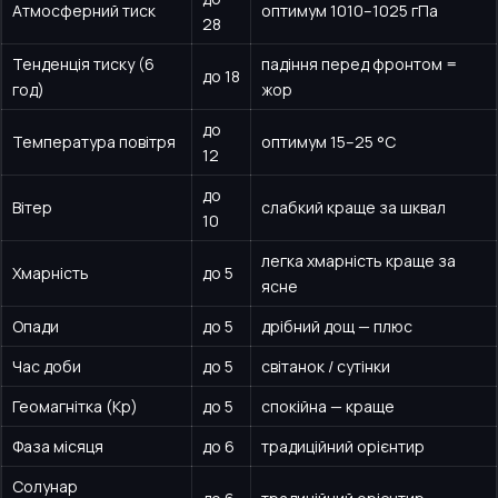
Атмосферний тиск
оптимум 1010–1025 гПа
28
Тенденція тиску (6
падіння перед фронтом =
до
18
год)
жор
до
Температура повітря
оптимум 15–25 °C
12
до
Вітер
слабкий краще за шквал
10
легка хмарність краще за
Хмарність
до
5
ясне
Опади
до
5
дрібний дощ — плюс
Час доби
до
5
світанок / сутінки
Геомагнітка (Kp)
до
5
спокійна — краще
Фаза місяця
до
6
традиційний орієнтир
Солунар