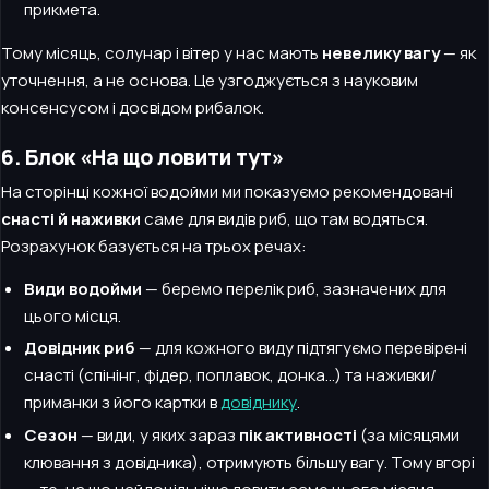
прикмета.
Тому місяць, солунар і вітер у нас мають
невелику вагу
— як
уточнення, а не основа. Це узгоджується з науковим
консенсусом і досвідом рибалок.
6. Блок «На що ловити тут»
На сторінці кожної водойми ми показуємо рекомендовані
снасті й наживки
саме для видів риб, що там водяться.
Розрахунок базується на трьох речах:
Види водойми
— беремо перелік риб, зазначених для
цього місця.
Довідник риб
— для кожного виду підтягуємо перевірені
снасті (спінінг, фідер, поплавок, донка…) та наживки/
приманки з його картки в
довіднику
.
Сезон
— види, у яких зараз
пік активності
(за місяцями
клювання з довідника), отримують більшу вагу. Тому вгорі