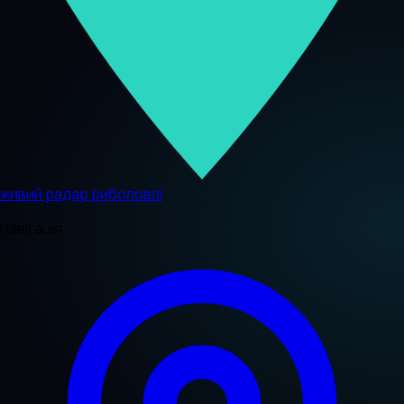
живий радар риболовлі
Навігація