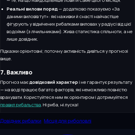
— те, на що найдоцільніше ловити саме цього місяця.
Реальні вилови поряд
— додатково показуємо «За
даними виловів тут»: які наживки й снасті найчастіше
фігурують у відмічених рибалками виловах у радіусі від цієї
водойми (з лічильниками). Жива статистика спільноти, а не
лише довідник.
Підказки орієнтовні; поточну активність дивіться у прогнозі
вище.
7. Важливо
Прогноз має
довідковий характер
і не гарантує результату
— на воді працює багато факторів, які неможливо повністю
врахувати. Користуйтеся ним як орієнтиром і дотримуйтеся
правил рибальства
. Ні риба, ні луска!
Довідник рибалки
·
Місця для риболовлі