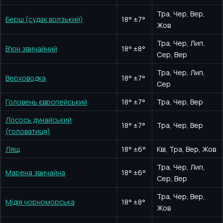
Тра, Чер, Вер,
Берш (судак волзький)
18
°
±7°
Жов
Тра, Чер, Лип,
В'юн звичайний
18
°
±8°
Сер, Вер
Тра, Чер, Лип,
Верховодка
18
°
±7°
Сер
Головень європейський
18
°
±7°
Тра, Чер, Вер
Лосось дунайський
18
°
±7°
Тра, Чер, Вер
(головатиця)
Лящ
18
°
±6°
Кві, Тра, Вер, Жов
Тра, Чер, Лип,
Марена звичайна
18
°
±6°
Сер, Вер
Тра, Чер, Вер,
Мідія чорноморська
18
°
±8°
Жов