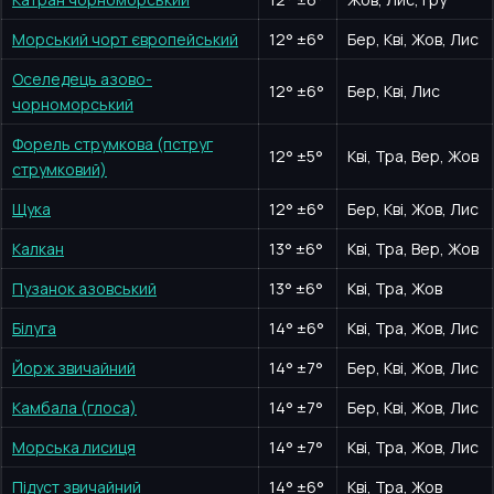
Морський чорт європейський
12
°
±6°
Бер, Кві, Жов, Лис
Оселедець азово-
12
°
±6°
Бер, Кві, Лис
чорноморський
Форель струмкова (пструг
12
°
±5°
Кві, Тра, Вер, Жов
струмковий)
Щука
12
°
±6°
Бер, Кві, Жов, Лис
Калкан
13
°
±6°
Кві, Тра, Вер, Жов
Пузанок азовський
13
°
±6°
Кві, Тра, Жов
Білуга
14
°
±6°
Кві, Тра, Жов, Лис
Йорж звичайний
14
°
±7°
Бер, Кві, Жов, Лис
Камбала (глоса)
14
°
±7°
Бер, Кві, Жов, Лис
Морська лисиця
14
°
±7°
Кві, Тра, Жов, Лис
Підуст звичайний
14
°
±6°
Кві, Тра, Жов