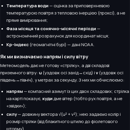
Температура води
— оцінка за приповерхневою
температурою повітря з тепловою інерцією (проксі), а не
пряме вимірювання;
Фаза місяця та сонячно-місячні періоди
—
астрономічний розрахунок для координат місця;
Kp-індекс
(геомагнітні бурі) — дані NOAA.
Як ми визначаємо напрям і силу вітру
Метеомодель дає не готову «стрілку», а дві складові
приземного вітру:
u
(уздовж осі захід↔схід) і
v
(уздовж осі
південь↔північ), у метрах за секунду. З них ми обчислюємо:
напрям
— компасний азимут із цих двох складових; стрілка
на карті показує,
куди
дме вітер (тобто рух повітря, а не
«звідки»);
силу
— довжину вектора √(u² + v²); нею задаємо колір і
розмір стрілки (від блакитного штилю до фіолетового
шторму).