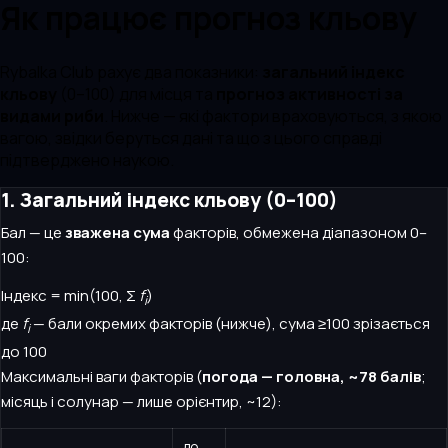
Як працює прогноз кльову
Rybalka Club рахує два показники:
загальний індекс
кльову
(0–100) для місця та
прогноз активності за
видами риби
. Нижче — які фактори враховуються, з якою
вагою, звідки беруться дані та що з цього справді
підтверджено наукою.
1. Загальний індекс кльову (0–100)
Бал — це
зважена сума
факторів, обмежена діапазоном 0–
100:
Індекс =
min
(100,
Σ
f
)
i
де
f
— бали окремих факторів (нижче), сума ≥100 зрізається
i
до 100
Максимальні ваги факторів (
погода — головна, ~78 балів
;
місяць і солунар — лише орієнтир, ~12):
до