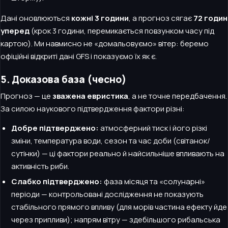
Дані оновлюються
кожні 3 години
, а прогноз сягає
72 годин
уперед
(крок 3 години, перемикається повзунком часу під
картою). Ми навмисно не «домальовуємо» вітер: беремо
офіційні відкриті дані GFS і показуємо їх як є.
5. Доказова база (чесно)
Прогноз — це
зважена евристика
, а не точне передбачення.
За силою наукового підтвердження фактори різні:
Добре підтверджено:
атмосферний тиск і його різкі
зміни, температура води, сезон та час доби (світанок/
сутінки) — ці фактори реально й найсильніше впливають на
активність риби.
Слабко підтверджено:
фаза місяця та «солунарні»
періоди — контрольовані дослідження не показують
стабільного прямого впливу (для морів частина ефекту йде
через припливи); напрям вітру — здебільшого рибальська