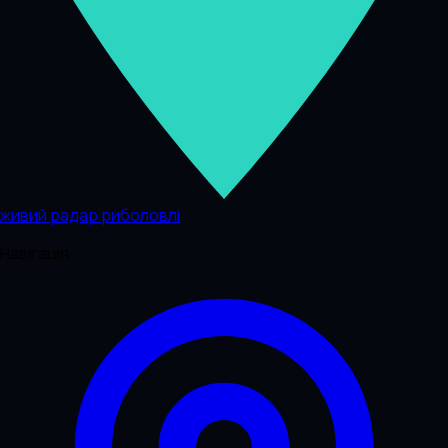
живий радар риболовлі
Навігація