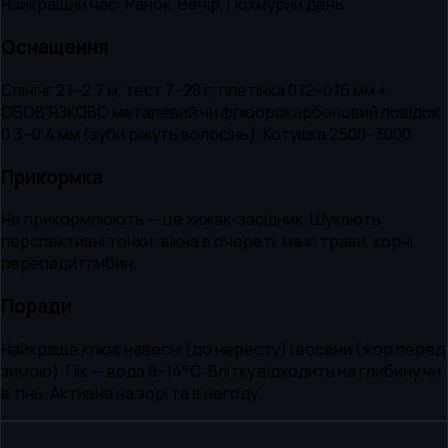
Найкращий час:
Ранок, Вечір, Похмурий день
Оснащення
Спінінг 2.1–2.7 м, тест 7–28 г; плетінка 0.12–0.16 мм +
ОБОВ'ЯЗКОВО металевий чи флюорокарбоновий повідок
0.3–0.4 мм (зуби ріжуть волосінь). Котушка 2500–3000.
Прикормка
Не прикормлюють — це хижак-засідник. Шукають
перспективні точки: вікна в очереті, межі трави, корчі,
перепади глибин.
Поради
Найкраще клює навесні (до нересту) і восени (жор перед
зимою). Пік — вода 8–14°C. Влітку відходить на глибину чи
в тінь. Активна на зорі та в негоду.