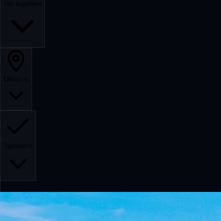
Тип водойми
Область
Зручності