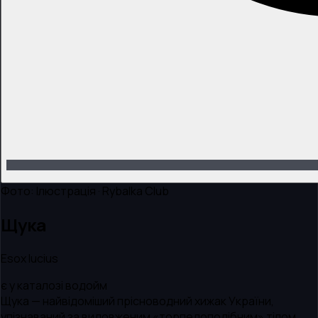
Фото:
Ілюстрація · Rybalka Club
Щука
Esox lucius
є у каталозі водойм
Щука — найвідоміший прісноводний хижак України,
упізнаваний за видовженим «торпедоподібним» тілом,