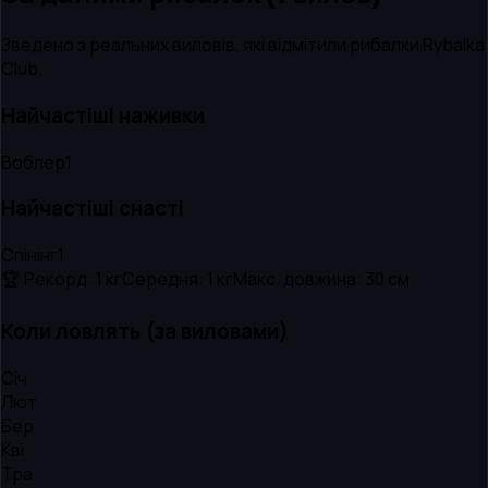
Зведено з реальних виловів, які відмітили рибалки Rybalka
Club.
Найчастіші наживки
Воблер
1
Найчастіші снасті
Спінінг
1
🏆 Рекорд:
1 кг
Середня:
1 кг
Макс. довжина:
30
см
Коли ловлять (за виловами)
Січ
Лют
Бер
Кві
Тра