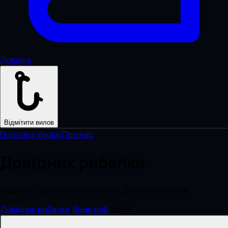
Довідка
Відмітити вилов
Політика
·
Умови
·
Про нас
Довідник рибалки
Види риб, правила рибальства, реклама, відгуки
Довідник рибалки
/
Види риб
/
Щука