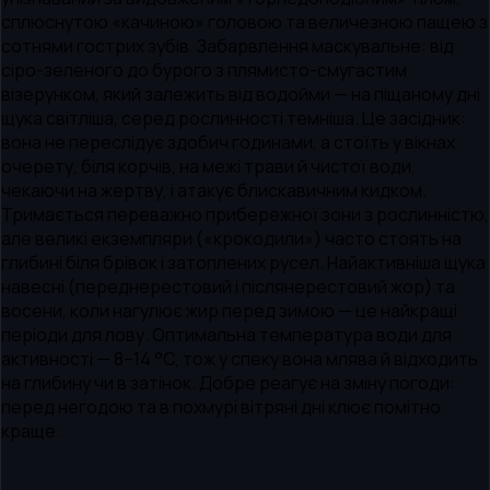
сплюснутою «качиною» головою та величезною пащею з
сотнями гострих зубів. Забарвлення маскувальне: від
сіро-зеленого до бурого з плямисто-смугастим
візерунком, який залежить від водойми — на піщаному дні
щука світліша, серед рослинності темніша. Це засідник:
вона не переслідує здобич годинами, а стоїть у вікнах
очерету, біля корчів, на межі трави й чистої води,
чекаючи на жертву, і атакує блискавичним кидком.
Тримається переважно прибережної зони з рослинністю,
але великі екземпляри («крокодили») часто стоять на
глибині біля брівок і затоплених русел. Найактивніша щука
навесні (переднерестовий і післянерестовий жор) та
восени, коли нагулює жир перед зимою — це найкращі
періоди для лову. Оптимальна температура води для
активності — 8–14 °C, тож у спеку вона млява й відходить
на глибину чи в затінок. Добре реагує на зміну погоди:
перед негодою та в похмурі вітряні дні клює помітно
краще.