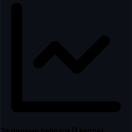
За даними рибалок
(
1
вилов
)