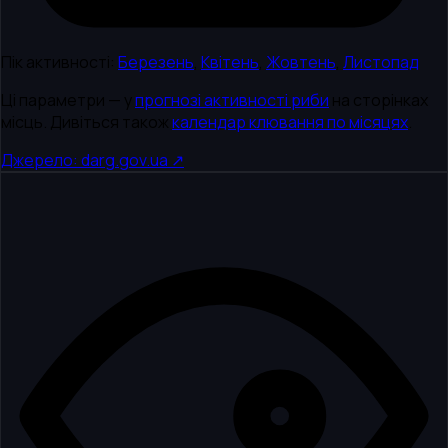
Пік активності:
Березень
,
Квітень
,
Жовтень
,
Листопад
Ці параметри — у
прогнозі активності риби
на сторінках
місць. Дивіться також
календар клювання по місяцях
.
Джерело: darg.gov.ua ↗