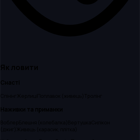
Як ловити
Снасті
Спінінг
Жерлиці
Поплавок (живець)
Тролінг
Наживки та приманки
Воблер
Блешня (колебалка)
Вертушка
Силікон
(джиг)
Живець (карасик, плітка)