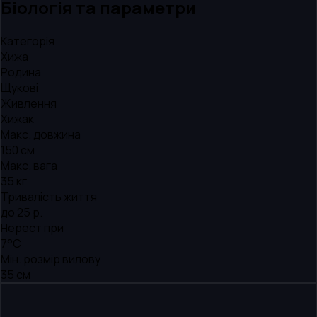
Біологія та параметри
Категорія
Хижа
Родина
Щукові
Живлення
Хижак
Макс. довжина
150 см
Макс. вага
35 кг
Тривалість життя
до 25 р.
Нерест при
7°C
Мін. розмір вилову
35 см