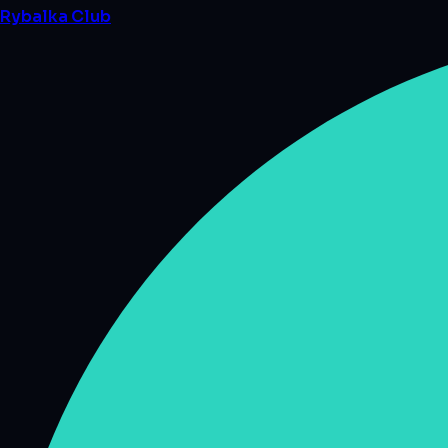
Rybalka
Club