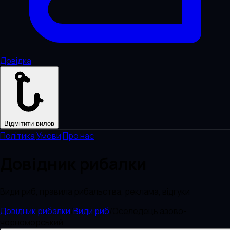
Довідка
Відмітити вилов
Політика
·
Умови
·
Про нас
Довідник рибалки
Види риб, правила рибальства, реклама, відгуки
Довідник рибалки
/
Види риб
/
Оселедець азово-
чорноморський