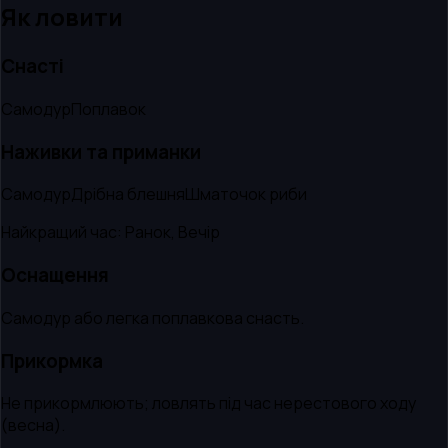
Як ловити
Снасті
Самодур
Поплавок
Наживки та приманки
Самодур
Дрібна блешня
Шматочок риби
Найкращий час:
Ранок, Вечір
Оснащення
Самодур або легка поплавкова снасть.
Прикормка
Не прикормлюють; ловлять під час нерестового ходу
(весна).