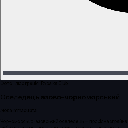
Фото:
Ілюстрація · Rybalka Club
Оселедець азово-чорноморський
Alosa immaculata
Чорноморсько-азовський оселедець — прохідна зграйна
риба родини оселедцевих із видовженим стиснутим з