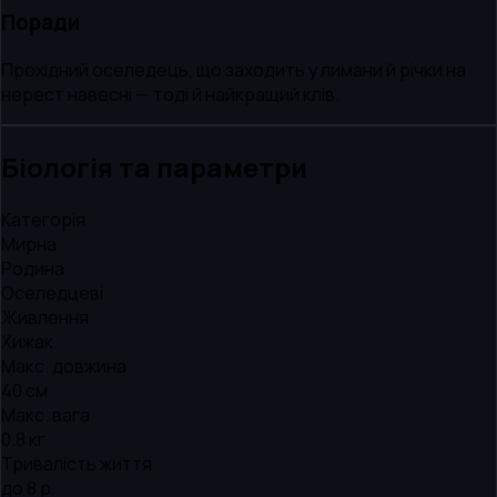
Поради
Прохідний оселедець, що заходить у лимани й річки на
нерест навесні — тоді й найкращий клів.
Біологія та параметри
Категорія
Мирна
Родина
Оселедцеві
Живлення
Хижак
Макс. довжина
40 см
Макс. вага
0.8 кг
Тривалість життя
до 8 р.