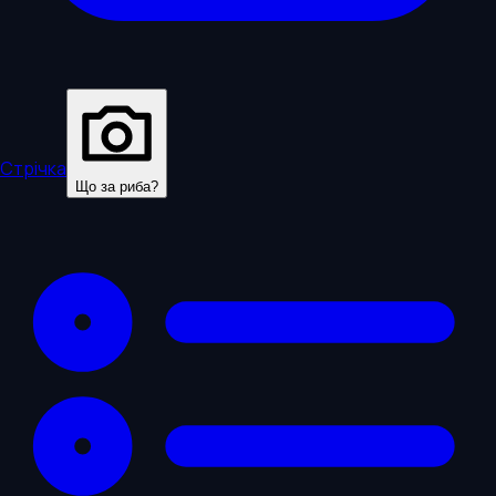
Стрічка
Що за риба?