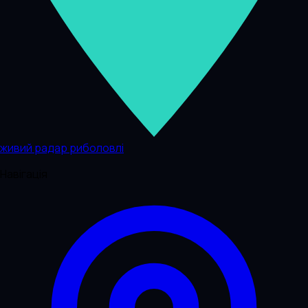
живий радар риболовлі
Навігація