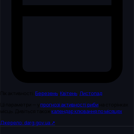
Пік активності:
Березень
,
Квітень
,
Листопад
Ці параметри — у
прогнозі активності риби
на сторінках
місць. Дивіться також
календар клювання по місяцях
.
Джерело: darg.gov.ua ↗