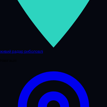
живий радар риболовлі
Навігація