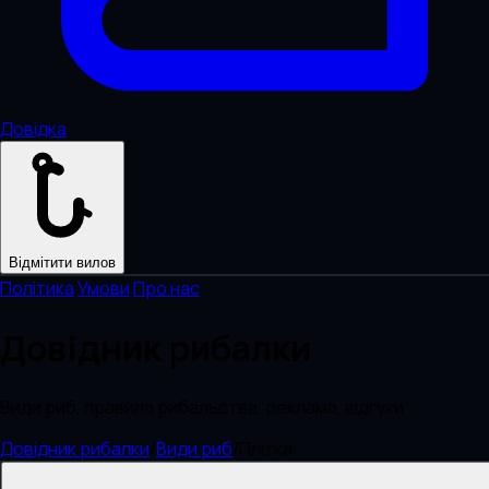
Довідка
Відмітити вилов
Політика
·
Умови
·
Про нас
Довідник рибалки
Види риб, правила рибальства, реклама, відгуки
Довідник рибалки
/
Види риб
/
Плітка