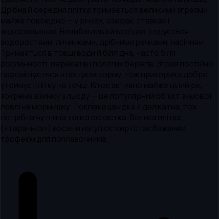
Дрібна й середня плітка тримається великими зграями
майже повсюдно — у річках, озерах, ставках і
водосховищах. Невибаглива й всеїдна: годується
водоростями, личинками, дрібними рачками, насінням.
Тримається в товщі води й біля дна, часто біля
рослинності, перекатів і пологих берегів. Зграя постійно
переміщується в пошуках корму, тож прикормка добре
утримує плітку на точці. Клює активно майже цілий рік,
зокрема взимку з льоду — це популярний об'єкт зимової
ловлі на мормишку. Поклівка швидка й делікатна, тож
потрібна чутлива тонка оснастка. Велика плітка
(«таранька») восени нагулює жир і стає бажаним
трофеєм для поплавочників.