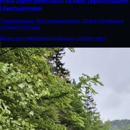
Річка Збруч: риболовля на межі Тернопільщини
і Хмельниччини
Тернопільська · Чортківський район · Скала-Подільська
селищна громада
Бичок-кругляк
Верховодка
Карась сріблястий
+
1