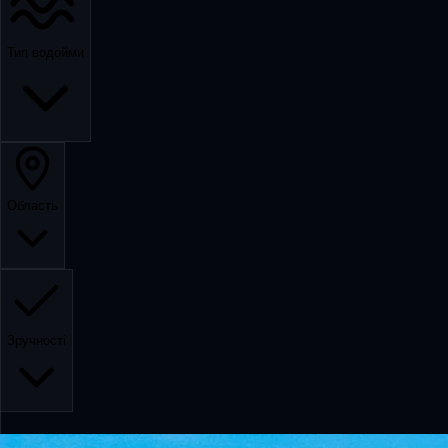
Тип водойми
Область
Зручності