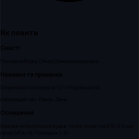
Як ловити
Снасті
Поплавок
Фідер (пікер)
Зимова мормишка
Наживки та приманки
Опариш
Мотиль
Черв'як
Тісто
Перлівка
Хліб
Найкращий час:
Ранок, День
Оснащення
Махова чи болонська вудка, тонка оснастка 0.10–0.14 мм,
гачок №14–18. Поплавок 1–3 г.