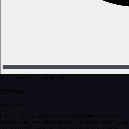
Фото:
Ілюстрація · Rybalka Club
Плітка
Rutilus rutilus
Плітка — одна з наймасовіших і найвідоміших риб наших
водойм, з якої починають більшість рибалок. Має струнке
сріблясте тіло, червонувато-помаранчеві очі та плавці.