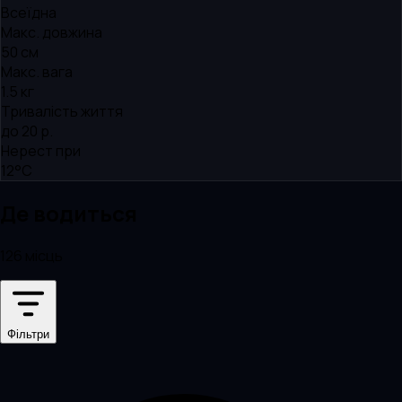
Всеїдна
Макс. довжина
50 см
Макс. вага
1.5 кг
Тривалість життя
до 20 р.
Нерест при
12°C
Де водиться
126 місць
Фільтри