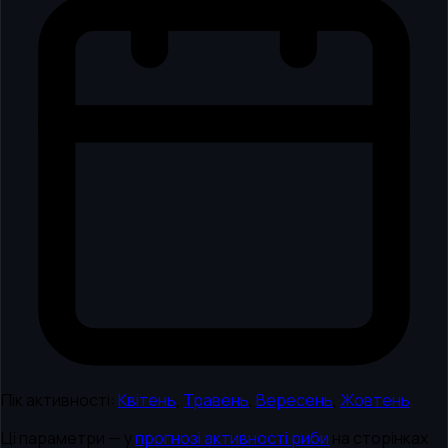
Пік активності:
Квітень
,
Травень
,
Вересень
,
Жовтень
Ці параметри — у
прогнозі активності риби
на сторінках