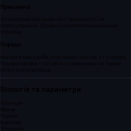
Прикормка
Легка дрібна прикормка, що створює муть; не
перегодовувати. Додають мотиля/опариша малими
порціями.
Поради
Масова зграйна риба, клює майже цілий рік, у т.ч. взимку.
Поклівка швидка — потрібна чутлива оснастка. Гарний
об'єкт для початківців.
Біологія та параметри
Категорія
Мирна
Родина
Коропові
Живлення