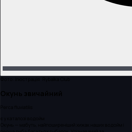
Фото:
Ілюстрація · Rybalka Club
Окунь звичайний
Perca fluviatilis
є у каталозі водойм
Окунь — мабуть, найпоширеніший хижак наших водойм і
перша риба багатьох рибалок. Упізнаваний за