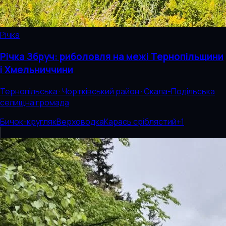
Річка
Річка Збруч: риболовля на межі Тернопільщини
і Хмельниччини
Тернопільська · Чортківський район · Скала-Подільська
селищна громада
Бичок-кругляк
Верховодка
Карась сріблястий
+
1