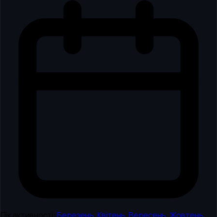
Пік активності:
Березень
,
Квітень
,
Вересень
,
Жовтень