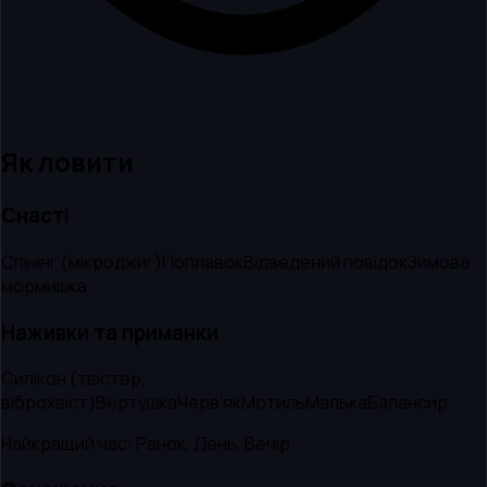
Як ловити
Снасті
Спінінг (мікроджиг)
Поплавок
Відведений повідок
Зимова
мормишка
Наживки та приманки
Силікон (твістер,
віброхвіст)
Вертушка
Черв'як
Мотиль
Малька
Балансир
Найкращий час:
Ранок, День, Вечір