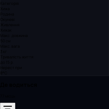
Категорія
Хижа
Родина
Окуневі
Живлення
Хижак
Макс. довжина
50 см
Макс. вага
3 кг
Тривалість життя
до 15 р.
Нерест при
8°C
Де водиться
77 місць