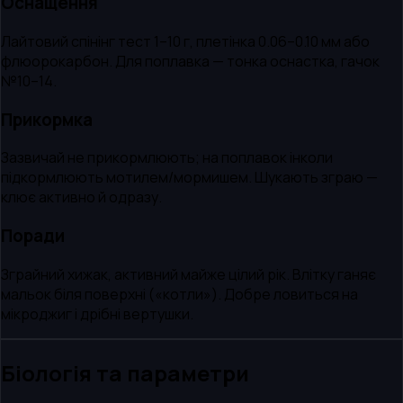
Оснащення
Лайтовий спінінг тест 1–10 г, плетінка 0.06–0.10 мм або
флюорокарбон. Для поплавка — тонка оснастка, гачок
№10–14.
Прикормка
Зазвичай не прикормлюють; на поплавок інколи
підкормлюють мотилем/мормишем. Шукають зграю —
клює активно й одразу.
Поради
Зграйний хижак, активний майже цілий рік. Влітку ганяє
мальок біля поверхні («котли»). Добре ловиться на
мікроджиг і дрібні вертушки.
Біологія та параметри