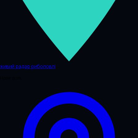
живий радар риболовлі
Навігація