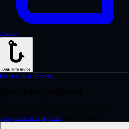
Довідка
Відмітити вилов
Політика
·
Умови
·
Про нас
Довідник рибалки
Види риб, правила рибальства, реклама, відгуки
Довідник рибалки
/
Види риб
/
Окунь звичайний