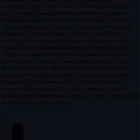
зеленувато-смугастим тілом (5–9 темних поперечних
смуг), яскраво-помаранчевими нижніми плавцями та
колючим спинним плавцем із чорною плямою. Має два
спинні плавці й шорсткі зябра — поводитися з ним треба
обережно. Зграйний хижак: дрібний і середній окунь
полює гуртом, заганяючи мальок до поверхні — влітку
такі «котли» з чайками над ними видно здалеку. Великий
«горбач» тримається окремо, біля глибоких укриттів,
корчів і брівок. Окунь активний майже цілий рік, у тому
числі взимку з льоду. Невибагливий і жадібний — добре
відгукується на дрібні приманки (мікроджиг, вертушки,
балансири) та тваринні насадки. Полює переважно
вдень, з піками активності на зорі. Знайшовши зграю,
можна швидко зловити кілька рибин поспіль, тож має сенс
затриматися на вдалій точці.