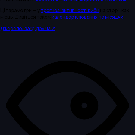
Ці параметри — у
прогнозі активності риби
на сторінках
місць. Дивіться також
календар клювання по місяцях
.
Джерело: darg.gov.ua ↗