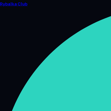
Rybalka
Club