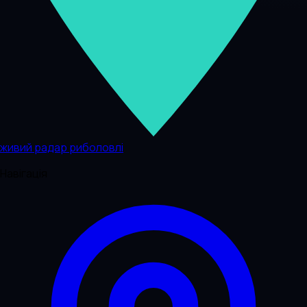
живий радар риболовлі
Навігація