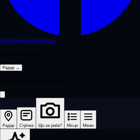
Увійти через Facebook
Де клює зараз
Радар →
Найактивніші водойми
Радар
Стрічка
Що за риба?
Місця
Меню