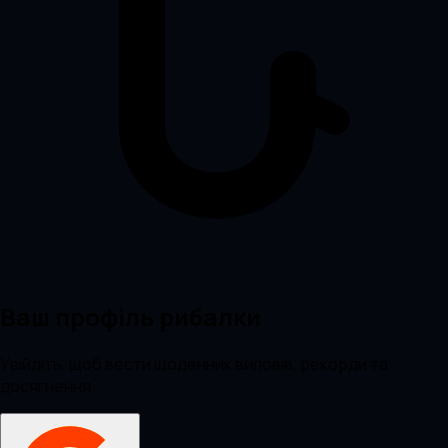
Ваш профіль рибалки
Увійдіть, щоб вести щоденник виловів, рекорди та
досягнення.