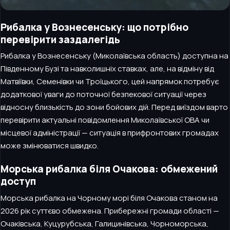
Рибалка у Вознесенську: що потрібно
перевірити заздалегідь
Рибалка у Вознесенську (Миколаївська область) доступна на
Південному Бузі та навколишніх ставках, але, на відміну від
Матвіївки, Семенівки чи Троїцького, цей напрямок потребує
додаткової уваги до поточної безпекової ситуації через
відносну близькість до зони бойових дій. Перед виїздом варто
перевірити актуальні повідомлення Миколаївської ОВА чи
місцевої адміністрації — ситуація в прифронтових громадах
може змінюватися швидко.
Морська рибалка біля Очакова: обмежений
доступ
Морська рибалка на Чорному морі біля Очакова станом на
2026 рік суттєво обмежена. Прибережні громади області —
Очаківська, Куцурубська, Галицинівська, Чорноморська,