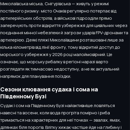
Миколаївська міська, Снігурівська — живуть у режимі
постійного ризику: місто Очаків регулярно потерпає від
артилерійських обстрілів, а військові підрозділи прямо
заперечують проти відкриття узбережжя для цивільних через
поєднання мінної небезпеки й загрози ударів FPV-дронами та
артилерією. Деякі пляжі Миколаївщини розташовані лише за
кілька кілометрів від лінії фронту, тому відкритий доступ до
морського узбережжя у 2026 році малоймовірний. Це
означає, що морську рибалку в регіоні наразі варто
розглядати як тимчасово недоступну, а не як актуальний
напрямок для планування поїздки.
Сезони клювання судака і сома на
Південному Бузі
Судак і сом на Південному Бузі найактивніше ловляться
навесні та восени, коли вода прогріта помірно і риба
тримається на характерних для неї точках — звалах, ямах,
ділянках біля порогів. Влітку хижак частіше йде на глибину і