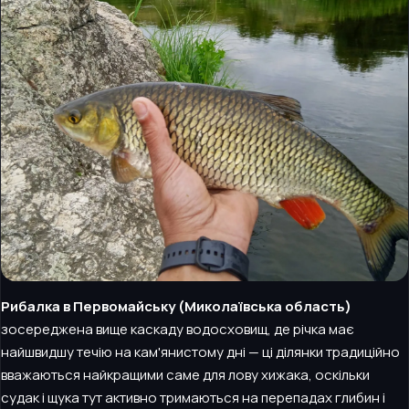
Рибалка в Первомайську (Миколаївська область)
зосереджена вище каскаду водосховищ, де річка має
найшвидшу течію на кам'янистому дні — ці ділянки традиційно
вважаються найкращими саме для лову хижака, оскільки
судак і щука тут активно тримаються на перепадах глибин і