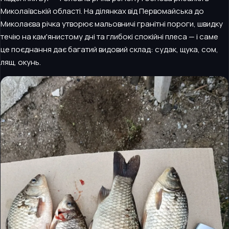
Миколаївській області. На ділянках від Первомайська до
Миколаєва річка утворює мальовничі гранітні пороги, швидку
течію на кам'янистому дні та глибокі спокійні плеса — і саме
це поєднання дає багатий видовий склад: судак, щука, сом,
лящ, окунь.