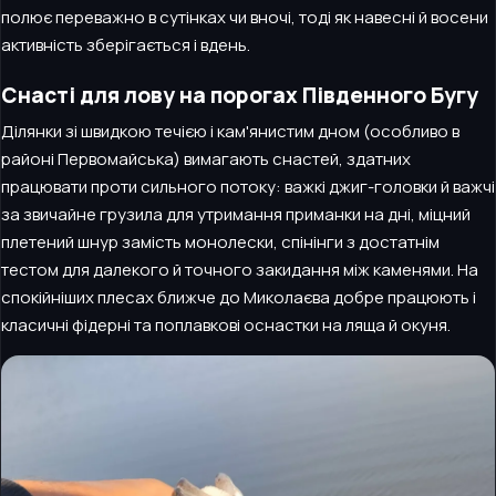
полює переважно в сутінках чи вночі, тоді як навесні й восени
активність зберігається і вдень.
Снасті для лову на порогах Південного Бугу
Ділянки зі швидкою течією і кам'янистим дном (особливо в
районі Первомайська) вимагають снастей, здатних
працювати проти сильного потоку: важкі джиг-головки й важчі
за звичайне грузила для утримання приманки на дні, міцний
плетений шнур замість монолески, спінінги з достатнім
тестом для далекого й точного закидання між каменями. На
спокійніших плесах ближче до Миколаєва добре працюють і
класичні фідерні та поплавкові оснастки на ляща й окуня.