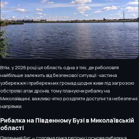
Втім, у 2026 році ця область одна з тих, де риболовля
найбільше залежить від безпекової ситуації: частина
узбережжя і прибережних громад щодня живе під загрозою
обстрілів і атак дронів, тому плануючи рибалку на
Миколаївщині, важливо чітко розділяти доступні та небезпечні
напрямки.
Рибалка на Південному Бузі в Миколаївській
області
Південний Буг — головна річка регіону і основа рибалки в