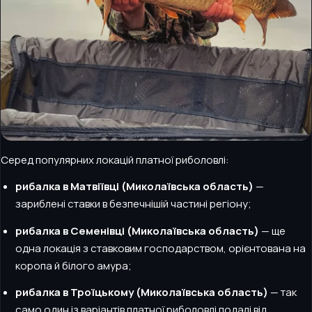
Серед популярних локацій платної риболовлі:
рибалка в Матвіївці (Миколаївська область)
—
зариблені ставки в безпечнішій частині регіону;
рибалка в Семенівці (Миколаївська область)
— ще
одна локація з ставковим господарством, орієнтована на
коропа й білого амура;
рибалка в Троїцькому (Миколаївська область)
— так
само один із варіантів платної риболовлі подалі від