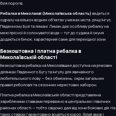
біля порогів.
Рибалка в Миколаєві (Миколаївська область)
ведеться
одразу на кількох водних об'єктах у межах міста: річці Інгул,
Південному Бузі та лимані. Лиман дає особливу рибалку на
межі прісної й солонуватої води — тут до судака й окуня
додається бичок, характерний саме для перехідної зони.
Безкоштовна і платна рибалка в
Миколаївській області
Безкоштовна рибалка на Миколаївщині доступна на річкових
ділянках Південного Бугу та Інгулу для звичайного
любительського лову — без обмежень, окрім загальних
правил риболовлі та сезонних нерестових заборон.
Платна рибалка в Миколаївській області представлена
зарибленими ставками переважно в центральних і північних
районах області — тобто свідомо далі від зони бойових дій. На
таких ставках гарантовано водяться короп, білий амур і