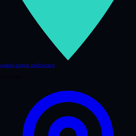
живий радар риболовлі
Навігація