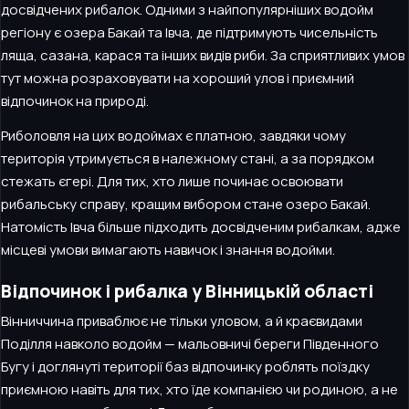
досвідчених рибалок. Одними з найпопулярніших водойм
регіону є озера Бакай та Івча, де підтримують чисельність
ляща, сазана, карася та інших видів риби. За сприятливих умов
тут можна розраховувати на хороший улов і приємний
відпочинок на природі.
Риболовля на цих водоймах є платною, завдяки чому
територія утримується в належному стані, а за порядком
стежать єгері. Для тих, хто лише починає освоювати
рибальську справу, кращим вибором стане озеро Бакай.
Натомість Івча більше підходить досвідченим рибалкам, адже
місцеві умови вимагають навичок і знання водойми.
Відпочинок і рибалка у Вінницькій області
Вінниччина приваблює не тільки уловом, а й краєвидами
Поділля навколо водойм — мальовничі береги Південного
Бугу і доглянуті території баз відпочинку роблять поїздку
приємною навіть для тих, хто їде компанією чи родиною, а не