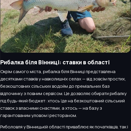
Рибалка біля Вінниці: ставки в області
Окрім самого міста, рибалка біля Вінниці представлена
десятками ставків у навколишніх селах — від зовсім простих,
безкоштовних сільських водойм до преміальних баз
відпочинку з повним сервісом. Це дозволяє обирати рибалку
під будь-який бюджет: хтось їде на безкоштовний сільський
ставок з власними снастями, а хтось — на базу з
гарантованим уловом і рестораном.
Риболовля у Вінницькій області приваблює як початківців, так і