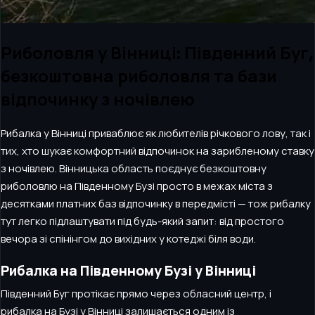
Риболовля у Вінниці: Південний Буг,
безкоштовна риболовля та бази
відпочинку з ночівлею
Рибалка у Вінниці приваблює як любителів річкового лову, так і
тих, хто шукає комфортний відпочинок на зарибленому ставку
з ночівлею. Вінницька область поєднує безкоштовну
риболовлю на Південному Бузі просто в межах міста з
десятками платних баз відпочинку в передмісті — тож рибалку
тут легко підлаштувати під будь-який запит: від простого
вечора зі спінінгом до вихідних у котеджі біля води.
Рибалка на Південному Бузі у Вінниці
Південний Буг протікає прямо через обласний центр, і
рибалка на Бузі у Вінниці залишається одним із