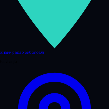
живий радар риболовлі
Навігація