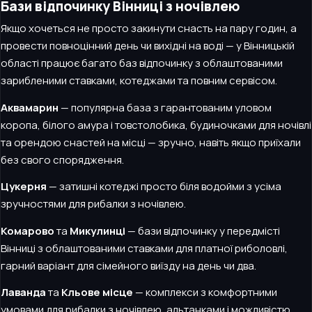
Бази відпочинку Вінниці з ночівлею
Якщо хочеться не просто закинути снасть на пару годин, а
провести повноцінний день чи вихідні на воді — у Вінницькій
області працює багато баз відпочинку з облаштованими
зарибленими ставками, котеджами та повним сервісом.
Аквамарин
— популярна база з гарантованим уловом
коропа, білого амура і товстолобика, будиночками для ночівлі
та орендою снастей на місці — зручно, навіть якщо приїхали
без свого спорядження.
Цукерня
— затишні котеджі просто біля водойми з усіма
зручностями для рибалки з ночівлею.
Комарово
та
Микулинці
— бази відпочинку у передмісті
Вінниці з облаштованими ставками для платної риболовлі,
гарний варіант для сімейного виїзду на день чи два.
Лаванда
та
Кльове місце
— комплекси з комфортними
умовами для рибалки з ночівлею, альтанками і можливістю