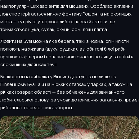
найпопулярніших варіантів для місцевих. Особливо активний
лов спостерігається нижче фонтану Рошен та на околицях
міста — тут річка утворює глибокі плеса й затoки, де
тримаються щука, судак, окунь, сом, лящ і плітва.
Ловити на Бузі можна як з берега, так і з човна: спінінгісти
полюють на хижака (щуку, судака), а любителі білої риби
працюють фідером і поплавковою снастю по лящу та плітві в
спокійніших ділянках течії.
Безкоштовна рибалка у Вінниці доступна не лише на
Південному Бузі, а й на міських ставках у парках, а також на
річках і озерах області — без обмежень для звичайного
любительського лову, за умови дотримання загальних правил
риболовлі та сезонних заборон.