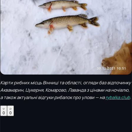
Карти рибних місць Вінниці та області, огляди баз відпочинку
Аквамарин, Цукерня, Комарово, Лаванда з цінами на ночівлю,
а також актуальні відгуки рибалок про улови — на
rybalka.club
.
0
0