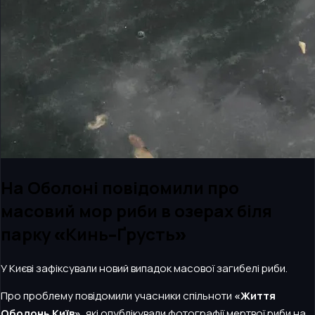
На Оболоні повідомили про
масовий мор риби в озерах біля
парку «Кинь-Ґрусть»
У Києві зафіксували новий випадок масової загибелі риби.
Про проблему повідомили учасники спільноти
«Життя
Оболонь Київ»
, які опублікували фотографії мертвої риби на