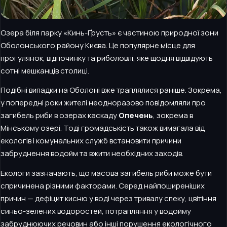
Озера біля парку «Кинь-Ґрусть» є частиною природної зони
Оболонського району Києва. Це популярне місце для
прогулянок, відпочинку та риболовлі, яке щодня відвідують
сотні мешканців столиці.
Подібні випадки на Оболоні вже траплялися раніше. Зокрема,
у попередні роки жителі неодноразово повідомляли про
загибель риби в озерах каскаду
Опечень
, зокрема в
Мінському озері. Тоді громадськість також вимагала від
екологів і комунальних служб встановити причини
забруднення водойм та вжити необхідних заходів.
Екологи зазначають, що масова загибель риби може бути
спричинена різними факторами. Серед найпоширеніших
причин — дефіцит кисню у воді через тривалу спеку, цвітіння
синьо-зелених водоростей, потрапляння у водойму
забруднюючих речовин або інші порушення екологічного