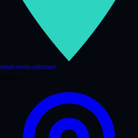
живий радар риболовлі
Навігація