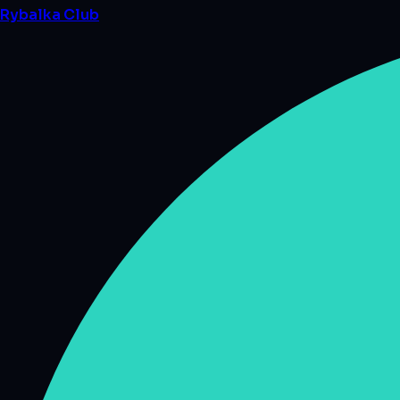
Rybalka
Club