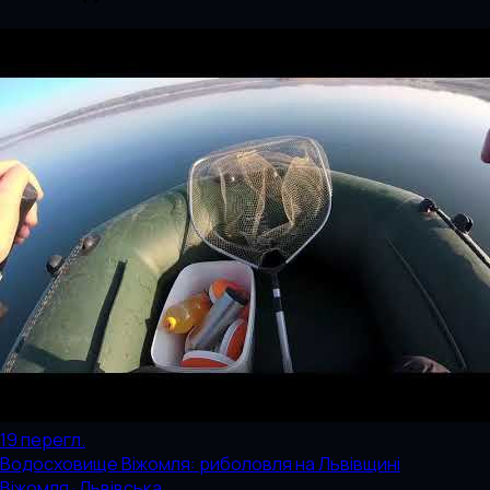
19
перегл.
Водосховище Віжомля: риболовля на Львівщині
Віжомля · Львівська