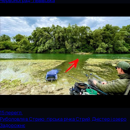
Червоноград · Львівська
15
перегл.
Риболовля в Стрию: гірська річка Стрий, Дністер і озеро
Задорожнє