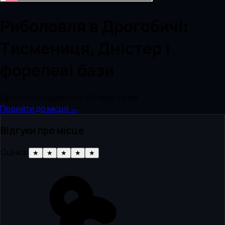
Риболовля в Дрогобичі:
Тисмениця, Дністер і
форелеві бази
Дрогобич · Львівська
· 21 переглядів
Перейти до місця →
Відгуки про місце
Оцінка:
★
★
★
★
★