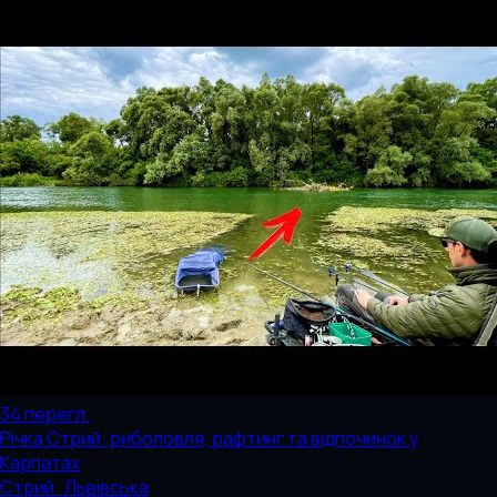
34
перегл.
Річка Стрий: риболовля, рафтинг та відпочинок у
Карпатах
Стрий · Львівська