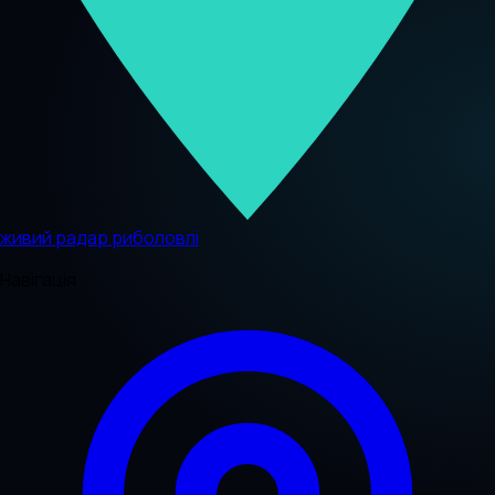
живий радар риболовлі
Навігація