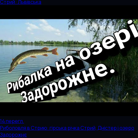
Стрий · Львівська
14
перегл.
Риболовля в Стрию: гірська річка Стрий, Дністер і озеро
Задорожнє