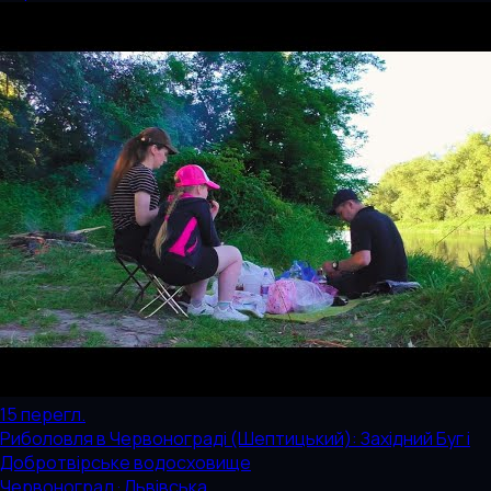
15
перегл.
Риболовля в Червонограді (Шептицький): Західний Буг і
Добротвірське водосховище
Червоноград · Львівська