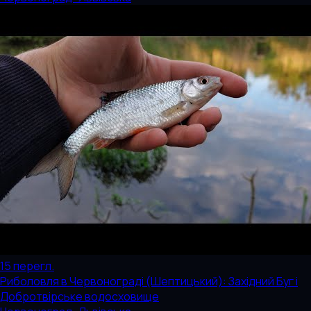
15
перегл.
Риболовля в Червонограді (Шептицький): Західний Буг і
Добротвірське водосховище