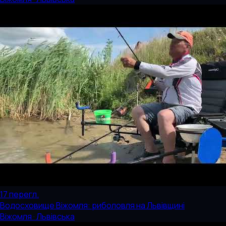
17
перегл.
Водосховище Віжомля: риболовля на Львівщині
Віжомля · Львівська