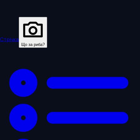
Стрічка
Що за риба?