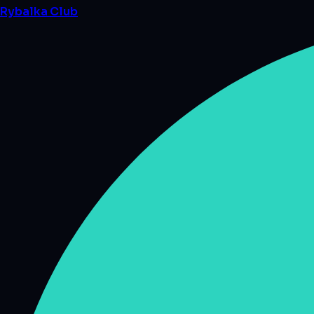
Rybalka
Club