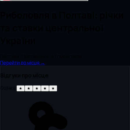
Риболовля в Полтаві: річки
та ставки центральної
України
Полтава · Полтавська
· 47 переглядів
Перейти до місця →
Відгуки про місце
Оцінка:
★
★
★
★
★