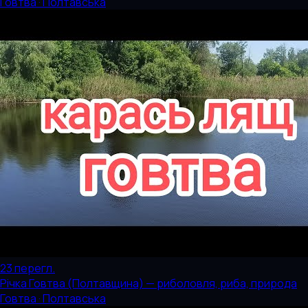
Говтва · Полтавська
23
перегл.
Річка Говтва (Полтавщина) — риболовля, риба, природа
Говтва · Полтавська