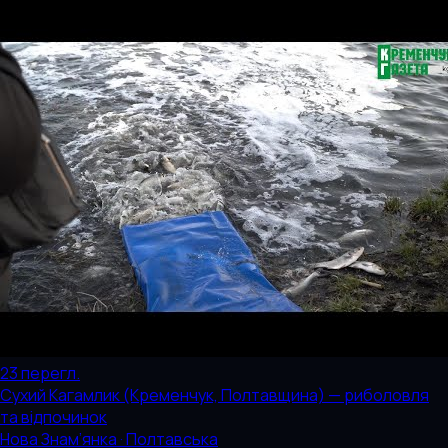
23
перегл.
Сухий Кагамлик (Кременчук, Полтавщина) — риболовля
та відпочинок
Нова Знам’янка · Полтавська