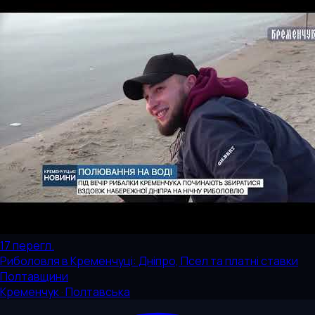
17
перегл.
Риболовля в Кременчуці: Дніпро, Псел та платні ставки
Полтавщини
Кременчук · Полтавська