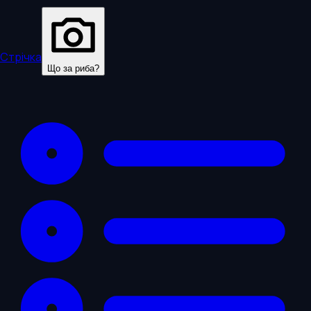
Стрічка
Що за риба?