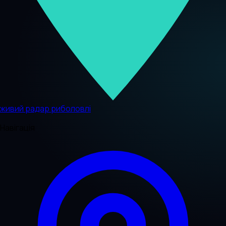
живий радар риболовлі
Навігація