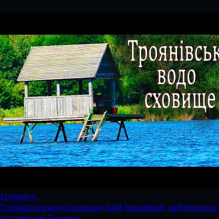
21
перегл.
Троянівське водосховище (БАМ, Василівка): риболовля в
гоголівській Диканьці