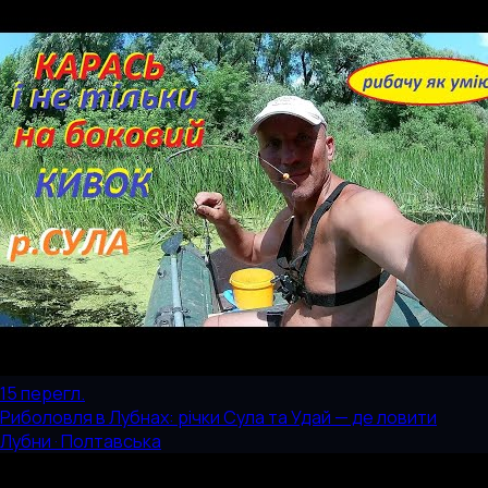
15
перегл.
Риболовля в Лубнах: річки Сула та Удай — де ловити
Лубни · Полтавська