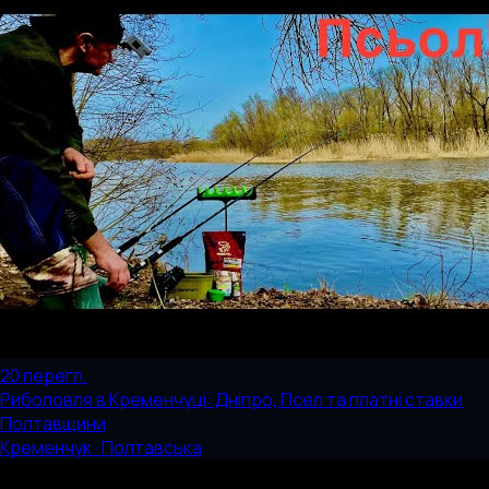
20
перегл.
Риболовля в Кременчуці: Дніпро, Псел та платні ставки
Полтавщини
Кременчук · Полтавська