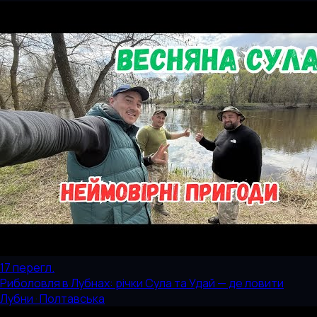
17
перегл.
Риболовля в Лубнах: річки Сула та Удай — де ловити
Лубни · Полтавська