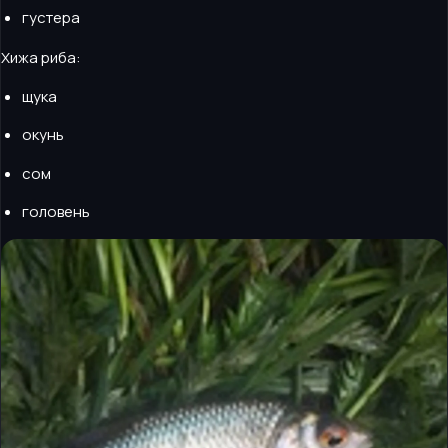
густера
Хижа риба:
щука
окунь
сом
головень