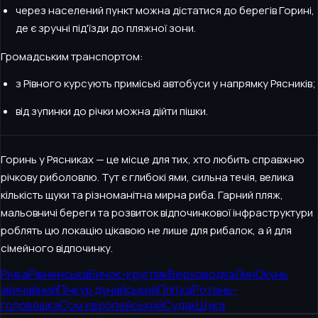
через населений пункт можна дістатися до берегів Горині,
де є зручні під'їзди до пляжної зони.
Громадським транспортом:
з Рівного курсують приміські автобуси у напрямку Рясників;
від зупинки до річки можна дійти пішки.
Горинь у Рясниках — це місце для тих, хто любить справжню
річкову риболовлю. Тут є глибокі ями, сильна течія, велика
кількість щуки та різноманітна мирна риба. Гарний пляж,
мальовничі береги та розвиток відпочинкової інфраструктури
роблять цю локацію цікавою не лише для рибалок, а й для
сімейного відпочинку.
Річка
Рівненська
Бичок-кругляк
Верховодка
Лин
Окунь
звичайний
Пічкур дунайський
Плітка
Ротань-
головешка
Сом європейський
Судак
Щука