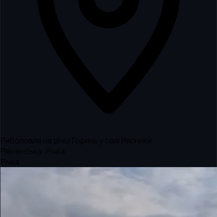
Риболовля на річці Горинь у селі Рясники
Рівненська · Річка
Річка