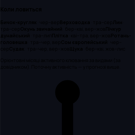
Коли ловиться
Бичок-кругляк
·
чер–вер
Верховодка
·
тра–сер
Лин
·
тра–сер
Окунь звичайний
·
бер–кві, вер–жов
Пічкур
дунайський
·
тра–лип
Плітка
·
кві–тра, вер–жов
Ротань-
головешка
·
тра–чер, вер
Сом європейський
·
чер–
сер
Судак
·
тра–чер, вер–жов
Щука
·
бер–кві, жов–лис
Орієнтовні місяці активного клювання за видами (за
довідником). Поточну активність — у прогнозі вище.