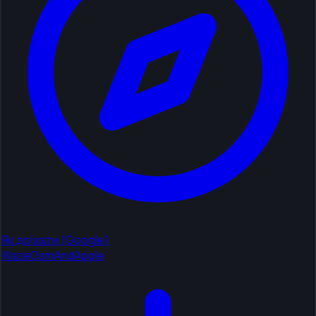
Як доїхати (Google)
Waze
OsmAnd
Apple