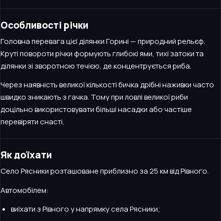
Особливості річки
Головна перевага цієї ділянки Горині — природний рельєф.
Круті повороти річки формують глибокі ями, тихі затоки та
ділянки зі зворотною течією, де концентрується риба.
Через наявність великої кількості бичка дрібні наживки часто
швидко зникають з гачка. Тому при ловлі великої риби
доцільно використовувати більші насадки або частіше
перевіряти снасті.
Як доїхати
Село Рясники розташоване приблизно за 25 км від Рівного.
Автомобілем:
виїхати з Рівного у напрямку села Рясники;