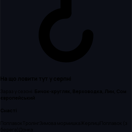
На що ловити тут
у серпні
Зараз у сезоні:
Бичок-кругляк, Верховодка, Лин, Сом
європейський
Снасті
Поплавок
Тролінг
Зимова мормишка
Жерлиці
Поплавок (з
берега)
Донка