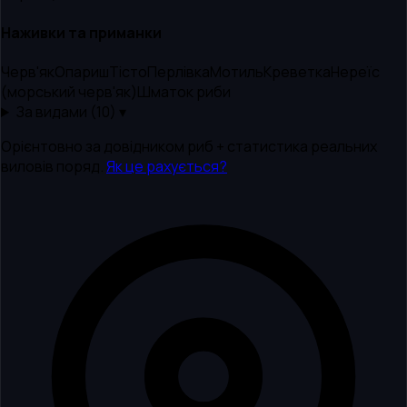
Наживки та приманки
Черв'як
Опариш
Тісто
Перлівка
Мотиль
Креветка
Нереїс
(морський черв'як)
Шматок риби
За видами (
10
) ▾
Орієнтовно за довідником риб + статистика реальних
виловів поряд.
Як це рахується?