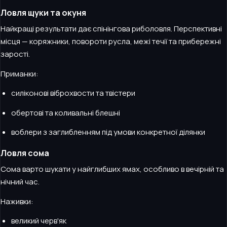
Ловля щуки та окуня
Найкращі результати дає спінінгова риболовля. Перспективні
місця — коряжники, повороти русла, межі течії та прибережні
зарості.
Приманки:
силіконові віброхвости та твістери
обертові та коливальні блешні
воблери з заглибленням під умови конкретної ділянки
Ловля сома
Сома варто шукати у найглибших ямах, особливо в вечірній та
нічний час.
Наживки:
великий черв'як