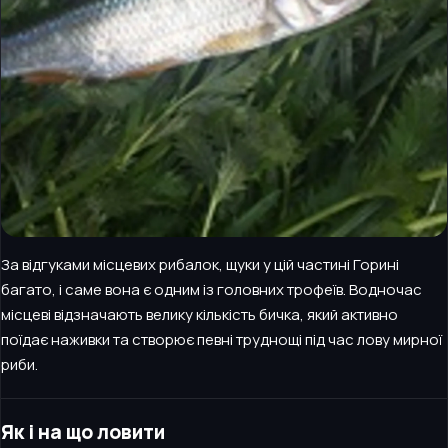
За відгуками місцевих рибалок, щуки у цій частині Горині
багато, і саме вона є одним із головних трофеїв. Водночас
місцеві відзначають велику кількість бичка, який активно
поїдає наживки та створює певні труднощі під час лову мирної
риби.
Як і на що ловити