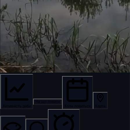
На що ловити
Активність риби
Коли ловиться
Карта