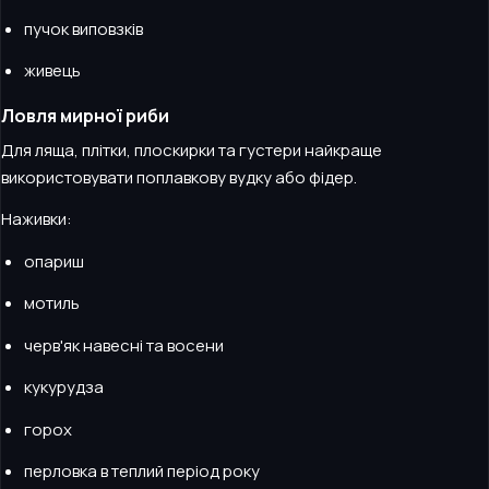
пучок виповзків
живець
Ловля мирної риби
Для ляща, плітки, плоскирки та густери найкраще
використовувати поплавкову вудку або фідер.
Наживки:
опариш
мотиль
черв'як навесні та восени
кукурудза
горох
перловка в теплий період року