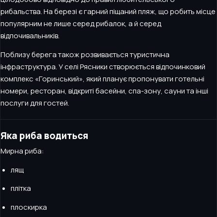
рибальства. На березі є гарний піщаний пляж, що робить місце
популярним не лише серед рибалок, а й серед
відпочивальників.
Поблизу берега також розвивається туристична
інфраструктура. У селі Рясники створюється відпочинковий
комплекс «Горинський», який планує пропонувати готельні
номери, ресторан, відкриті басейни, спа-зону, сауни та інші
послуги для гостей.
Яка риба водиться
Мирна риба:
лящ
плітка
плоскирка