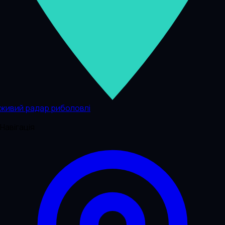
живий радар риболовлі
Навігація