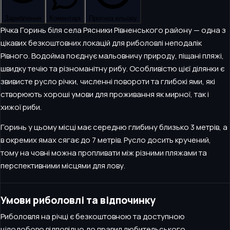
Зариблення
Коментарі
Прогноз кльову
Річка Горинь біля села Рясники Рівненського району — одна з
цікавих безкоштовних локацій для риболовлі неподалік
Рівного. Водойма поєднує мальовничу природу, піщані пляжі,
швидку течію та різноманітну рибу. Особливістю цієї ділянки є
звивисте русло річки, численні повороти та глибокі ями, які
створюють хороші умови для проживання як мирної, так і
хижої риби.
Горинь у цьому місці має середню глибину близько 3 метрів, а
в окремих ямах сягає до 7 метрів. Русло досить кручений,
тому на човні можна пропливати між різними пляжами та
перспективними місцями для лову.
Умови риболовлі та відпочинку
Риболовля на річці є безкоштовною та доступною
цілодобово відповідно до правил любительського