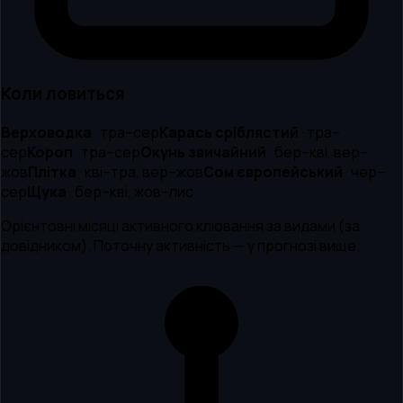
Коли ловиться
Верховодка
·
тра–сер
Карась сріблястий
·
тра–
сер
Короп
·
тра–сер
Окунь звичайний
·
бер–кві, вер–
жов
Плітка
·
кві–тра, вер–жов
Сом європейський
·
чер–
сер
Щука
·
бер–кві, жов–лис
Орієнтовні місяці активного клювання за видами (за
довідником). Поточну активність — у прогнозі вище.