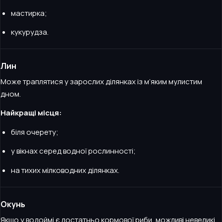
мастирка;
кукурудза.
Лин
Може траплятися у зарослих ділянках із м’яким мулистим
дном.
Найкращі місця:
біля очерету;
у вікнах серед водної рослинності;
на тихих мілководних ділянках.
Окунь
Якщо у водоймі є достатньо кормової риби, можливі невеликі