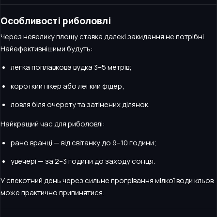
Особливості риболовлі
Через невелику площу ставка далекі закидання не потрібні.
Найефективнішими будуть:
легка поплавкова вудка 3–5 метрів;
короткий пікер або легкий фідер;
ловля біля очерету та затінених ділянок.
Найкращий час для риболовлі:
рано вранці — від світанку до 9–10 години;
увечері — за 2–3 години до заходу сонця.
У спекотний день через сильне прогрівання мілкої води кльов
може практично припинятися.