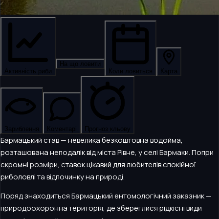
На що ловити
Активність риби
Коли ловиться
Карта
Зариблення
Коментарі
Прогноз кльову
Бармацький став — невелика безкоштовна водойма,
розташована неподалік від міста Рівне, у селі Бармаки. Попри
скромні розміри, ставок цікавий для любителів спокійної
риболовлі та відпочинку на природі.
Поряд знаходиться Бармацький ентомологічний заказник —
природоохоронна територія, де збереглися рідкісні види