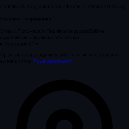
Поплавок
Фідер
Донка
Тролінг
Жерлиці
Поплавок (легкий)
Наживки та приманки
Опариш
Тісто
Черв'як
Перлівка
Кукурудза
Дрібна
муха
Хлібний м'якуш
Манна бовтанка
За видами (
7
) ▾
Орієнтовно за довідником риб + статистика реальних
виловів поряд.
Як це рахується?