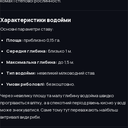
комах і степової рослинності.
Характеристики водойми
Основні параметри ставу:
Площа:
приблизно 0,15 га.
Середня глибина:
близько 1 м.
Максимальна глибина:
до 1,5 м.
Тип водойми:
невеликий мілководний став.
Умови риболовлі:
безкоштовно.
Через невелику площу та малу глибину водойма швидко
прогрівається влітку, а в спекотний період рівень кисню у воді
може знижуватися. Саме тому тут переважають найбільш
витривалі види риби.