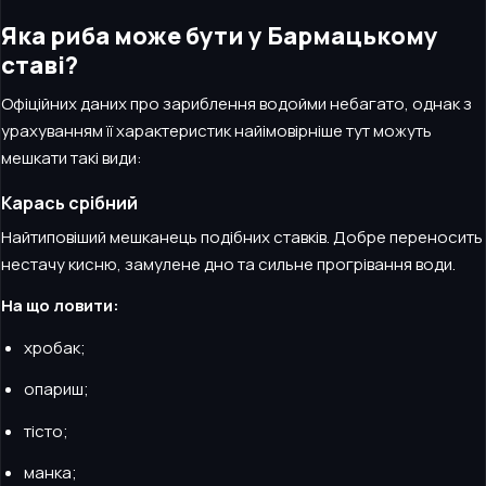
Яка риба може бути у Бармацькому
ставі?
Офіційних даних про зариблення водойми небагато, однак з
урахуванням її характеристик найімовірніше тут можуть
мешкати такі види:
Карась срібний
Найтиповіший мешканець подібних ставків. Добре переносить
нестачу кисню, замулене дно та сильне прогрівання води.
На що ловити:
хробак;
опариш;
тісто;
манка;