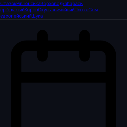
Ставок
Рівненська
Верховодка
Карась
сріблястий
Короп
Окунь звичайний
Плітка
Сом
європейський
Щука