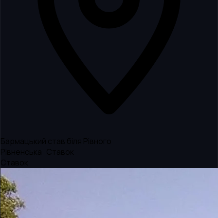
Бармацький став біля Рівного
Рівненська · Ставок
Ставок