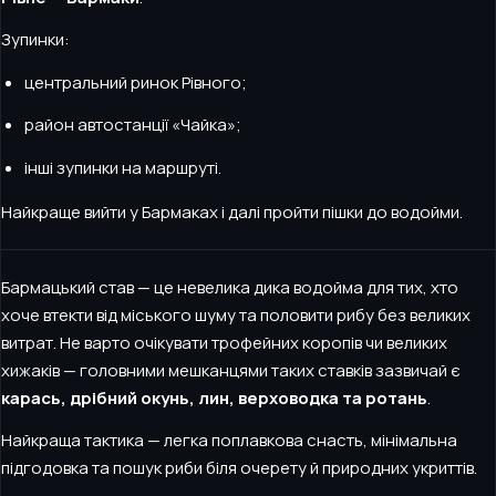
Зупинки:
центральний ринок Рівного;
район автостанції «Чайка»;
інші зупинки на маршруті.
Найкраще вийти у Бармаках і далі пройти пішки до водойми.
Бармацький став — це невелика дика водойма для тих, хто
хоче втекти від міського шуму та половити рибу без великих
витрат. Не варто очікувати трофейних коропів чи великих
хижаків — головними мешканцями таких ставків зазвичай є
карась, дрібний окунь, лин, верховодка та ротань
.
Найкраща тактика — легка поплавкова снасть, мінімальна
підгодовка та пошук риби біля очерету й природних укриттів.