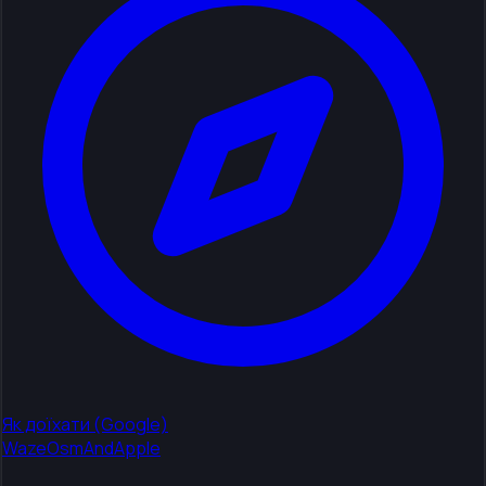
Як доїхати (Google)
Waze
OsmAnd
Apple