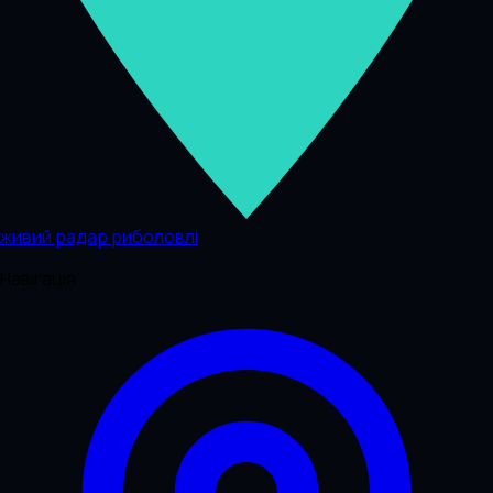
живий радар риболовлі
Навігація