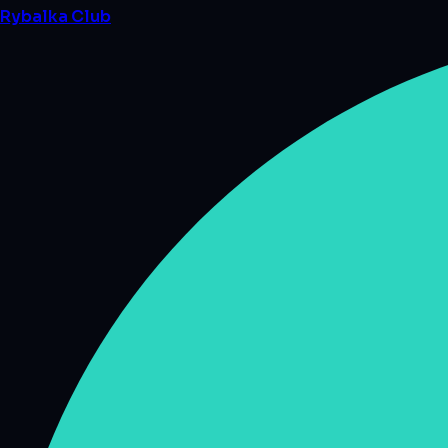
Rybalka
Club