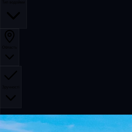
Тип водойми
Область
Зручності