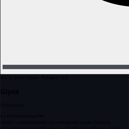
Фото:
Ілюстрація · Rybalka Club
Щука
Esox lucius
є у каталозі водойм
Щука — найвідоміший прісноводний хижак України,
упізнаваний за видовженим «торпедоподібним» тілом,