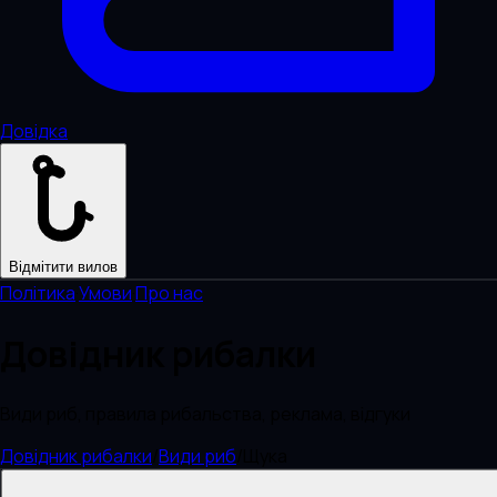
Довідка
Відмітити вилов
Політика
·
Умови
·
Про нас
Довідник рибалки
Види риб, правила рибальства, реклама, відгуки
Довідник рибалки
/
Види риб
/
Щука