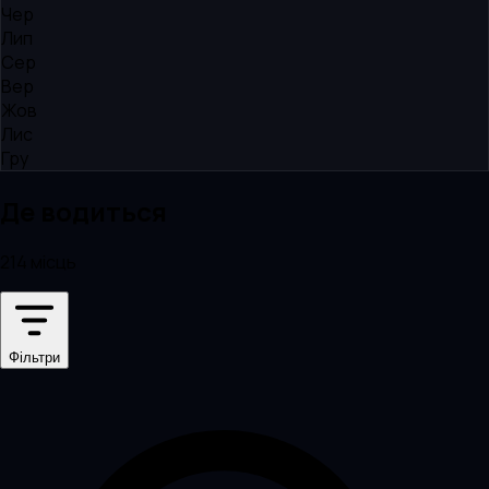
Чер
Лип
Сер
Вер
Жов
Лис
Гру
Де водиться
214 місць
Фільтри