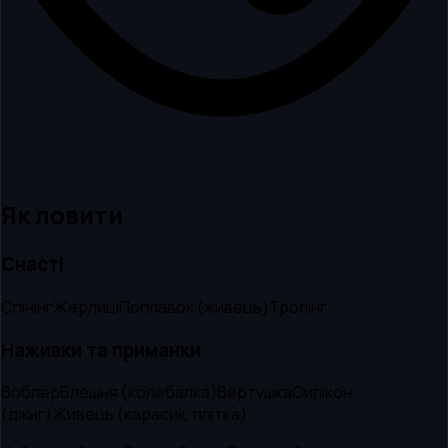
Як ловити
Снасті
Спінінг
Жерлиці
Поплавок (живець)
Тролінг
Наживки та приманки
Воблер
Блешня (колебалка)
Вертушка
Силікон
(джиг)
Живець (карасик, плітка)