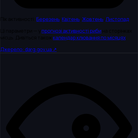
Пік активності:
Березень
,
Квітень
,
Жовтень
,
Листопад
Ці параметри — у
прогнозі активності риби
на сторінках
місць. Дивіться також
календар клювання по місяцях
.
Джерело: darg.gov.ua ↗