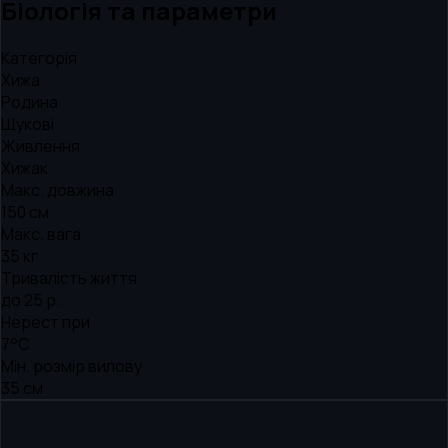
Біологія та параметри
Категорія
Хижа
Родина
Щукові
Живлення
Хижак
Макс. довжина
150 см
Макс. вага
35 кг
Тривалість життя
до 25 р.
Нерест при
7°C
Мін. розмір вилову
35 см