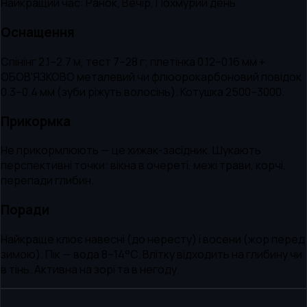
Найкращий час:
Ранок, Вечір, Похмурий день
Оснащення
Спінінг 2.1–2.7 м, тест 7–28 г; плетінка 0.12–0.16 мм +
ОБОВ'ЯЗКОВО металевий чи флюорокарбоновий повідок
0.3–0.4 мм (зуби ріжуть волосінь). Котушка 2500–3000.
Прикормка
Не прикормлюють — це хижак-засідник. Шукають
перспективні точки: вікна в очереті, межі трави, корчі,
перепади глибин.
Поради
Найкраще клює навесні (до нересту) і восени (жор перед
зимою). Пік — вода 8–14°C. Влітку відходить на глибину чи
в тінь. Активна на зорі та в негоду.