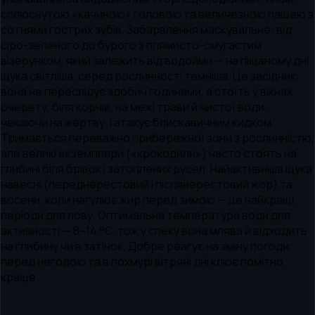
сплюснутою «качиною» головою та величезною пащею з
сотнями гострих зубів. Забарвлення маскувальне: від
сіро-зеленого до бурого з плямисто-смугастим
візерунком, який залежить від водойми — на піщаному дні
щука світліша, серед рослинності темніша. Це засідник:
вона не переслідує здобич годинами, а стоїть у вікнах
очерету, біля корчів, на межі трави й чистої води,
чекаючи на жертву, і атакує блискавичним кидком.
Тримається переважно прибережної зони з рослинністю,
але великі екземпляри («крокодили») часто стоять на
глибині біля брівок і затоплених русел. Найактивніша щука
навесні (переднерестовий і післянерестовий жор) та
восени, коли нагулює жир перед зимою — це найкращі
періоди для лову. Оптимальна температура води для
активності — 8–14 °C, тож у спеку вона млява й відходить
на глибину чи в затінок. Добре реагує на зміну погоди:
перед негодою та в похмурі вітряні дні клює помітно
краще.