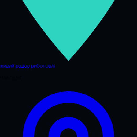
живий радар риболовлі
Навігація