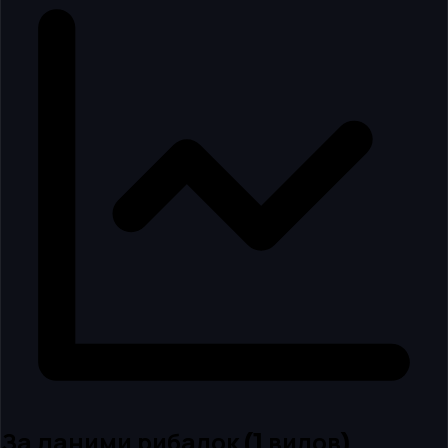
За даними рибалок
(
1
вилов
)