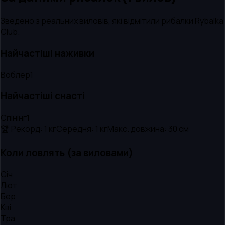
Зведено з реальних виловів, які відмітили рибалки Rybalka
Club.
Найчастіші наживки
Воблер
1
Найчастіші снасті
Спінінг
1
🏆 Рекорд:
1 кг
Середня:
1 кг
Макс. довжина:
30
см
Коли ловлять (за виловами)
Січ
Лют
Бер
Кві
Тра