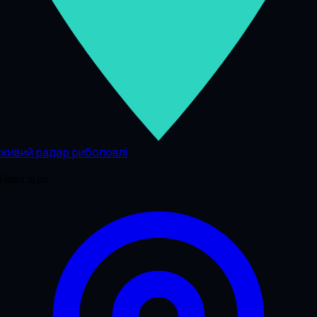
живий радар риболовлі
Навігація