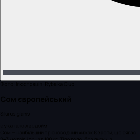
Фото:
Ілюстрація · Rybalka Club
Сом європейський
Silurus glanis
є у каталозі водойм
Сом — найбільший прісноводний хижак Європи, що сягає
2–3 метрів і понад 100 кг. Тіло голе, без луски, з