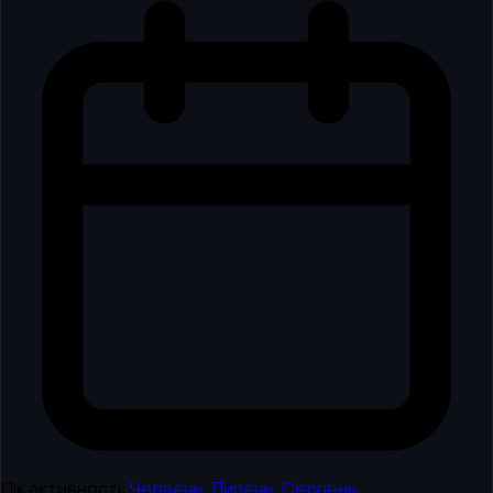
Пік активності:
Червень
,
Липень
,
Серпень