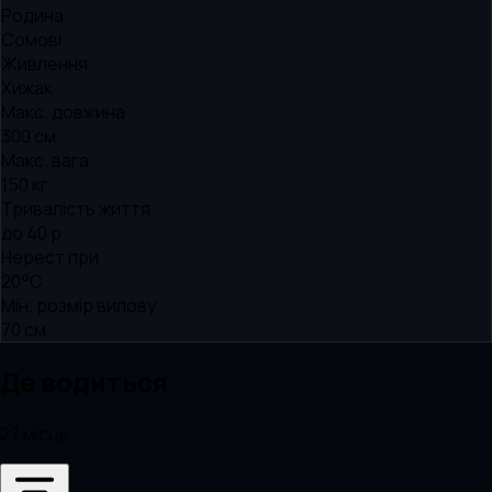
Родина
Сомові
Живлення
Хижак
Макс. довжина
300 см
Макс. вага
150 кг
Тривалість життя
до 40 р.
Нерест при
20°C
Мін. розмір вилову
70 см
Де водиться
27 місць