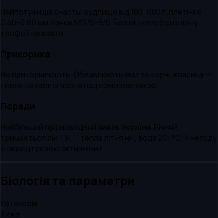
Найпотужніша снасть: вудлище від 100–600 г, плетінка
0.40–0.60 мм, гачки №2/0–8/0. Без міцного фрикціону
трофей не взяти.
Прикормка
Не прикормлюють. Облавлюють ями та корчі; класика —
ловля на квок із човна над сомовою ямою.
Поради
Найбільший прісноводний хижак України. Нічний,
тримається ям. Пік — тепла літня ніч, вода 20+°C. У негоду
й перед грозою активніший.
Біологія та параметри
Категорія
Хижа