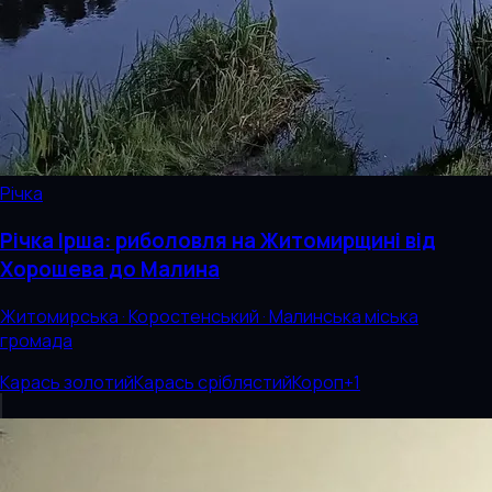
Річка
Річка Ірша: риболовля на Житомирщині від
Хорошева до Малина
Житомирська · Коростенський · Малинська міська
громада
Карась золотий
Карась сріблястий
Короп
+
1