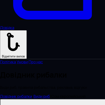
Довідка
Відмітити вилов
Політика
·
Умови
·
Про нас
Довідник рибалки
Види риб, правила рибальства, реклама, відгуки
Довідник рибалки
/
Види риб
/
Сом європейський