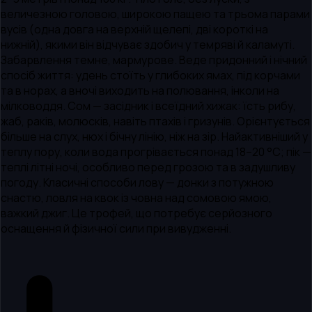
величезною головою, широкою пащею та трьома парами
вусів (одна довга на верхній щелепі, дві короткі на
нижній), якими він відчуває здобич у темряві й каламуті.
Забарвлення темне, мармурове. Веде придонний і нічний
спосіб життя: удень стоїть у глибоких ямах, під корчами
та в норах, а вночі виходить на полювання, інколи на
мілководдя. Сом — засідник і всеїдний хижак: їсть рибу,
жаб, раків, молюсків, навіть птахів і гризунів. Орієнтується
більше на слух, нюх і бічну лінію, ніж на зір. Найактивніший у
теплу пору, коли вода прогрівається понад 18–20 °C; пік —
теплі літні ночі, особливо перед грозою та в задушливу
погоду. Класичні способи лову — донки з потужною
снастю, ловля на квок із човна над сомовою ямою,
важкий джиг. Це трофей, що потребує серйозного
оснащення й фізичної сили при вивудженні.