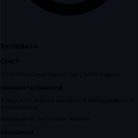
Як ловити
Снасті
Донка (квок)
Спінінг (важкий джиг)
Тролінг
Жерлиці
Наживки та приманки
Живець
Жмут черв'яків (виповзок)
Жаба
Ракушка
Великий
силікон
Кальмар
Найкращий час:
Ніч, Сутінки, Тепла ніч
Оснащення