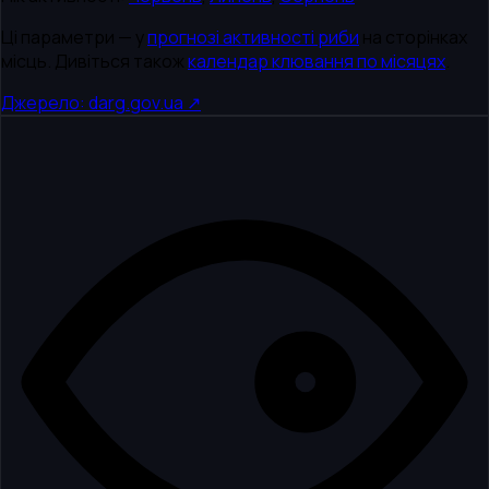
Ці параметри — у
прогнозі активності риби
на сторінках
місць. Дивіться також
календар клювання по місяцях
.
Джерело: darg.gov.ua ↗