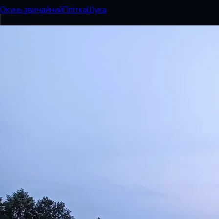
Окунь звичайний
Плітка
Щука