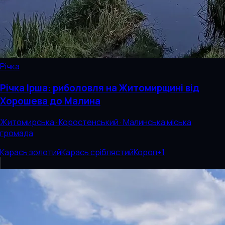
Річка
Річка Ірша: риболовля на Житомирщині від
Хорошева до Малина
Житомирська · Коростенський · Малинська міська
громада
Карась золотий
Карась сріблястий
Короп
+
1