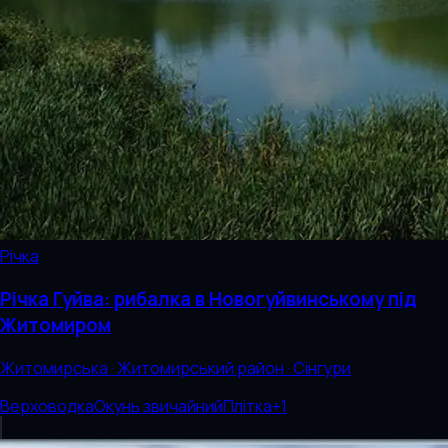
Річка
Річка Гуйва: рибалка в Новогуйвинському під
Житомиром
Житомирська · Житомирський район · Сінгури
Верховодка
Окунь звичайний
Плітка
+
1