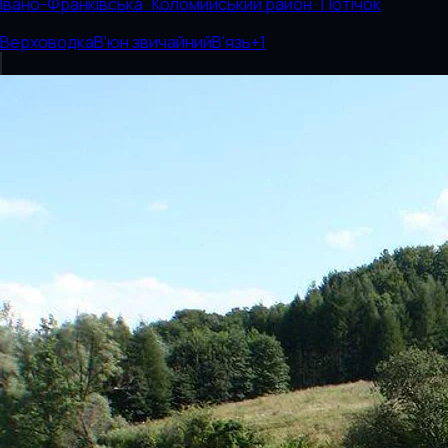
Івано-Франківська · Коломийський район · Потічок
Верховодка
В'юн звичайний
В'язь
+
1