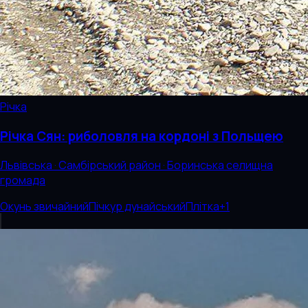
Річка
Річка Сян: риболовля на кордоні з Польщею
Львівська · Самбірський район · Боринська селищна
громада
Окунь звичайний
Пічкур дунайський
Плітка
+
1