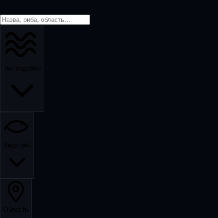
Тип водойми
Види риб
Область