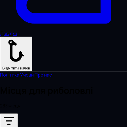
Довідка
Відмітити вилов
Політика
·
Умови
·
Про нас
Місця для риболовлі
283 місця