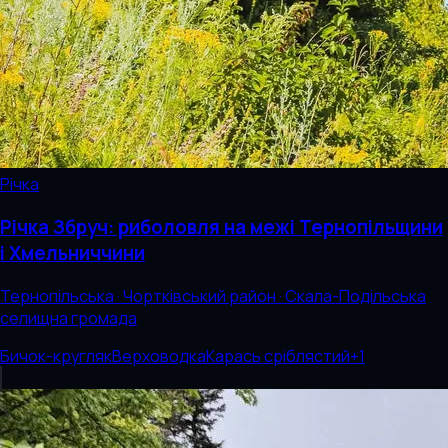
Річка
Річка Збруч: риболовля на межі Тернопільщини
і Хмельниччини
Тернопільська · Чортківський район · Скала-Подільська
селищна громада
Бичок-кругляк
Верховодка
Карась сріблястий
+
1