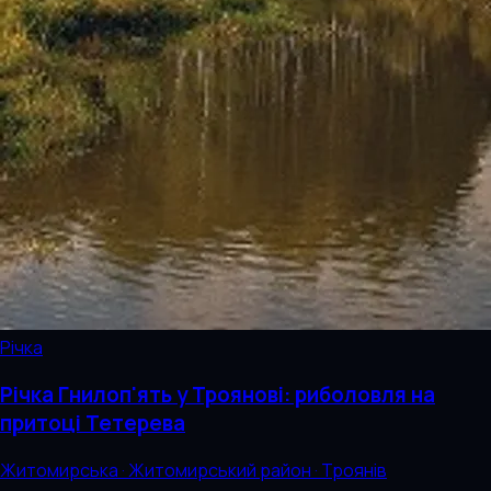
Річка
Річка Гнилоп'ять у Троянові: риболовля на
притоці Тетерева
Житомирська · Житомирський район · Троянів