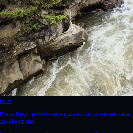
Річка
Річка Прут: риболовля від карпатських витоків
до Молдови