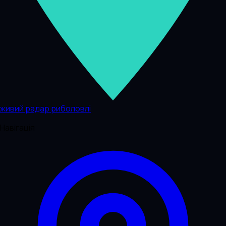
живий радар риболовлі
Навігація