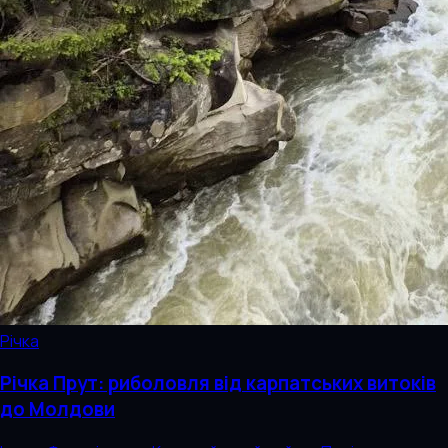
Річка
Річка Прут: риболовля від карпатських витоків
до Молдови