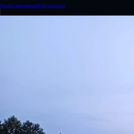
Окунь звичайний
Плітка
Щука