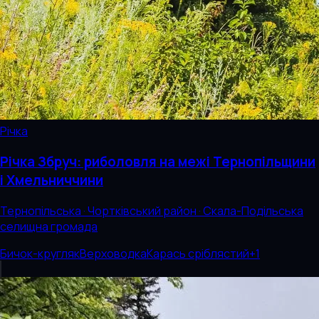
Річка
Річка Збруч: риболовля на межі Тернопільщини
і Хмельниччини
Тернопільська · Чортківський район · Скала-Подільська
селищна громада
Бичок-кругляк
Верховодка
Карась сріблястий
+
1