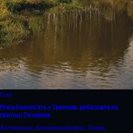
Річка
Річка Гнилоп'ять у Троянові: риболовля на
притоці Тетерева
Житомирська · Житомирський район · Троянів