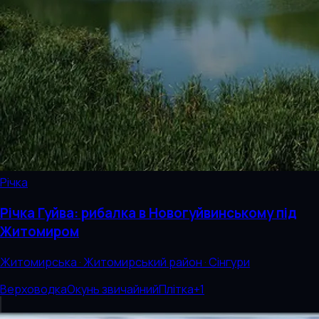
Річка
Річка Гуйва: рибалка в Новогуйвинському під
Житомиром
Житомирська · Житомирський район · Сінгури
Верховодка
Окунь звичайний
Плітка
+
1