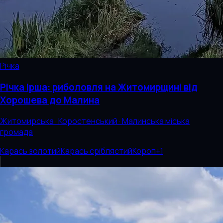
Річка
Річка Ірша: риболовля на Житомирщині від
Хорошева до Малина
Житомирська · Коростенський · Малинська міська
громада
Карась золотий
Карась сріблястий
Короп
+
1