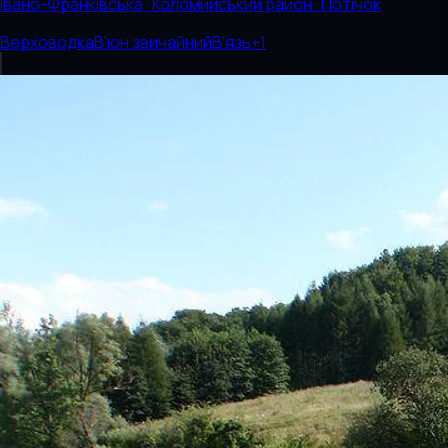
Івано-Франківська · Коломийський район · Потічок
Верховодка
В'юн звичайний
В'язь
+
1