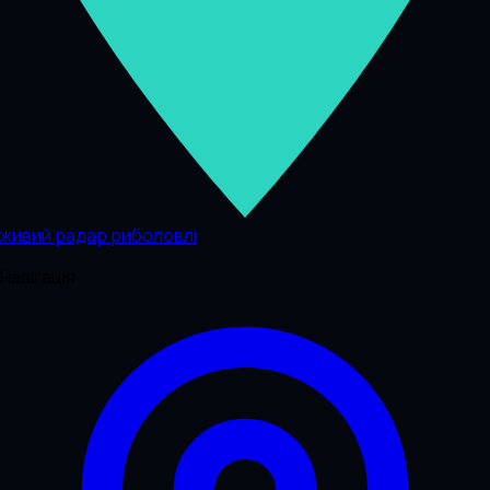
живий радар риболовлі
Навігація