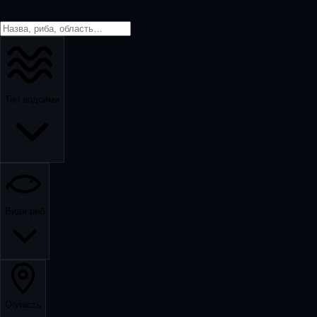
Тип водойми
Види риб
Область