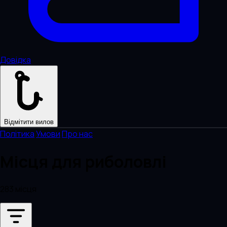
Довідка
Відмітити вилов
Політика
·
Умови
·
Про нас
Місця для риболовлі
283 місця