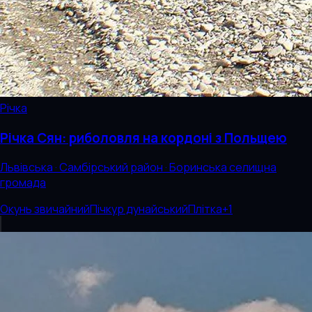
Річка
Річка Сян: риболовля на кордоні з Польщею
Львівська · Самбірський район · Боринська селищна
громада
Окунь звичайний
Пічкур дунайський
Плітка
+
1