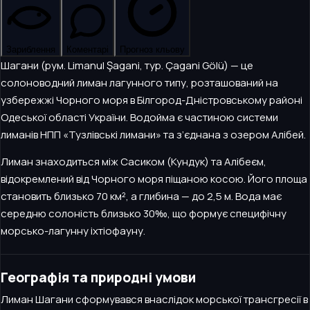
Зариблення
Коментарі
Прогноз кльову
Шагани (рум. Limanul Şagani, тур. Çagani Gölü) — це
солоноводний лиман лагунного типу, розташований на
узбережжі Чорного моря в Білгород-Дністровському районі
Одеської області України. Водойма є частиною системи
лиманів НПП «Тузлівські лимани» та з’єднана з озером Алібей.
Лиман знаходиться між Сасиком (Кундук) та Алібеєм,
відокремлений від Чорного моря піщаною косою. Його площа
становить близько 70 км², а глибина — до 2,5 м. Вода має
середню солоність близько 30‰, що формує специфічну
морсько-лагунну іхтіофауну.
Географія та природні умови
Лиман Шагани сформувався внаслідок морської трансгресії в