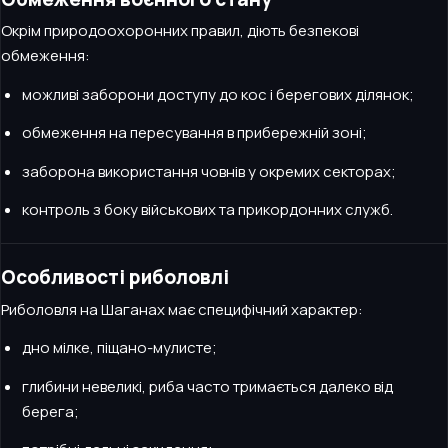
Окрім природоохоронних правил, діють безпекові
обмеження:
можливі заборони доступу до кос і берегових ділянок;
обмеження на пересування в прибережній зоні;
заборона використання човнів у окремих секторах;
контроль з боку військових та прикордонних служб.
Особливості риболовлі
Риболовля на Шаганах має специфічний характер:
дно мілке, піщано-мулисте;
глибини невеликі, риба часто тримається далеко від
берега;