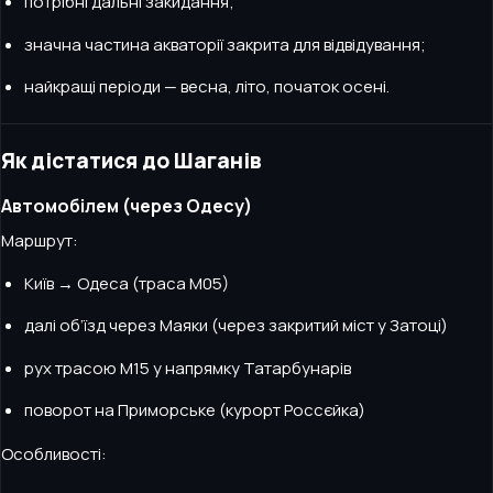
потрібні дальні закидання;
значна частина акваторії закрита для відвідування;
найкращі періоди — весна, літо, початок осені.
Як дістатися до Шаганів
Автомобілем (через Одесу)
Маршрут:
Київ → Одеса (траса М05)
далі об’їзд через Маяки (через закритий міст у Затоці)
рух трасою М15 у напрямку Татарбунарів
поворот на Приморське (курорт Россєйка)
Особливості: