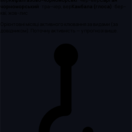
чорноморський
·
тра–чер, вер
Камбала (глоса)
·
бер–
кві, жов–лис
Орієнтовні місяці активного клювання за видами (за
довідником). Поточну активність — у прогнозі вище.