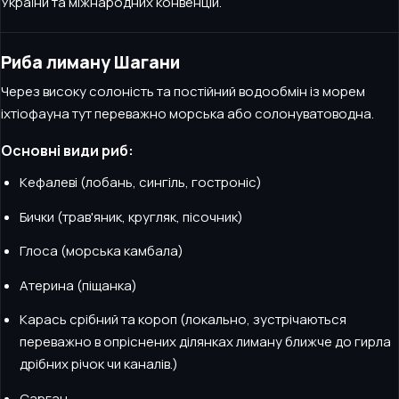
України та міжнародних конвенцій.
Риба лиману Шагани
Через високу солоність та постійний водообмін із морем
іхтіофауна тут переважно морська або солонуватоводна.
Основні види риб:
Кефалеві (лобань, сингіль, гостроніс)
Бички (трав'яник, кругляк, пісочник)
Глоса (морська камбала)
Атерина (піщанка)
Карась срібний та короп (локально, зустрічаються
переважно в опріснених ділянках лиману ближче до гирла
дрібних річок чи каналів.)
Сарган