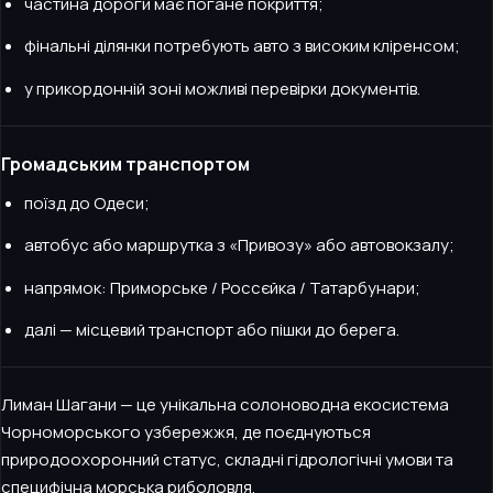
частина дороги має погане покриття;
фінальні ділянки потребують авто з високим кліренсом;
у прикордонній зоні можливі перевірки документів.
Громадським транспортом
поїзд до Одеси;
автобус або маршрутка з «Привозу» або автовокзалу;
напрямок: Приморське / Россєйка / Татарбунари;
далі — місцевий транспорт або пішки до берега.
Лиман Шагани — це унікальна солоноводна екосистема
Чорноморського узбережжя, де поєднуються
природоохоронний статус, складні гідрологічні умови та
специфічна морська риболовля.