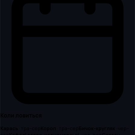
Коли ловиться
Карась
·
тра–сер
Короп
·
тра–сер
Бичок-кругляк
·
чер–
вер
Кефалі азово-чорноморські
·
чер–вер
Сарган