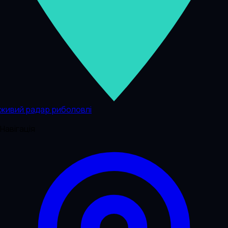
живий радар риболовлі
Навігація