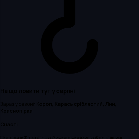
На що ловити тут
у серпні
Зараз у сезоні:
Короп, Карась сріблястий, Лин,
Краснопірка
Снасті
Поплавок
Фідер
Донка
Зимова мормишка
Карпфішинг