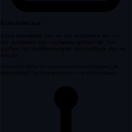
Коли ловиться
Окунь звичайний
·
бер–кві, вер–жов
Плітка
·
кві–тра,
вер–жов
Короп
·
тра–сер
Карась сріблястий
·
тра–
сер
Лин
·
тра–сер
Краснопірка
·
тра–сер
Щука
·
бер–кві,
жов–лис
Орієнтовні місяці активного клювання за видами (за
довідником). Поточну активність — у прогнозі вище.