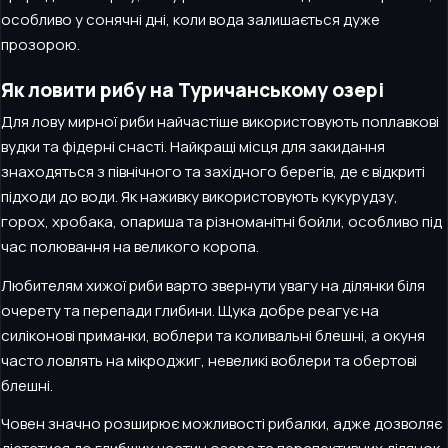
особливо у сонячні дні, коли вода залишається дуже
прозорою.
Як ловити рибу на Туричанському озері
Для лову мирної риби найчастіше використовують поплавкові
вудки та фідерні снасті. Найкращі місця для закидання
знаходяться з північного та західного берегів, де є відкриті
підходи до води. Як наживку використовують кукурудзу,
горох, хробака, опариша та різноманітні бойли, особливо під
час полювання на великого коропа.
Любителям хижої риби варто звернути увагу на ділянки біля
очерету та перепади глибини. Щука добре реагує на
силіконові приманки, воблери та коливальні блешні, а окуня
часто ловлять на мікроджиг, невеликі воблери та обертові
блешні.
Човен значно розширює можливості рибалки, адже дозволяє