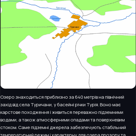
Озеро знаходиться приблизно за 640 метрів на північний
захід від села Туричани, у басейні річки Турія. Воно має
карстове походження і живиться переважно підземними
водами, а також атмосферними опадами та поверхневим
стоком. Саме підземні джерела забезпечують стабільний
температурний режим і характерну для озера прозору та