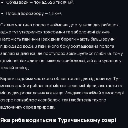
Об’єм води — понад 626 тисяч м³.
Площа водозбору — 1,3 км².
Східна частина озера є найменш доступною для рибалок,
адже тут утворилися трясовини та заболочені ділянки.
Натомість північний і західний береги мають більш зручні
підходи до води. З північного боку розташована полога
заплавна ділянка, де поступово збільшується глибина, тому
це місце підходить не лише для риболовлі, а й для купання у
теплий період.
Береги водойми частково облаштовані для відпочинку. Тут
можна знайти рибальські містки, невеликі пірси, альтанки та
місця для розведення вогнища. Завдяки спокійній атмосфері
озеро приваблює як рибалок, так і любителів тихого
відпочинку серед природи.
Яка риба водиться в Туричанському озері