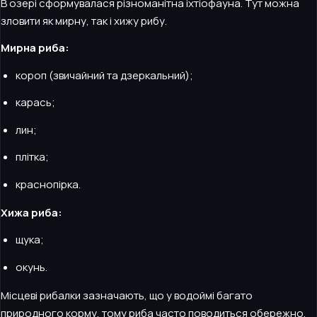
В озері сформувалася різноманітна іхтіофауна. Тут можна
зловити як мирну, так і хижу рибу.
Мирна риба:
короп (звичайний та дзеркальний);
карась;
лин;
плітка;
краснопірка.
Хижа риба:
щука;
окунь.
Місцеві рибалки зазначають, що у водоймі багато
природного корму, тому риба часто поводиться обережно,