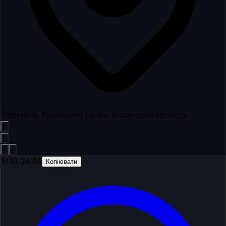
Туричани, Турійський район, Волинська область
51.10, 24.34
Копіювати