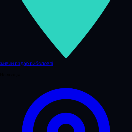
живий радар риболовлі
Навігація