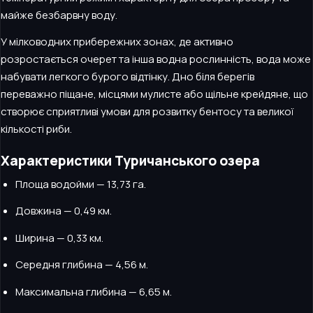
майже безбарвну воду.
У мілководних прибережних зонах, де активно
розростається очерет та інша водна рослинність, вода може
набувати легкого бурого відтінку. Дно біля берегів
переважно піщане, місцями мулисте або щільне крейдяне, що
створює сприятливі умови для розвитку бентосу та великої
кількості риби.
Характеристики Туричанського озера
Площа водойми — 13,73 га.
Довжина — 0,49 км.
Ширина — 0,33 км.
Середня глибина — 4,56 м.
Максимальна глибина — 6,65 м.