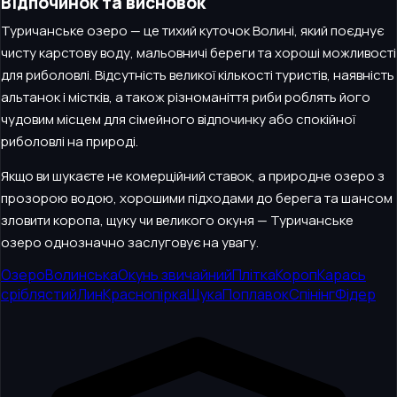
Відпочинок та висновок
Туричанське озеро — це тихий куточок Волині, який поєднує
чисту карстову воду, мальовничі береги та хороші можливості
для риболовлі. Відсутність великої кількості туристів, наявність
альтанок і містків, а також різноманіття риби роблять його
чудовим місцем для сімейного відпочинку або спокійної
риболовлі на природі.
Якщо ви шукаєте не комерційний ставок, а природне озеро з
прозорою водою, хорошими підходами до берега та шансом
зловити коропа, щуку чи великого окуня — Туричанське
озеро однозначно заслуговує на увагу.
Озеро
Волинська
Окунь звичайний
Плітка
Короп
Карась
сріблястий
Лин
Краснопірка
Щука
Поплавок
Спінінг
Фідер