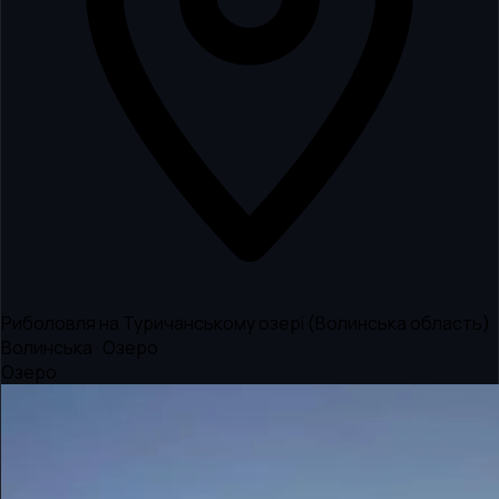
Риболовля на Туричанському озері (Волинська область)
Волинська · Озеро
Озеро