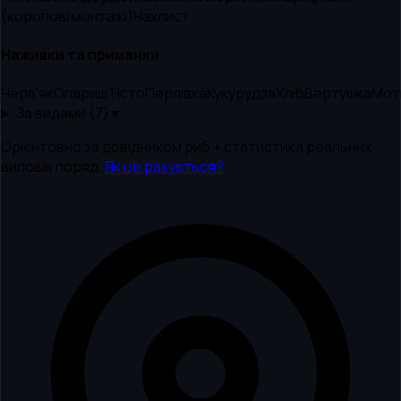
(коропові монтажі)
Нахлист
Наживки та приманки
Черв'як
Опариш
Тісто
Перлівка
Кукурудза
Хліб
Вертушка
Мот
За видами (
7
) ▾
Орієнтовно за довідником риб + статистика реальних
виловів поряд.
Як це рахується?