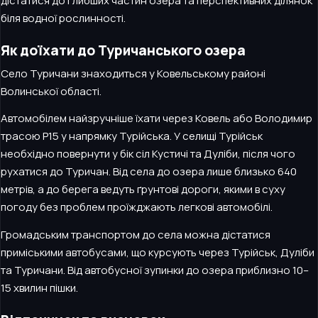
дістатися до глибших частин озера та перспективних ділянок
біля водної рослинності.
Як доїхати до Туричанського озера
Село Туричани знаходиться у Ковельському районі
Волинської області.
Автомобілем найзручніше їхати через Ковель або Володимир
трасою Р15 у напрямку Турійська. У селищі Турійськ
необхідно повернути у бік сіл Кустичі та Дуліби, після чого
рухатися до Туричан. Від села до озера лише близько 640
метрів, а до берега ведуть ґрунтові дороги, якими в суху
погоду без проблем проїжджають легкові автомобілі.
Громадським транспортом до села можна дістатися
приміськими автобусами, що курсують через Турійськ, Дуліби
та Туричани. Від автобусної зупинки до озера приблизно 10–
15 хвилин пішки.