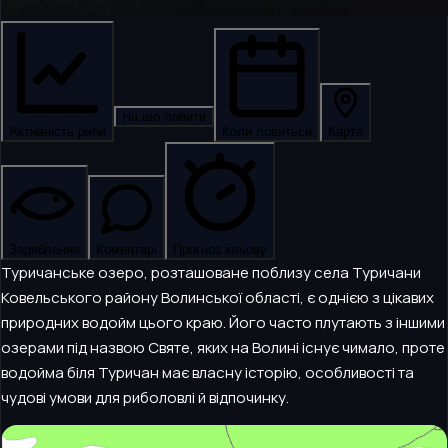
На що ловити
Активність риби
Коли ловиться
Карта
Зариблення
Коментарі
Прогноз кльову
Туричанське озеро, розташоване поблизу села Туричани
Ковельського району Волинської області, є однією з цікавих
природних водойм цього краю. Його часто плутають з іншими
озерами під назвою Святе, яких на Волині існує чимало, проте
водойма біля Туричан має власну історію, особливості та
чудові умови для риболовлі й відпочинку.