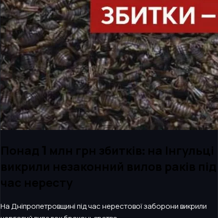
Понад 1 млн грн збитків: на Інгульці
викрили незаконний вилов раків під
час нересту
На Дніпропетровщині під час нерестової заборони викрили