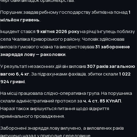
черговий випадок браконьєрства.
Порушник завдав рибному господарству збитків на понад
1
мільйон гривень
.
Інцидент стався
9 квітня 2026 року
на річці Інгулець поблизу
села Чкалівка Криворізького району. Чоловік здійснював
вилов із гумового човна та використовував
31 заборонене
знаряддя лову — раколовки
.
У результаті незаконних дій він виловив
307 раків загальною
вагою 6,4 кг
. За підрахунками фахівців, збитки склали
1 022
924 гривні
.
На місці працювала слідчо-оперативна група. На порушника
склали адміністративний протокол за
ч. 4 ст. 85 КУпАП
.
Наразі також вирішується питання щодо відкриття
кримінального провадження.
Заборонені знаряддя лову вилучено, а виловлених раків
випущено назад у природне середовище.