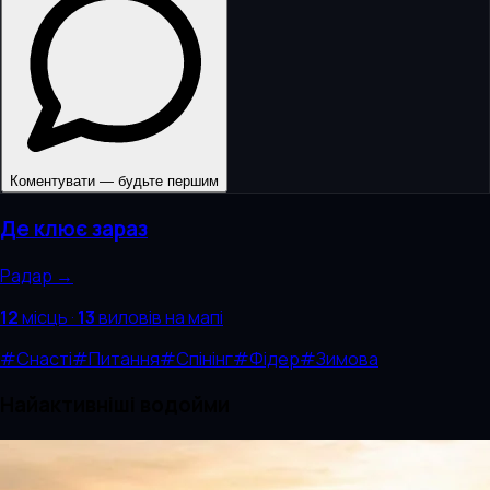
Коментувати — будьте першим
Де клює зараз
Радар →
12
місць
·
13
виловів
на мапі
#
Снасті
#
Питання
#
Спінінг
#
Фідер
#
Зимова
Найактивніші водойми