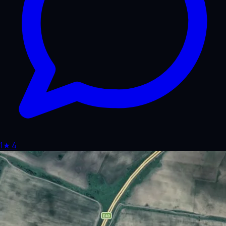
1
★
4