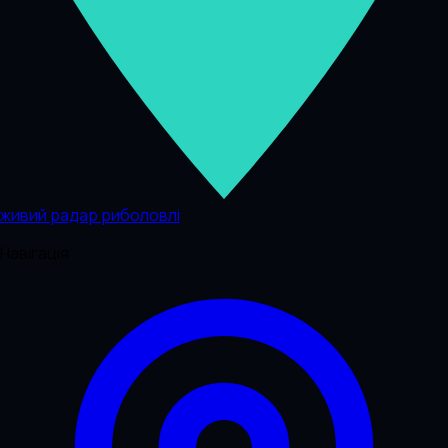
живий радар риболовлі
Навігація