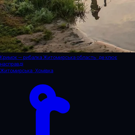
Кримок — рибалка Житомирська область: де клює
насправді
Житомирська · Хомівка