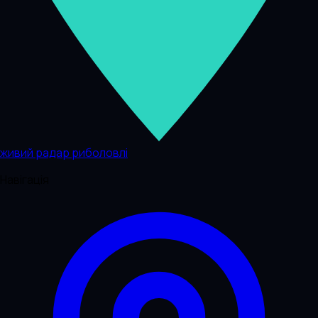
живий радар риболовлі
Навігація