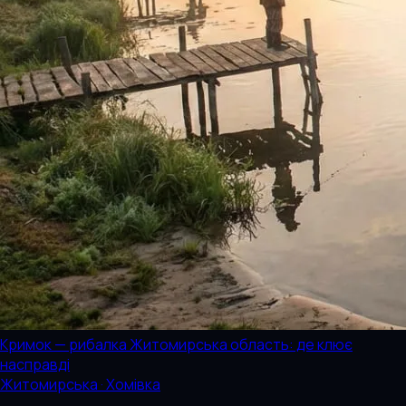
Кримок — рибалка Житомирська область: де клює
насправді
Житомирська · Хомівка