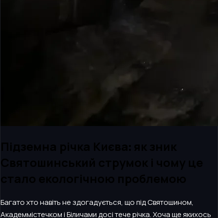
Підземна річка Києва: як зник
Святошинський струмок і чому це
стало екологічною проблемою
Багато хто навіть не здогадується, що під Святошином,
Академмістечком і Біличами досі тече річка. Хоча ще якихось