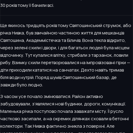
30 років тому її бачили всі.
Ще якихось тридцять років тому Святошинський струмок, або
річка Нивка, був звичайною частиною життя для мешканців
Святошина, Академмістечка та Біличів. Вона текла відкрито,
через зелені схили і двори, і для багатьох людей була місцем
відпочинку. Тут купалися влітку, стрибали з тарзанок, ловили
рибу. Взимку схили перетворювалися на імпровізовані гірки —
діти приходили кататися на санчатах. Дехто навіть тримав
біля води нутрій. Поряд шумів Святошинський базар, де
завжди було людно.
З часом усе почало змінюватися. Район активно
забудовували, з’являлися нові будинки, дороги, комунікації.
Маленька річка поступово почала заважати місту. Її русло
частково засипали, а на окремих ділянках сховали в бетонні
колектори. Так Нивка фактично зникла з поверхні. Але