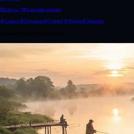
12
місць
·
13
виловів
на мапі
#
Снасті
#
Питання
#
Спінінг
#
Фідер
#
Зимова
Найактивніші водойми