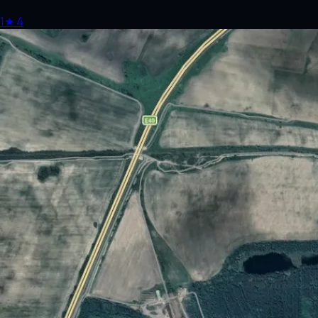
1
★
4