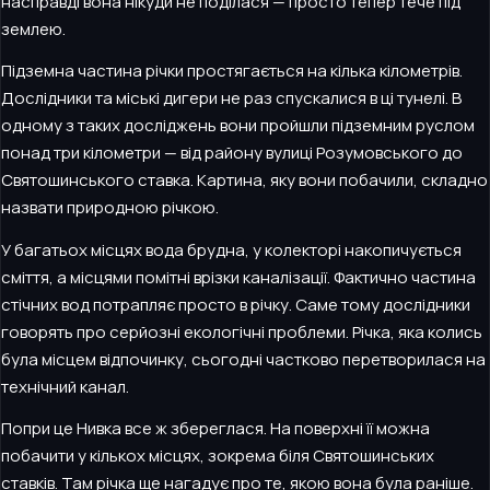
насправді вона нікуди не поділася — просто тепер тече під
землею.
Підземна частина річки простягається на кілька кілометрів.
Дослідники та міські дигери не раз спускалися в ці тунелі. В
одному з таких досліджень вони пройшли підземним руслом
понад три кілометри — від району вулиці Розумовського до
Святошинського ставка. Картина, яку вони побачили, складно
назвати природною річкою.
У багатьох місцях вода брудна, у колекторі накопичується
сміття, а місцями помітні врізки каналізації. Фактично частина
стічних вод потрапляє просто в річку. Саме тому дослідники
говорять про серйозні екологічні проблеми. Річка, яка колись
була місцем відпочинку, сьогодні частково перетворилася на
технічний канал.
Попри це Нивка все ж збереглася. На поверхні її можна
побачити у кількох місцях, зокрема біля Святошинських
ставків. Там річка ще нагадує про те, якою вона була раніше.