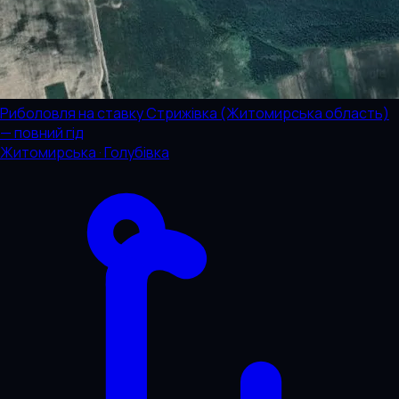
Риболовля на ставку Стрижівка (Житомирська область)
— повний гід
Житомирська · Голубівка