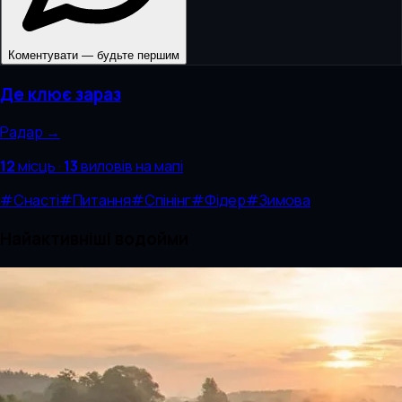
Коментувати — будьте першим
Де клює зараз
Радар →
12
місць
·
13
виловів
на мапі
#
Снасті
#
Питання
#
Спінінг
#
Фідер
#
Зимова
Найактивніші водойми