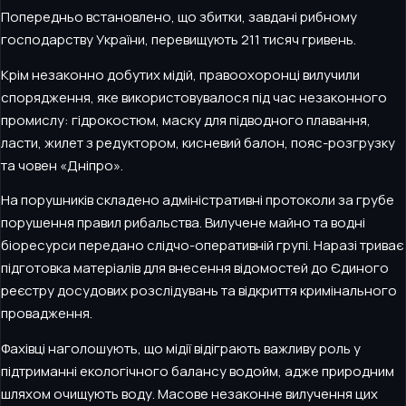
Попередньо встановлено, що збитки, завдані рибному
господарству України, перевищують 211 тисяч гривень.
Крім незаконно добутих мідій, правоохоронці вилучили
спорядження, яке використовувалося під час незаконного
промислу: гідрокостюм, маску для підводного плавання,
ласти, жилет з редуктором, кисневий балон, пояс-розгрузку
та човен «Дніпро».
На порушників складено адміністративні протоколи за грубе
порушення правил рибальства. Вилучене майно та водні
біоресурси передано слідчо-оперативній групі. Наразі триває
підготовка матеріалів для внесення відомостей до Єдиного
реєстру досудових розслідувань та відкриття кримінального
провадження.
Фахівці наголошують, що мідії відіграють важливу роль у
підтриманні екологічного балансу водойм, адже природним
шляхом очищують воду. Масове незаконне вилучення цих