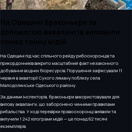
На Одещині браконьєри за
допомогою аквалангів виловили
понад тонну мідій
На Одещині під час спільного рейду рибоохоронців та
прикордонників викрито масштабний факт незаконного
добування водних біоресурсів. Порушення зафіксували 11
червня в акваторії Сухого лиману поблизу села
Малодолинське Одеського району.
За даними інспекторів, браконьєри використовували для
вилову акваланги, що заборонено чинними правилами
рибальства. У ході перевірки правоохоронці виявили та
вилучили 1 242 кілограми мідій — це понад 62 тисячі
екземплярів.