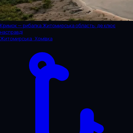
Кримок — рибалка Житомирська область: де клює
насправді
Житомирська · Хомівка