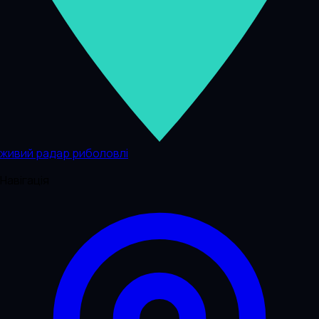
живий радар риболовлі
Навігація