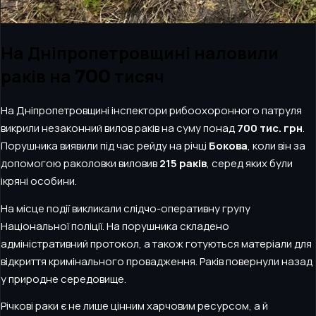
На Дніпропетровщині наловили
раків на 700 тисяч
На Дніпропетровщині інспектори рибоохоронного патруля
викрили незаконний вилов раків на суму понад
700 тис. грн
.
Порушника виявили під час рейду на річці
Бокова
, коли він за
допомогою раколовки виловив
215 раків
, серед яких були
ікряні особини.
На місце події викликали слідчо-оперативну групу
Національної поліції. На порушника складено
адміністративний протокол, а також готуються матеріали для
відкриття кримінального провадження. Раків повернули назад
у природне середовище.
Річкові раки є не лише цінним харчовим ресурсом, а й