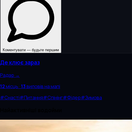
Коментувати — будьте першим
Де клює зараз
Радар →
12
місць
·
13
виловів
на мапі
#
Снасті
#
Питання
#
Спінінг
#
Фідер
#
Зимова
Найактивніші водойми