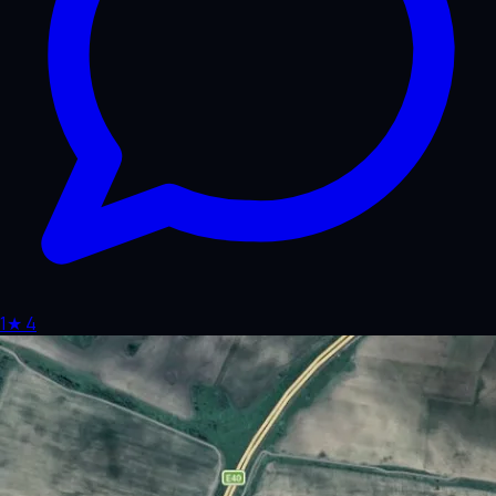
1
★
4