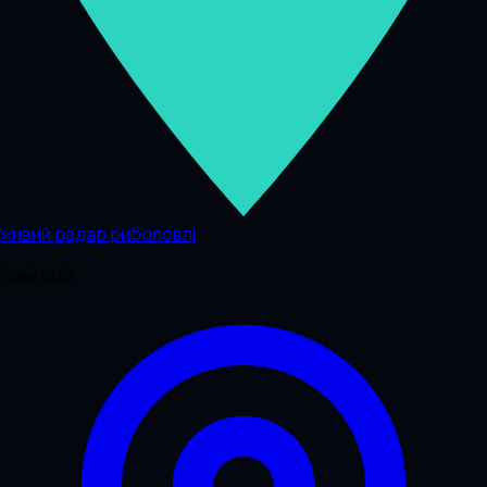
живий радар риболовлі
Навігація