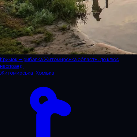
Кримок — рибалка Житомирська область: де клює
насправді
Житомирська · Хомівка