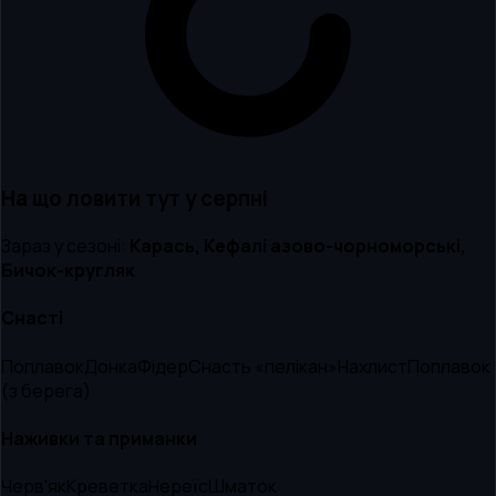
На що ловити тут
у серпні
Зараз у сезоні:
Карась, Кефалі азово-чорноморські,
Бичок-кругляк
Снасті
Поплавок
Донка
Фідер
Снасть «пелікан»
Нахлист
Поплавок
(з берега)
Наживки та приманки
Черв'як
Креветка
Нереїс
Шматок