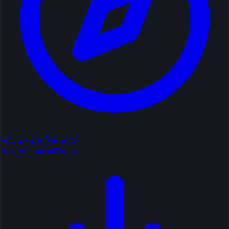
Як доїхати (Google)
Waze
OsmAnd
Apple