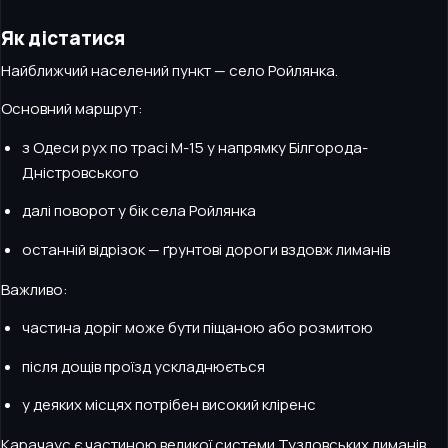
Як дістатися
Найближчий населений пункт — село Ройлянка.
Основний маршрут:
з Одеси рух по трасі М-15 у напрямку Білгорода-
Дністровського
далі поворот у бік села Ройлянка
останній відрізок — ґрунтові дороги вздовж лиманів
Важливо:
частина доріг може бути піщаною або розмитою
після дощів проїзд ускладнюється
у деяких місцях потрібен високий кліренс
Карачаус є частиною великої системи Тузловських лиманів,