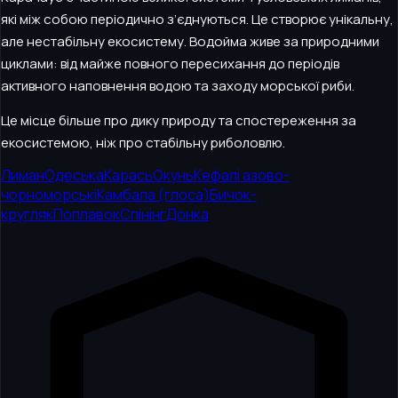
які між собою періодично з’єднуються. Це створює унікальну,
але нестабільну екосистему. Водойма живе за природними
циклами: від майже повного пересихання до періодів
активного наповнення водою та заходу морської риби.
Це місце більше про дику природу та спостереження за
екосистемою, ніж про стабільну риболовлю.
Лиман
Одеська
Карась
Окунь
Кефалі азово-
чорноморські
Камбала (глоса)
Бичок-
кругляк
Поплавок
Спінінг
Донка