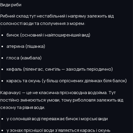
Види риби
Рибний склад тут нестабільний і напряму залежить від
солоності води та сполучення з морем:
бичок (основний і найпоширеніший вид)
атерина (піщанка)
глоса (камбала)
кефаль (піленгас, сингіль — заходить періодично)
карась та окунь (у більш опріснених ділянках біля балок)
Карачаус — це не класична прісноводна водойма. Тут
постійно змінюються умови, тому риболовля залежить від
сезону та рівня води.
у солонішій воді переважає бичок і морські види
у зонах пріснішої води з’являється карась і окунь