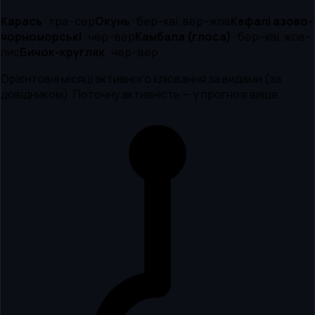
Карась
·
тра–сер
Окунь
·
бер–кві, вер–жов
Кефалі азово-
чорноморські
·
чер–вер
Камбала (глоса)
·
бер–кві, жов–
лис
Бичок-кругляк
·
чер–вер
Орієнтовні місяці активного клювання за видами (за
довідником). Поточну активність — у прогнозі вище.