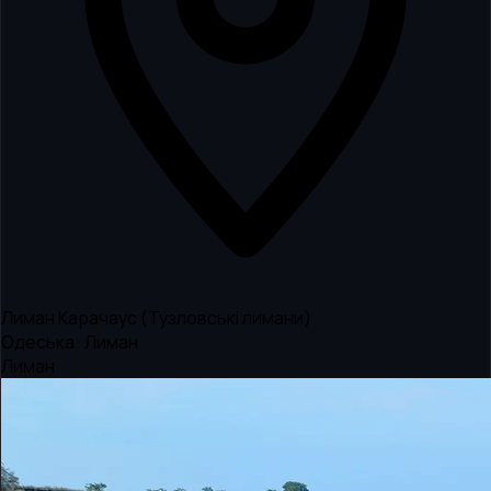
Лиман Карачаус (Тузловські лимани)
Одеська · Лиман
Лиман