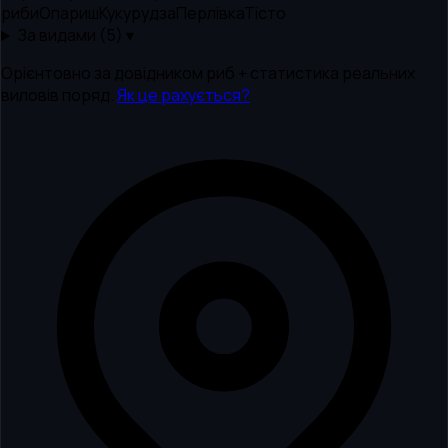
риби
Опариш
Кукурудза
Перлівка
Тісто
За видами (
5
) ▾
Орієнтовно за довідником риб + статистика реальних
виловів поряд.
Як це рахується?