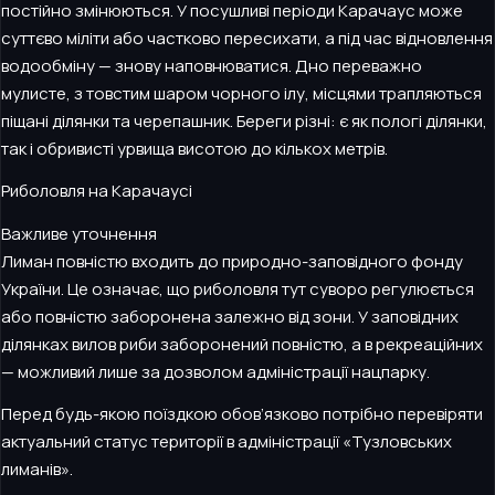
постійно змінюються. У посушливі періоди Карачаус може
суттєво міліти або частково пересихати, а під час відновлення
водообміну — знову наповнюватися. Дно переважно
мулисте, з товстим шаром чорного ілу, місцями трапляються
піщані ділянки та черепашник. Береги різні: є як пологі ділянки,
так і обривисті урвища висотою до кількох метрів.
Риболовля на Карачаусі
Важливе уточнення
Лиман повністю входить до природно-заповідного фонду
України. Це означає, що риболовля тут суворо регулюється
або повністю заборонена залежно від зони. У заповідних
ділянках вилов риби заборонений повністю, а в рекреаційних
— можливий лише за дозволом адміністрації нацпарку.
Перед будь-якою поїздкою обов’язково потрібно перевіряти
актуальний статус території в адміністрації «Тузловських
лиманів».