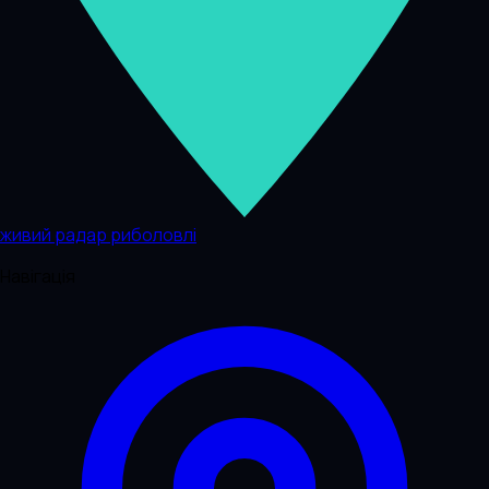
живий радар риболовлі
Навігація