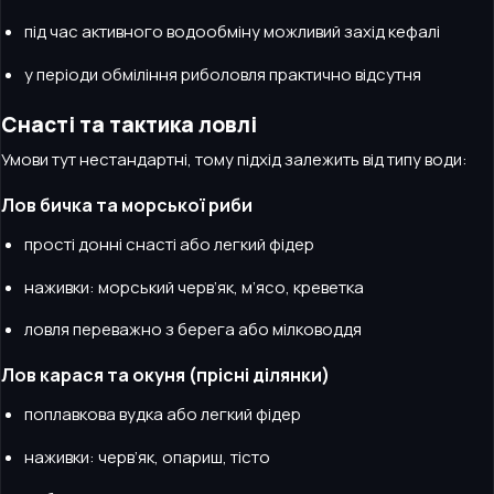
під час активного водообміну можливий захід кефалі
у періоди обміління риболовля практично відсутня
Снасті та тактика ловлі
Умови тут нестандартні, тому підхід залежить від типу води:
Лов бичка та морської риби
прості донні снасті або легкий фідер
наживки: морський черв’як, м’ясо, креветка
ловля переважно з берега або мілководдя
Лов карася та окуня (прісні ділянки)
поплавкова вудка або легкий фідер
наживки: черв’як, опариш, тісто