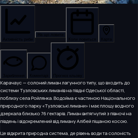
На що ловити
Активність риби
Коли ловиться
Карта
Зариблення
Коментарі
Прогноз кльову
Карачаус — солоний лиман лагунного типу, що входить до
системи Тузловських лиманів на півдні Одеської області,
поблизу села Ройлянка. Водойма є частиною Національного
природного парку «Тузловські лимани» і має площу водного
дзеркала близько 76 гектарів. Лиман витягнутий з півночі на
південь і відокремлений від лиману Алібей піщаною косою.
Це відкрита природна система, де рівень води та солоність