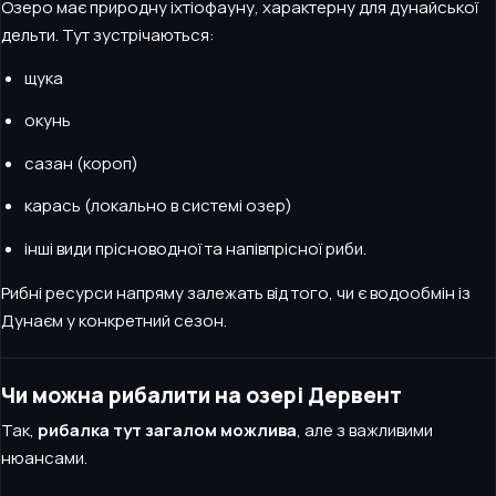
Озеро має природну іхтіофауну, характерну для дунайської
дельти. Тут зустрічаються:
щука
окунь
сазан (короп)
карась (локально в системі озер)
інші види прісноводної та напівпрісної риби.
Рибні ресурси напряму залежать від того, чи є водообмін із
Дунаєм у конкретний сезон.
Чи можна рибалити на озері Дервент
Так,
рибалка тут загалом можлива
, але з важливими
нюансами.