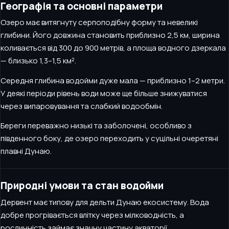
Географія та основні параметри
Озеро має витягнуту серпоподібну форму та невеликі
глибини. Його довжина становить приблизно 2,5 км, ширина
коливається від 300 до 900 метрів, а площа водного дзеркала
— близько 1,3–1,5 км².
Середня глибина водойми дуже мала — приблизно 1–2 метри.
У деякі періоди рівень води може ще більше знижуватися
через випаровування та слабкий водообмін.
Береги переважно низькі та заболочені, особливо з
південного боку, де озеро переходить у суцільні очеретяні
плавні Дунаю.
Природні умови та стан водойми
Дервент має типову для дельти Дунаю екосистему. Вода
добре прогрівається влітку через мілководність, а
рослинність займає значну частину акваторії.