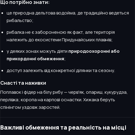
Що потрібно знати:
це природна дельтова водойма, де традиційно ведеться
рибальство;
рибалка не є забороненою як факт, але територія
належить до екосистеми Придунайських плавнів;
у деяких зонах можуть діяти
природоохоронні або
прикордонні обмеження
;
доступ залежить від конкретної ділянки та сезону.
Снасті та наживки
Поплавок і фідер на білу рибу — черв'як, опариш, кукурудза,
перлівка; коропа на карпові оснастки. Хижака беруть
спінінгом уздовж заростей.
Важливі обмеження та реальність на місці