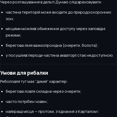
Через розташування в дельті Дунаю слід враховувати:
частина територій може входити до природоохоронних
зон;
місцями можливі обмеження доступу через заповідні
режими;
берегова лінія важкопрохідна (очерети, болота);
у посушливі періоди частина акваторії стає недоступною.
Умови для рибалки
Риболовля тут має “дикий” характер:
берегова ловля складна через очерети;
часто потрібен човен;
найкращі місця — протоки, з’єднання з Карталом і