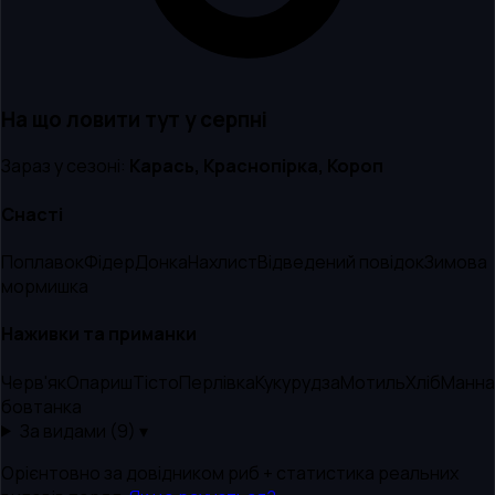
На що ловити тут
у серпні
Зараз у сезоні:
Карась, Краснопірка, Короп
Снасті
Поплавок
Фідер
Донка
Нахлист
Відведений повідок
Зимова
мормишка
Наживки та приманки
Черв'як
Опариш
Тісто
Перлівка
Кукурудза
Мотиль
Хліб
Манна
бовтанка
За видами (
9
) ▾
Орієнтовно за довідником риб + статистика реальних