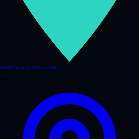
живий радар риболовлі
Навігація