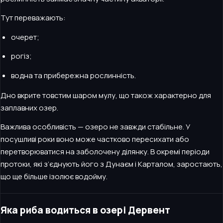
Тут переважають:
очерет;
рогіз;
водна та прибережна рослинність.
Дно вкрите товстим шаром мулу, що також характерно для
заплавних озер.
Важлива особливість — озеро не завжди стабільне. У
посушливі роки воно може частково пересихати або
перетворюватися на заболочену ділянку. В окремі періоди
протоки, які з’єднують його з Дунаєм і Карталом, заростають,
що ще більше ізолює водойму.
Яка риба водиться в озері Дервент