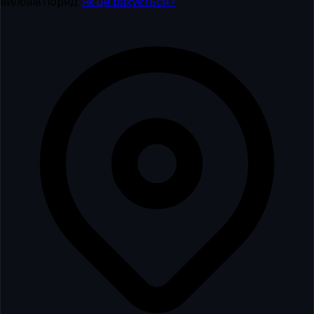
виловів поряд.
Як це рахується?