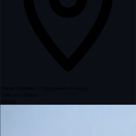
Озеро Дервент (Придунайські озера)
Одеська · Озеро
Озеро