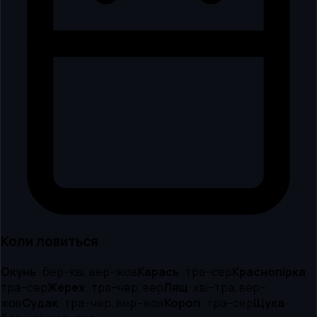
Коли ловиться
Окунь
·
бер–кві, вер–жов
Карась
·
тра–сер
Краснопірка
·
тра–сер
Жерех
·
тра–чер, вер
Лящ
·
кві–тра, вер–
жов
Судак
·
тра–чер, вер–жов
Короп
·
тра–сер
Щука
·