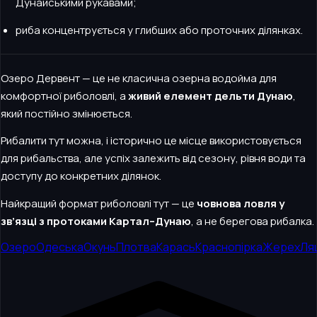
Дунайськими рукавами;
риба концентрується у глибших або проточних ділянках.
Озеро Дервент — це не класична озерна водойма для
комфортної риболовлі, а
живий елемент дельти Дунаю
,
який постійно змінюється.
Рибалити тут можна, і історично це місце використовується
для рибальства, але успіх залежить від сезону, рівня води та
доступу до конкретних ділянок.
Найкращий формат риболовлі тут — це
човнова ловля у
зв’язці з протоками Картал–Дунаю
, а не берегова рибалка.
Озеро
Одеська
Окунь
Плотва
Карась
Краснопірка
Жерех
Ля