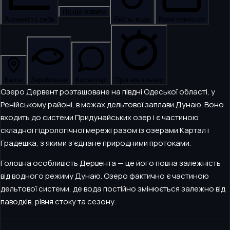
На що ловити
Активність риби
Якість води
Коли ловиться
Карта
Зариблення
Коментарі
Прогноз кльову
Озеро Дервент розташоване на півдні Одеської області, у
Ренійському районі, в межах дельтової заплави Дунаю. Воно
входить до системи Придунайських озер і є частиною
складної гідрологічної мережі разом із озерами Картал і
Градешка, з якими з’єднане природними протоками.
Головна особливість Дервента — це його повна залежність
від водного режиму Дунаю. Озеро фактично є частиною
дельтової системи, де вода постійно змінюється залежно від
паводків, рівня стоку та сезону.