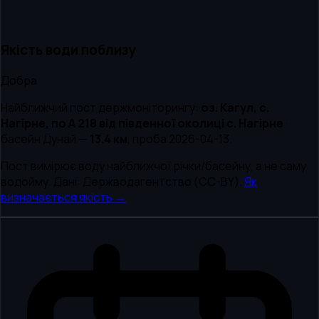
Якість води поблизу
Добра
Найближчий пост держмоніторингу:
оз. Кагул, с.
Нагірне, по А 218 від південної околиці с. Нагірне
·
басейн
Дунай
—
13.4
км
, проба
2026-04-13
.
Пост вимірює воду найближчої річки/басейну, а не саму
водойму. Дані: Держводагентство (CC-BY).
Як
визначається якість →