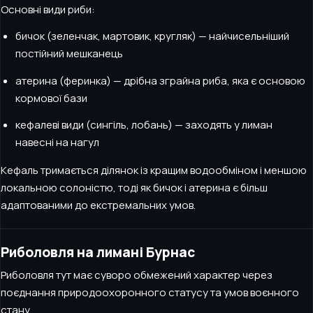
Основні види риби:
бичок (зеленчак, мартовик, кругляк) — найчисельніший
постійний мешканець
атерина (феринка) — дрібна зграйна риба, яка є основою
кормової бази
кефалеві види (сингіль, лобань) — заходять у лиман
навесні на нагул
Кефаль тримається ділянок із кращим водообміном і меншою
локальною солоністю, тоді як бичок і атерина є більш
адаптованими до екстремальних умов.
Риболовля на лимані Бурнас
Риболовля тут має суворо обмежений характер через
поєднання природоохоронного статусу та умов воєнного
стану.