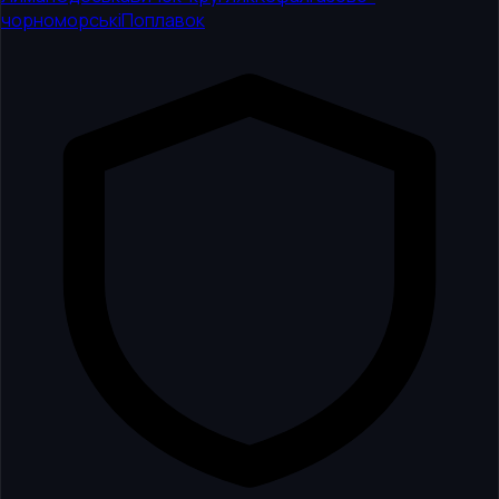
чорноморські
Поплавок