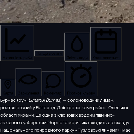
На що ловити
Активність риби
Якість води
Коли ловиться
Карта
Зариблення
Коментарі
Прогноз кльову
Бурнас (рум.
Limanul Burnas
) — солоноводний лиман,
розташований у Білгород-Дністровському районі Одеської
області України. Це одна з ключових водойм північно-
західного узбережжя Чорного моря, яка входить до складу
Національного природного парку «Тузловські лимани» і має