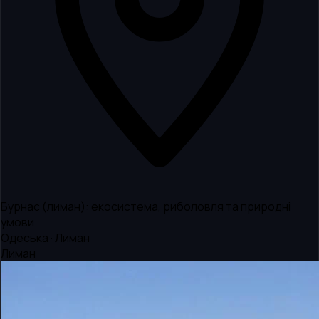
Бурнас (лиман): екосистема, риболовля та природні
умови
Одеська · Лиман
Лиман