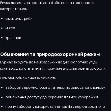
Бичка ловлять на прості донні або поплавцеві снасті з
використанням:
шматочків риби
м’яса
креветки
Обмеження та природоохоронний режим
Бурнас входить до Рамсарських водно-болотних угідь
міжнародного значення, тому має високий рівень охорони.
Основні обмеження включають:
заборону промислового та неконтрольованого вилову
обмеження доступу до окремих ділянок узбережжя
повну заборону використання човнів у період воєнного