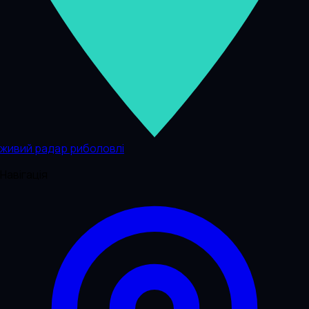
живий радар риболовлі
Навігація