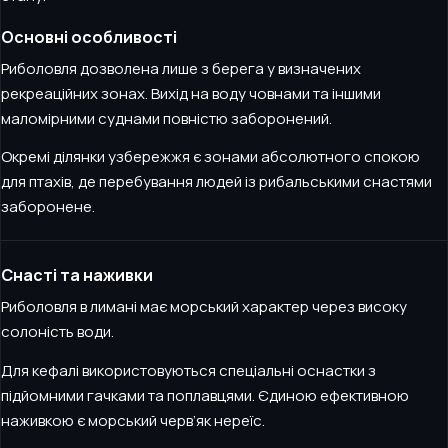
Основні особливості
Риболовля дозволена лише з берега у визначених
рекреаційних зонах. Вихід на воду човнами та іншими
маломірними суднами повністю заборонений.
Окремі ділянки узбережжя є зонами абсолютного спокою
для птахів, де перебування людей із рибальськими снастями
заборонене.
Снасті та наживки
Риболовля в лимані має морський характер через високу
солоність води.
Для кефалі використовуються спеціальні оснастки з
підйомними гачками та поплавцями. Єдиною ефективною
наживкою є морський черв’як нереїс.