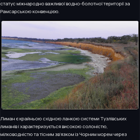
статус міжнародно важливої водно-болотної території за
Рамсарською конвенцією.
Лиман є крайньою східною ланкою системи Тузлівських
лиманів і характеризується високою солоністю,
мілководністю та тісним зв’язком із Чорним морем через