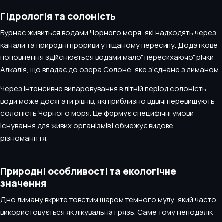
Гідрологія та солоність
Бурнас живиться водами Чорного моря, які надходять через
канали та природні прориви у піщаному пересипу. Додаткове
поповнення здійснюється водами малої пересихаючої річки
Алкалія, що впадає до озера Солоне, яке з’єднане з лиманом.
Через інтенсивне випаровування в літній період солоність
води може досягати рівнів, які приблизно вдвічі перевищують
солоність Чорного моря. Це формує специфічні умови
існування для живих організмів і обмежує видове
різноманіття.
Природні особливості та екологічне
значення
Дно лиману вкрите товстим шаром темного мулу, який часто
використовується як лікувальна грязь. Саме тому неподалік