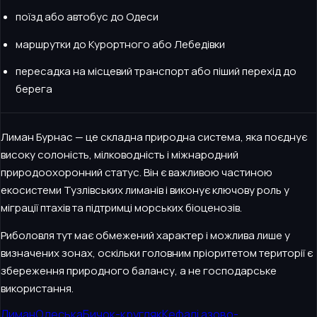
поїзд або автобус до Одеси
маршрутки до Курортного або Лебедівки
пересадка на місцевий транспорт або піший перехід до
берега
Лиман Бурнас — це складна природна система, яка поєднує
високу солоність, мілководність і міжнародний
природоохоронний статус. Він є важливою частиною
екосистеми Тузлівських лиманів і виконує ключову роль у
міграції птахів та підтримці морських біоценозів.
Риболовля тут має обмежений характер і можлива лише у
визначених зонах, оскільки головним пріоритетом території є
збереження природного балансу, а не господарське
використання.
Лиман
Одеська
Бичок-кругляк
Кефалі азово-