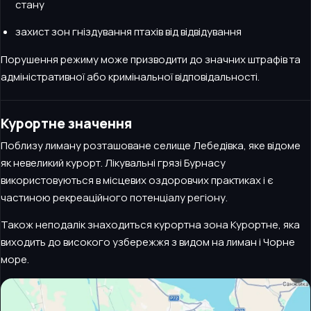
стану
захист зон гніздування птахів від відвідування
Порушення режиму може призводити до значних штрафів та
адміністративної або кримінальної відповідальності.
Курортне значення
Поблизу лиману розташоване селище Лебедівка, яке відоме
як невеликий курорт. Лікувальні грязі Бурнасу
використовуються в місцевих оздоровчих практиках і є
частиною рекреаційного потенціалу регіону.
Також неподалік знаходиться курортна зона Курортне, яка
виходить до високого узбережжя з видом на лиман і Чорне
море.