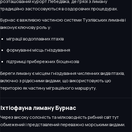
розташований курорт Лебедівка, де грязі з лиману
традиційно застосовуються в оздоровчих процедурах.
Бурнас є важливою частиною системи Тузлівських лиманів і
виконує ключову роль у:
міграції водоплавних птахів
формуванні місць гніздування
підтримці прибережних біоценозів
Береги лиману є місцем гніздування численних видів птахів,
включно з рідкісними видами, що використовують цю
територію як частину міграційного маршруту.
Іхтіофауна лиману Бурнас
Через високу солоність та мілководність рибний світ тут
обмежений і представлений переважно морськими видами.