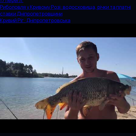
17
перегл.
Риболовля у Кривому Розі: водосховища, річки та платні
ставки Дніпропетровщини
Кривий Ріг · Дніпропетровська