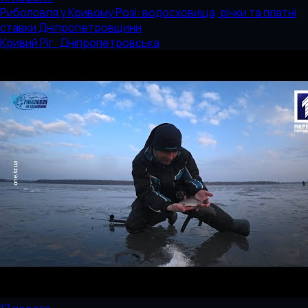
Риболовля у Кривому Розі: водосховища, річки та платні
ставки Дніпропетровщини
Кривий Ріг · Дніпропетровська