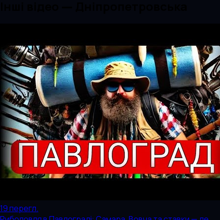
Інші відео — Дніпропетровська
19
перегл.
Риболовля в Павлограді: Самара, Вовча та ставки — де