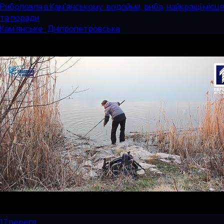
Риболовля в Кам'янському: водойми, риба, найкращі місця
та поради
Кам’янське · Дніпропетровська
17
перегл.