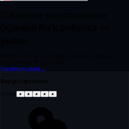
Південне водосховище
(Кривий Ріг): рибалка та
умови
Новопільська сільська громада · Дніпропетровська ·
Водосховище
· 16 переглядів
Перейти до місця →
Відгуки про місце
Оцінка:
★
★
★
★
★