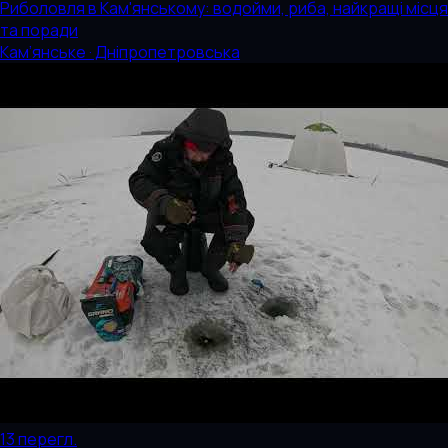
Риболовля в Кам'янському: водойми, риба, найкращі місця
та поради
Кам’янське · Дніпропетровська
13
перегл.