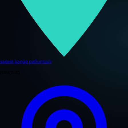
живий радар риболовлі
Навігація