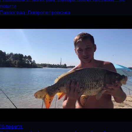
ловити
Павлоград · Дніпропетровська
16
перегл.