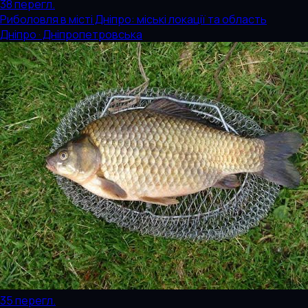
38
перегл.
Риболовля в місті Дніпро: міські локації та область
Дніпро · Дніпропетровська
35
перегл.