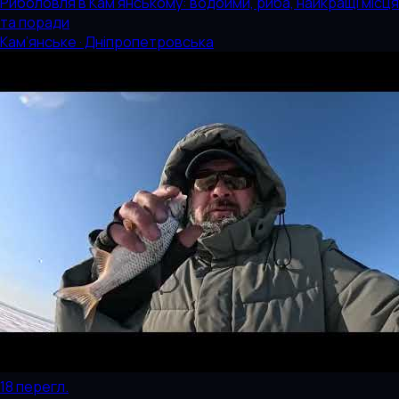
Риболовля в Кам'янському: водойми, риба, найкращі місця
та поради
Кам’янське · Дніпропетровська
18
перегл.