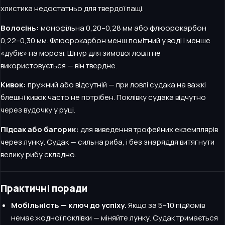
хлистика недостатньо для твердої пащі.
Волосінь:
монофільна 0,20–0,28 мм або флюорокарбон
0,22–0,30 мм. Флюорокарбон менш помітний у воді і менше
«дубіє» на морозі. Шнур для зимової ловлі не
використовується — він твердне.
Кивок:
пружний або відсутній — при ловлі судака на важкі
блешні кивок часто не потрібен. Поклівку судака відчутно
через вудочку у руці.
Підсак або багорик:
для виведення трофейних екземплярів
через лунку. Судак — сильна риба, і без знаряддя витягнути
велику рибу складно.
Практичні поради
Мобільність — ключ до успіху.
Якщо за 5–10 підйомів
немає жодної поклівки — міняйте лунку. Судак тримається