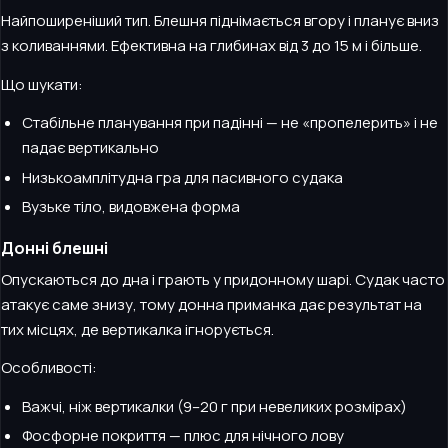
Найпоширеніший тип. Блешня піднімається вгору і планує вниз
з коливаннями. Ефективна на глибинах від 3 до 15 м і більше.
Що шукати:
Стабільне планування при падінні — не «пропелерить» і не
падає вертикально
Низькоамплітудна гра для пасивного судака
Вузьке тіло, видовжена форма
Донні блешні
Опускаються до дна і грають у придонному шарі. Судак часто
атакує саме знизу, тому донна приманка дає результат на
тих місцях, де вертикалка ігнорується.
Особливості:
Важчі, ніж вертикалки (9–20 г при невеликих розмірах)
Фосфорне покриття — плюс для нічного лову