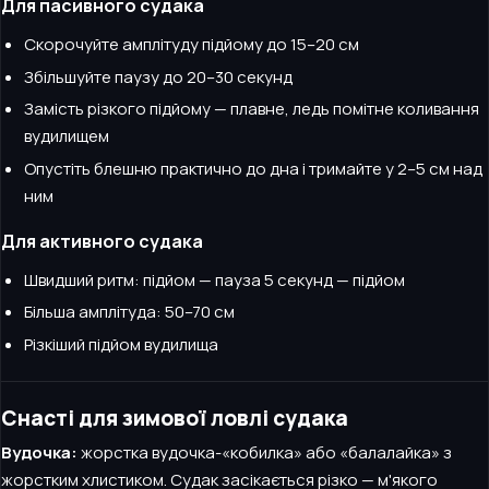
Для пасивного судака
Скорочуйте амплітуду підйому до 15–20 см
Збільшуйте паузу до 20–30 секунд
Замість різкого підйому — плавне, ледь помітне коливання
вудилищем
Опустіть блешню практично до дна і тримайте у 2–5 см над
ним
Для активного судака
Швидший ритм: підйом — пауза 5 секунд — підйом
Більша амплітуда: 50–70 см
Різкіший підйом вудилища
Снасті для зимової ловлі судака
Вудочка:
жорстка вудочка-«кобилка» або «балалайка» з
жорстким хлистиком. Судак засікається різко — м'якого