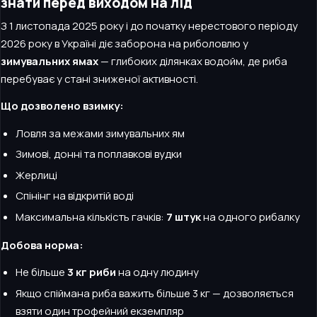
знати перед виходом на лід
З 1 листопада 2025 року і до початку нерестового періоду
2026 року в Україні діє заборона на риболовлю у
зимувальних ямах
— глибоких ділянках водойм, де риба
перебуває у стані зниженої активності.
Що дозволено взимку:
Ловля за межами зимувальних ям
Зимові, донні та поплавкові вудки
Жерлиці
Спінінг на відкритій воді
Максимальна кількість гачків:
7 штук
на одного рибалку
Добова норма:
Не більше
3 кг риби
на одну людину
Якщо спіймана риба важить більше 3 кг — дозволяється
взяти один трофейний екземпляр