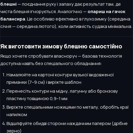
блешні
— поєднання руху і запаху дає результат там, де
чиста блешня ігнорується. Аналогічно —
опариш на гачок
балансира
. Це особливо ефективно в глухозимку (середина
січня — середина лютого), коли активність судака мінімальна.
Як виготовити зимову блешню самостійно
Якщо хочете спробувати власноруч — базова технологія
доступна навіть без спеціального обладнання:
Намалюйте на картоні контури вузької видовженої
приманки (7–9 см) і виріжте шаблон
Перенесіть контури на мідну, латунну або бронзову
пластину товщиною 0,9–1 мм
Виріжте спеціальними ножицями по металу, обробіть краї
напилком
Відшліфуйте обидві сторони наждачним папером (дрібне
зерно)