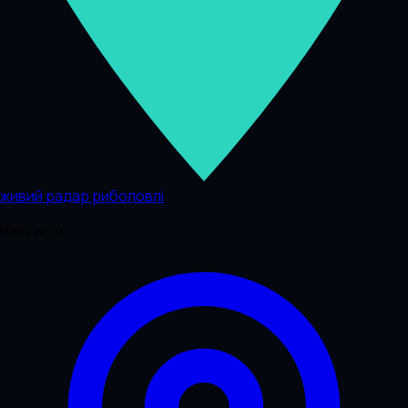
живий радар риболовлі
Навігація