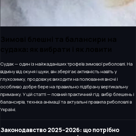
Зимові блешні та балансири на
судака: як вибрати і як ловити
Судак — один із найжаданіших трофеїв зимової риболовлі. На
відміну від окуня і щуки, він зберігає активність навіть у
глухозимку, продовжує виходити на полювання вночі і
особливо добре бере на правильно підібрану вертикальну
приманку. У цій статті — повний практичний гід: вибір блешень і
балансирів, техніка анімації та актуальні правила риболовлі в
Україні.
Законодавство 2025–2026: що потрібно