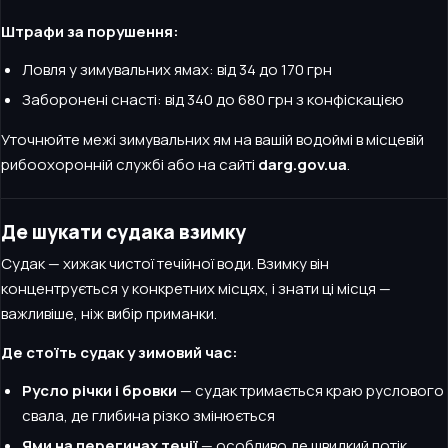
Штрафи за порушення:
Ловля у зимувальних ямах: від 34 до 170 грн
Заборонені снасті: від 340 до 680 грн з конфіскацією
Уточнюйте межі зимувальних ям на вашій водоймі в місцевій
рибоохоронній службі або на сайті
darg.gov.ua
.
Де шукати судака взимку
Судак — хижак чистої течійної води. Взимку він
концентрується у конкретних місцях, і знати ці місця —
важливіше, ніж вибір приманки.
Де стоїть судак у зимовий час:
Русло річки і бровки
— судак тримається краю руслового
свала, де глибина різко змінюється
Ями на перегинах течії
— особливо де швидкий потік