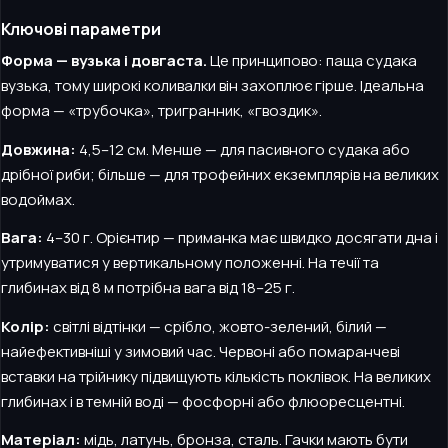
Ключові параметри
Форма — вузька і довгаста.
Це принципово: паща судака
вузька, тому широкі коливалки він захоплює гірше. Ідеальна
форма — «трубочка», тригранник, «гвоздик».
Довжина:
4,5–12 см. Менше — для пасивного судака або
дрібної риби; більше — для трофейних екземплярів на великих
водоймах.
Вага:
4–30 г. Орієнтир — приманка має швидко досягати дна і
утримуватися у вертикальному положенні. На течії та
глибинах від 8 м потрібна вага від 18–25 г.
Колір:
світлі відтінки — срібло, жовто-зелений, білий —
найефективніші у зимовий час. Червоні або помаранчеві
вставки на трійнику підвищують кількість поклівок. На великих
глибинах і в темній воді — фосфорні або флюоресцентні.
Матеріал:
мідь, латунь, бронза, сталь. Гачки мають бути