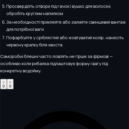
Просвердліть отвори під гачок і вушко для волосіні,
обробіть круглим напилком
За необхідності приклейте або залийте свинцевий вантаж
для потрібної ваги
Пофарбуйте у сріблястий або жовтуватий колір, нанесіть
червону крапку біля хвоста
Саморобні блешні часто ловлять не гірше за фірмові —
особливо коли рибалка підлаштовує форму і вагу під
конкретну водойму.
0
0