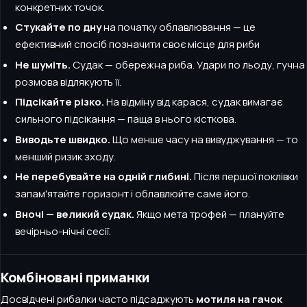
конкретних точок.
Стукайте по дну
на початку облавлювання — це
ефективний спосіб позначити своє місце для риби
Не шуміть.
Судак — обережна риба. Удари по льоду, гучна
розмова відлякують її.
Підсікайте різко.
На відміну від карася, судак вимагає
сильного підсікання — паща в нього кісткова.
Виводьте швидко.
Що менше часу на вивуджування — то
менший ризик зходу.
Не перебувайте на одній глибині.
Після першої поклівки
запам'ятайте горизонт і облавлюйте саме його.
Вночі — великий судак.
Якщо мета трофей — плануйте
вечірньо-нічні сесії.
Комбіновані приманки
Досвідчені рибалки часто підсаджують
мотиля на гачок