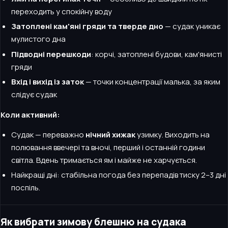
переходить у спокійну воду
Затоплені кам'яні гряди та тверде дно
— судак уникає
мулистого дна
Підводні перешкоди
: корчі, затоплені будови, кам'янисті
гряди
Вхід і вихід із заток
— точки концентрації малька, за яким
слідує судак
Коли активний:
Судак — переважно
нічний хижак
узимку. Виходить на
полювання ввечері та вночі, перший і останній години
світла. Вдень тримається ям і майже не харчується.
Найкращі дні: стабільна погода без перепадів тиску 2–3 дні
поспіль.
Як вибрати зимову блешню на судака