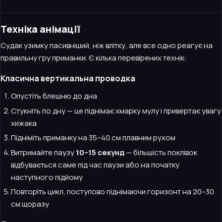
Техніка анімації
Судак узимку пасивніший, ніж влітку, але все одно реагує на
правильну гру приманки. Є кілька перевірених технік:
Класична вертикальна проводка
Опустіть блешню до дна
Стукніть по дну — це піднімає хмарку мулу і привертає увагу
хижака
Підніміть приманку на 35–40 см плавним рухом
Витримайте паузу
10–15 секунд
— більшість поклівок
відбувається саме під час паузи або на початку
наступного підйому
Повторіть цикл, поступово піднімаючи горизонт на 20–30
см щоразу