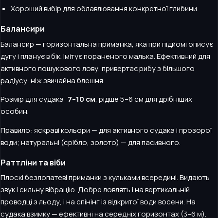
Хороший вибір для облавлювання конкретної глибини
Балансири
Балансир — горизонтальна приманка, яка при підйомі описує
дугу і планує в бік. Імітує пораненого малька. Ефективний для
активного пошукового лову, привертає рибу з більшого
радіусу, ніж звичайна блешня.
Розмір для судака:
7–10 см
, рідше 5–6 см для дрібніших
особин.
Правило: яскраві кольори — для активного судака і прозорої
води; натуральні (срібло, золото) — для пасивного.
Раттліни та віби
Плоскі безлопатеві приманки з кульками всередині. Видають
звук і сильну вібрацію. Добре ловлять і на вертикальній
проводці з льоду, і на спінінг із відкритої води восени. На
судака взимку — ефективні на середніх горизонтах (3–6 м).