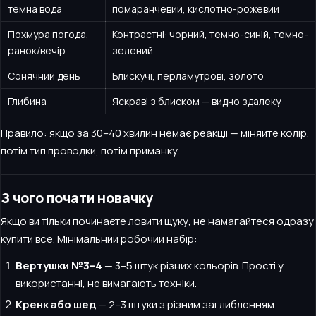
темна вода
помаранчевий, кислотно-рожевий
Похмура погода,
Контрастні: чорний, темно-синій, темно-
ранок/вечір
зелений
Сонячний день
Блискучі, перламутрові, золото
Глибина
Яскраві з блиском — видно здалеку
Правило: якщо за 30–40 хвилин немає реакції — міняйте колір,
потім тип проводки, потім приманку.
З чого почати новачку
Якщо ви тільки починаєте ловити щуку, не намагайтеся одразу
купити все. Мінімальний робочий набір:
Вертушки №3–4
— 3–5 штук різних кольорів. Прості у
використанні, не вимагають техніки.
Кренк або шед
— 2–3 штуки з різним заглибленням.