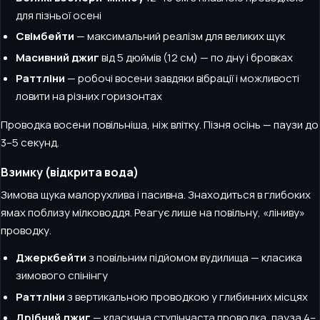
для пізньої осені
Свімбейти
— максимальний реалізм для великих щук
Масивний джиг
від 5 дюймів (12 см) — по дну і бровках
Раттліни
— робочі восени завдяки вібрації і можливості
ловити на різних горизонтах
Проводка восени повільніша, ніж влітку. Пізня осінь — паузи до
3–5 секунд.
Взимку (відкрита вода)
Зимова щука малорухлива і пасивна. Знаходиться в глибоких
ямах поблизу мілководдя. Реагує лише на повільну, «ліниву»
проводку.
Джеркбейти
з повільним підйомом вудилища — класика
зимового спінінгу
Раттліни
з вертикальною проводкою у глибинних місцях
Дрібний джиг
— класична ступінчаста проводка, пауза 4–