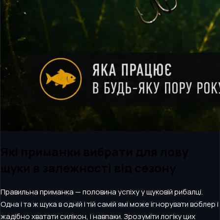
Які приманки вибрати для лову
щуки в залежності від сезону
Правильна приманка — половина успіху у щуковій рибалці.
Одна і та ж щука в одній і тій самій ямі може ігнорувати воблер і
жадібно хватати силікон, і навпаки. Зрозуміти логіку цих