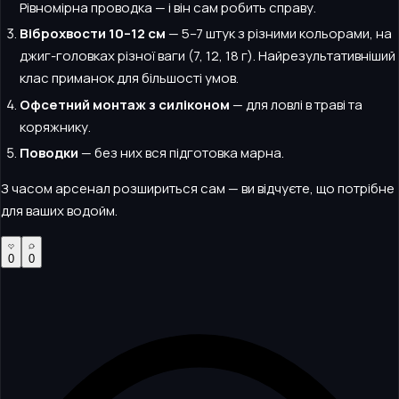
Рівномірна проводка — і він сам робить справу.
Віброхвости 10–12 см
— 5–7 штук з різними кольорами, на
джиг-головках різної ваги (7, 12, 18 г). Найрезультативніший
клас приманок для більшості умов.
Офсетний монтаж з силіконом
— для ловлі в траві та
коряжнику.
Поводки
— без них вся підготовка марна.
З часом арсенал розшириться сам — ви відчуєте, що потрібне
для ваших водойм.
0
0