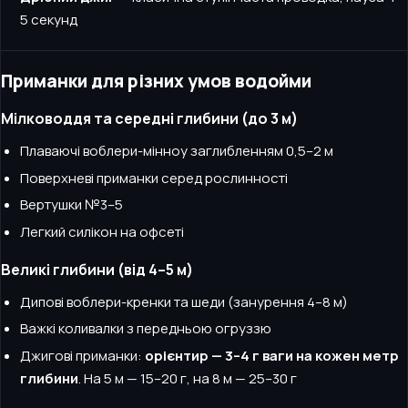
5 секунд
Приманки для різних умов водойми
Мілководдя та середні глибини (до 3 м)
Плаваючі воблери-мінноу заглибленням 0,5–2 м
Поверхневі приманки серед рослинності
Вертушки №3–5
Легкий силікон на офсеті
Великі глибини (від 4–5 м)
Дипові воблери-кренки та шеди (занурення 4–8 м)
Важкі коливалки з передньою огруззю
Джигові приманки:
орієнтир — 3–4 г ваги на кожен метр
глибини
. На 5 м — 15–20 г, на 8 м — 25–30 г