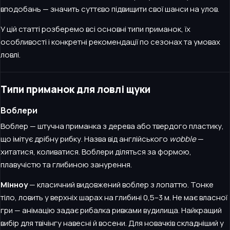
вподобань — значить суттєво підвищити свої шанси на улов.
У цій статті розберемо всі основні типи приманок, їх
особливості і конкретні рекомендації по сезонах та умовах
ловлі.
Типи приманок для ловлі щуки
Воблери
Воблер — штучна приманка з дерева або твердого пластику,
що імітує дрібну рибку. Назва від англійського
wobble
—
хитатися, коливатися. Воблери діляться за формою,
плавучістю та глибиною занурення.
Мінноу
— класичний видовжений воблер з лопаттю. Тонке
тіло, ловить у верхніх шарах на глибині 0,5–3 м. Не має власної
гри — анімацію задає рибалка ривками вудилища. Найкращий
вибір для твічінгу навесні й восени. Для новачків складніший у