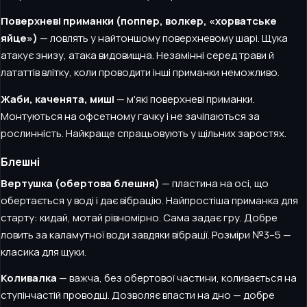
Поверхневі приманки (поппер, волкер, «хорватське
яйце»)
— ловлять у найтоншому поверхневому шарі. Щука
атакує знизу, атака видовищна. Незамінні серед трави й
лататтів влітку, коли проводити інші приманки неможливо.
Жаби, каченята, миші
— м'які поверхневі приманки.
Монтуються на офсетному гачку і не зачіпаються за
рослинність. Найкраще спрацьовують у щільних заростях.
Блешні
Вертушка (обертова блешня)
— пластина на осі, що
обертається у воді і дає вібрацію. Найпростіша приманка для
старту: кидай, мотай рівномірно. Сама задає гру. Добре
ловить за каламутної води завдяки вібрації. Розміри №3–5 —
класика для щуки.
Коливалка
— важча, без обертової частини, коливається на
ступінчастій проводці. Дозволяє впасти на дно — добре