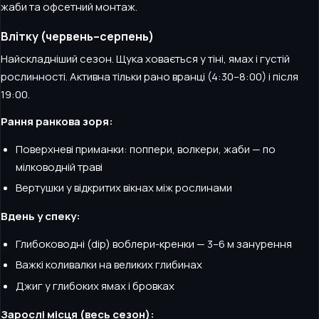
жаби та офсетний монтаж.
Влітку (червень–серпень)
Найскладніший сезон. Щука ховається у тіні, ямах і густій
рослинності. Активна тільки рано вранці (4:30–8:00) і після
19:00.
Рання ранкова зоря:
Поверхневі приманки: поппери, волкери, жаби — по
мілководній траві
Вертушки у відкритих вікнах між рослинами
Вдень у спеку:
Глибоководні (dip) воблери-кренки — 3–6 м занурення
Важкі коливалки на великих глибинах
Джиг у глибоких ямах і бровках
Зарослі місця (весь сезон):