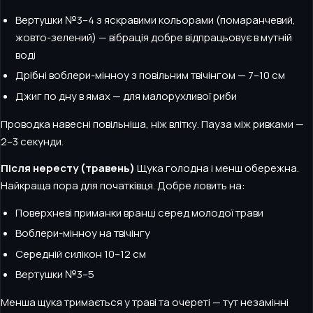
Вертушки №3–4 з яскравими кольорами (помаранчевий,
жовто-зелений) — вібрація добре відпрацьовує в мутній
воді
Дрібні воблери-мінноу з повільним твічінгом — 7–10 см
Джиг по дну в ямах — для малорухливої риби
Проводка навесні повільніша, ніж влітку. Пауза між ривками —
2–3 секунди.
Після нересту (травень)
Щука голодна і менш обережна.
Найкраща пора для початківця. Добре ловить на:
Поверхневі приманки вранці серед молодої трави
Воблери-мінноу на твічінгу
Середній силікон 10–12 см
Вертушки №3–5
Менша щука тримається у траві та очереті — тут незамінні