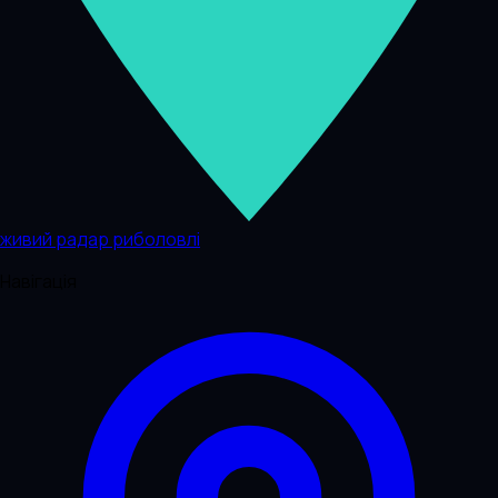
живий радар риболовлі
Навігація