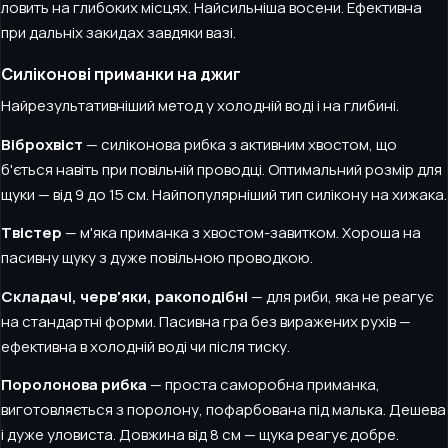
ловить на глибоких місцях. Найсильніша восени. Ефективна
при дальніх закидах завдяки вазі.
Силіконові приманки на джиг
Найрезультативніший метод у холодній воді і на глибині.
Віброхвіст
— силіконова рибка з активним хвостом, що
б'ється навіть при повільній проводці. Оптимальний розмір для
щуки — від 9 до 15 см. Найпопулярніший тип силікону на хижака.
Твістер
— м'яка приманка з хвостом-завитком. Хороша на
пасивну щуку з дуже повільною проводкою.
Складачі, черв'яки, ракоподібні
— для риби, яка не реагує
на стандартні форми. Пасивна гра без виражених рухів —
ефективна в холодній воді чи після тиску.
Поролонова рибка
— проста саморобна приманка,
виготовляється з поролону, пофарбована під малька. Дешева
і дуже уловиста. Довжина від 8 см — щука реагує добре.