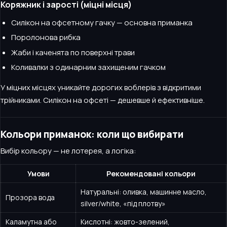
Коряжник і зарості (міцні місця)
Силікон на офсетному гачку — основна приманка
Поролонова рибка
Жаби і каченята по поверхні трави
Коливалки з одинарним захищеним гачком
У міцних місцях уникайте дорогих воблерів з відкритими
трійниками. Силікон на офсеті — дешевше й ефективніше.
Кольори приманок: коли що вибирати
Вибір кольору — не лотерея, а логіка:
Умови
Рекомендовані кольори
Натуральні: оливка, машинне масло,
Прозора вода
silver/white, «під плотву»
Каламутна або
Кислотні: жовто-зелений,