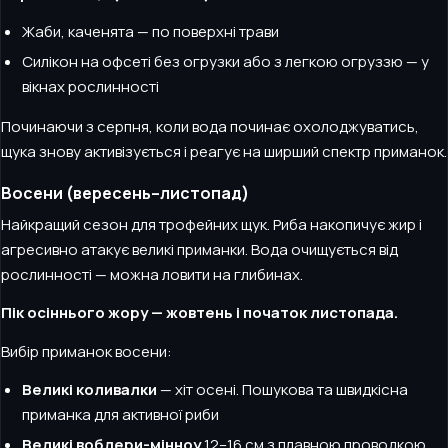
Жаби, каченята — по поверхні трави
Силікон на офсеті без огрузки або з легкою огруззю — у
вікнах рослинності
Починаючи з серпня, коли вода починає охолоджуватись,
щука знову активізується і реагує на ширший спектр приманок.
Восени (вересень–листопад)
Найкращий сезон для трофейних щук. Риба накопичує жир і
агресивно атакує великі приманки. Вода очищується від
рослинності — можна ловити на глибинах.
Пік осіннього жору — жовтень і початок листопада.
Вибір приманок восени:
Великі коливалки
— хіт осені. Пошукова та швидкісна
приманка для активної риби
Великі воблери-мінноу
12–16 см з плавною проводкою