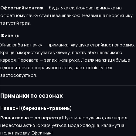
Офсетний монтаж
— будь-яка силіконова приманка на
офсетному гачку стає незачіпайкою. Незамінна в коряжнику
та густій траві.
Живець
Жива риба на гачку — приманка, яку щука сприймає природно.
Краще використовувати уклейку, плотву або невеликого
карася. Перевага — запах і живі рухи. Ловля на живця більше
відноситься до жерличного лову, але в спінінгу теж
застосовується.
Приманки по сезонах
Навесні (березень–травень)
Рання весна — до нересту
Щука малорухлива, але перед
нерестом активно харчується. Вода холодна, каламутна
після паводку. Ефективні: