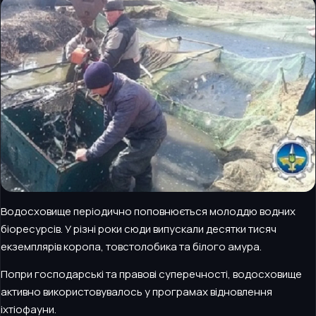
Водосховище періодично поповнюється молоддю водних
біоресурсів. У різні роки сюди випускали десятки тисяч
екземплярів коропа, товстолобика та білого амура.
Попри господарські та правові суперечності, водосховище
активно використовувалось у програмах відновлення
іхтіофауни.