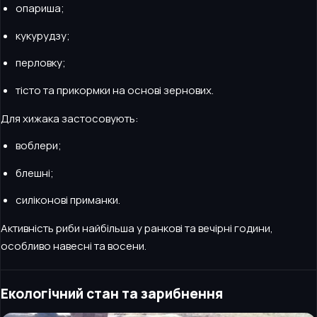
опариша;
кукурудзу;
перловку;
тісто та прикормки на основі зернових.
Для хижака застосовують:
воблери;
блешні;
силіконові приманки.
Активність риби найбільша у ранкові та вечірні години,
особливо навесні та восени.
Екологічний стан та зарибнення