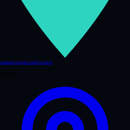
живий радар риболовлі
Навігація