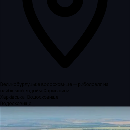
Великобурлуцьке водосховище — риболовля на
найбільшій водоймі Харківщини
Харківська · Водосховище
Водосховище