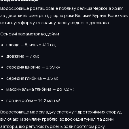
Водосховище розташоване поблизу селища Червона Хвиля,
за десятки кілометрів від гирла річки Великий Бурлук. Воно має
витягнуту форму та значну площу водного дзеркала.
Основні параметри водойми:
площа — близько 410 га;
довжина — 7 км;
середня ширина — 0,59 км;
середня глибина — 3,5 м;
максимальна глибина — до 7,2 м;
повний об’єм — 14,2 млн м³.
Водосховище має складну систему гідротехнічних споруд,
включаючи земляну греблю, водоскидні тунелі та донні
затвори, що регулюють рівень води протягом року.