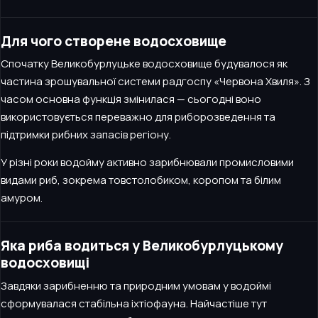
Для чого створене водосховище
Спочатку Великобурлуцьке водосховище будувалося як
частина зрошувальної системи радгоспу «Червона Хвиля». З
часом основна функція змінилася — сьогодні воно
використовується переважно для риборозведення та
підтримки рибних запасів регіону.
У різні роки водойму активно зарибнювали промисловими
видами риб, зокрема товстолобиком, коропом та білим
амуром.
Яка риба водиться у Великобурлуцькому
водосховищі
Завдяки зарибненню та природним умовам у водоймі
сформувалася стабільна іхтіофауна. Найчастіше тут