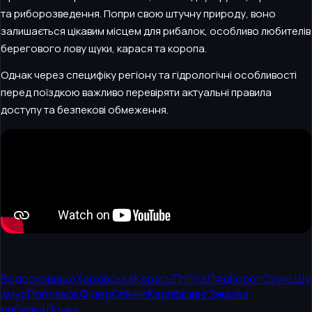
та риборозведення. Попри свою штучну природу, воно
залишається цікавим місцем для рибалок, особливо любителів
берегового лову щуки, карася та коропа.
Однак через специфіку регіону та гідрологічні особливості
перед поїздкою важливо перевіряти актуальні правила
доступу та безпекові обмеження.
Водосховище
Харківська
Карась
Плітка
Лящ
Короп
Окунь
Щу
амур
Поплавок
Фідер
Спінінг
Карпфішинг
Зимова
рибалка
Донка