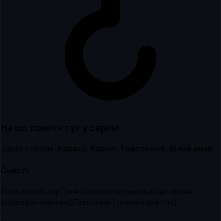
На що ловити тут
у серпні
Зараз у сезоні:
Карась, Короп, Товстолоб, Білий амур
Снасті
Поплавок
Фідер
Донка
Зимова мормишка
Карпфішинг
(коропові монтажі)
Поплавок (технопланктон)