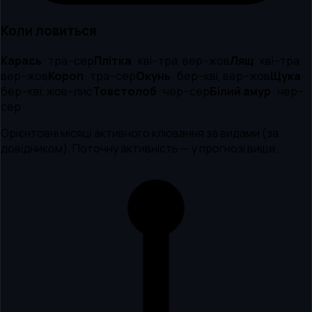
Коли ловиться
Карась
·
тра–сер
Плітка
·
кві–тра, вер–жов
Лящ
·
кві–тра,
вер–жов
Короп
·
тра–сер
Окунь
·
бер–кві, вер–жов
Щука
·
бер–кві, жов–лис
Товстолоб
·
чер–сер
Білий амур
·
чер–
сер
Орієнтовні місяці активного клювання за видами (за
довідником). Поточну активність — у прогнозі вище.