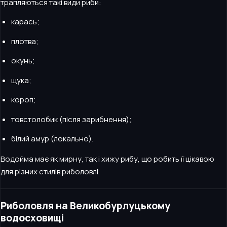
трапляються такі види риби:
карась;
плотва;
окунь;
щука;
короп;
товстолобик (після зарибнення);
білий амур (локально).
Водойма має як мирну, так і хижу рибу, що робить її цікавою
для різних стилів риболовлі.
Риболовля на Великобурлуцькому
водосховищі