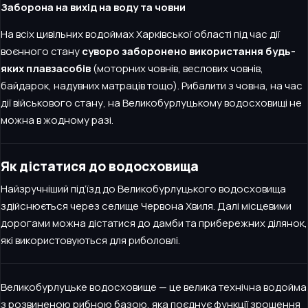
Заборона на вихід на воду та човни
На всіх цивільних водоймах Харківської області під час дії
воєнного стану
суворо заборонено використання будь-
яких плавзасобів
(моторних човнів, веслових човнів,
байдарок, надувних матраців тощо). Рибалити з човна, на час
дії військового стану, на Великобурлуцькому водосховищі не
можна в жодному разі.
Як дістатися до водосховища
Найзручніший під’їзд до Великобурлуцького водосховища
здійснюється через селище Червона Хвиля. Далі місцевими
дорогами можна дістатися до дамби та прибережних ділянок,
які використовуються для риболовлі.
Великобурлуцьке водосховище — це велика технічна водойма
з розвиненою рибною базою, яка поєднує функції зрошення