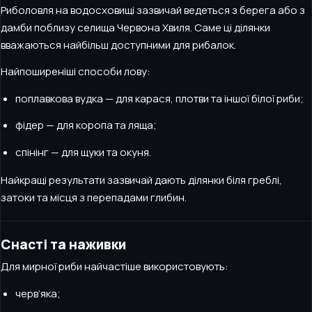
Риболовля на водосховищі зазвичай ведеться з берега або з
дамби поблизу селища Червона Хвиля. Саме ці ділянки
вважаються найбільш доступними для рибалок.
Найпоширеніші способи лову:
поплавкова вудка — для карася, плотви та іншої білої риби;
фідер — для коропа та ляща;
спінінг — для щуки та окуня.
Найкращі результати зазвичай дають ділянки біля греблі,
затоки та місця з перепадами глибин.
Снасті та наживки
Для мирної риби найчастіше використовують:
черв’яка;