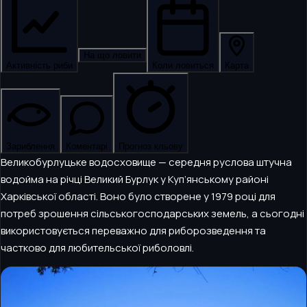
На що ловити
Активність риби
Коли ловиться
Карта
Зариблення
Коментарі
Прогноз кльову
Великобурлуцьке водосховище — середня руслова штучна
водойма на річці Великий Бурлук у Куп’янському районі
Харківської області. Воно було створене у 1979 році для
потреб зрошення сільськогосподарських земель, а сьогодні
використовується переважно для риборозведення та
частково для любительської риболовлі.