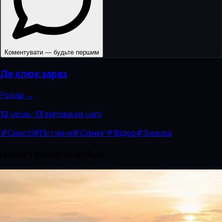
Коментувати — будьте першим
Де клює зараз
Радар →
12
місць
·
13
виловів
на мапі
#
Снасті
#
Питання
#
Спінінг
#
Фідер
#
Зимова
Найактивніші водойми