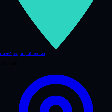
живий радар риболовлі
Навігація