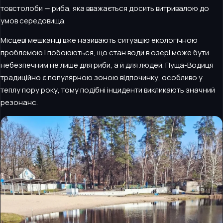
товстолоби — риба, яка вважається досить витривалою до
умов середовища.
Місцеві мешканці вже називають ситуацію екологічною
проблемою і побоюються, що стан води в озері може бути
небезпечним не лише для риби, а й для людей. Пуща-Водиця
традиційно є популярною зоною відпочинку, особливо у
теплу пору року, тому подібні інциденти викликають значний
резонанс.