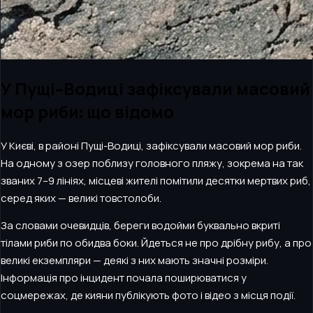
У Пущі-Водиці зафіксували масовий
мор риби: що відомо
У Києві, в районі Пущі-Водиці, зафіксували масовий мор риби.
На одному з озер поблизу головного пляжу, зокрема на так
званих 7–9 лініях, місцеві жителі помітили десятки мертвих риб,
серед яких — великі товстолоби.
За словами очевидців, береги водойми буквально вкриті
тілами риби по обидва боки. Йдеться не про дрібну рибу, а про
великі екземпляри — деякі з них мають значні розміри.
Інформація про інцидент почала поширюватися у
соцмережах, де кияни публікують фото і відео з місця події.