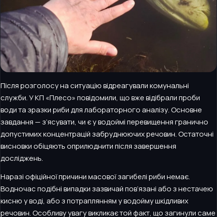
Після розголосу на ситуацію відреагували комунальні
служби. У КП «Плесо» повідомили, що вже відібрали проби
води та зразки риби для лабораторного аналізу. Основне
завдання — з’ясувати, чи є у водоймі перевищення гранично
допустимих концентрацій забруднюючих речовин. Остаточні
висновки обіцяють оприлюднити після завершення
досліджень.
Наразі офіційної причини масової загибелі риби немає.
Водночас подібні випадки зазвичай пов’язані або з нестачею
кисню у воді, або з потраплянням у водойму шкідливих
речовин. Особливу увагу викликає той факт, що загинули саме