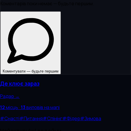
Коментарів поки немає — будьте першим.
Коментувати — будьте першим
Де клює зараз
Радар →
12
місць
·
13
виловів
на мапі
#
Снасті
#
Питання
#
Спінінг
#
Фідер
#
Зимова