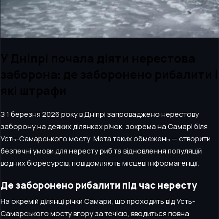
У Дніпрі почала діяти нерестова
заборона: де заборонено рибалити і
які штрафи
З 1 березня 2026 року в Дніпрі запроваджено нерестову
заборону на деяких ділянках річок, зокрема на Самарі біля
Усть-Самарського мосту. Мета таких обмежень — створити
безпечні умови для нересту риб та відновлення популяцій
водних біоресурсів, повідомляють місцеві інформагенції.
Де заборонено рибалити під час нересту
На окремій ділянці річки Самари, що проходить від Усть-
Самарського мосту вгору за течією, вводиться повна