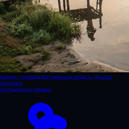
Кримок — рибалка Житомирська область: де клює
насправді
Житомирська · Хомівка