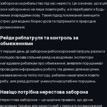
заборона на рибальство під час нересту. Це означає, що в цій
зоні заборонено не лише ловити рибу, а й перебувати з будь-
якими знаряддями лову. Такий підхід покликаний зменшити
стрес для водних біоресурсів та підтримати їх природне
розмноження.
Рейди рибпатруля та контроль за
обмеженнями
У перший день дії заборони рибоохоронний патруль разом із
поліцією провів спільний рейд на водоймах. Інспектори
нагадували рибалкам про обмеження, виявляли порушників і
проводили інформаційну роботу. На деяких ділянках річки,
незважаючи на теплу погоду, рибалки намагалися ловити
рибу, але рейд допоміг уникнути масштабних порушень.
Навіщо потрібна нерестова заборона
Нерестова заборона — це щорічне правило, що діє на
водоймах України для захисту риб у період їх розмноження.