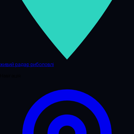
живий радар риболовлі
Навігація