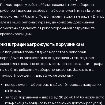
Під час нересту риби найбільш вразливі, тому заборона
риболовлі допомагає зберегти біорізноманіття та підтримати
екосистемний баланс. Подібні правила діють не лише у Дніпрі,
але й в інших регіонах України, де контроль дотримання
обмежень здійснюється рибоохоронними патрулями та
правоохоронцями.
Які штрафи загрожують порушникам
За порушення правил під час нерестової заборони
передбачена адміністративна відповідальність згідно із
законодавством. Інспектори мають право накладати штрафи
на осіб, які рибалять у заборонених зонах. Залежно від
тяжкості порушення, штраф може включати:
попередження або штраф від 2 до 10 неоподатковуваних
мінімумів;
за грубі порушення — штраф від 20 до 40 НМ (із можливістю
конфіскації знарядь лову та незаконно добутих ресурсів);