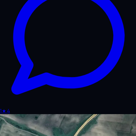
1
★
4