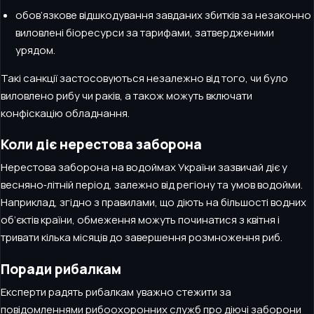
обов’язкове відшкодування завданих збитків за незаконно
виловлені біоресурси за тарифами, затвердженими
урядом.
Такі санкції застосовуються незалежно від того, чи було
виловлено рибу чи раків, а також можуть включати
конфіскацію обладнання.
Коли діє нерестова заборона
Нерестова заборона на водоймах України зазвичай діє у
весняно‑літній період, залежно від регіону та умов водойми.
Наприклад, згідно з правилами, що діють на більшості водних
об’єктів країни, обмеження можуть починатися з квітня і
тривати кілька місяців до завершення розмноження риб.
Поради рибалкам
Експерти радять рибалкам уважно стежити за
повідомленнями рибоохоронних служб про діючі заборони