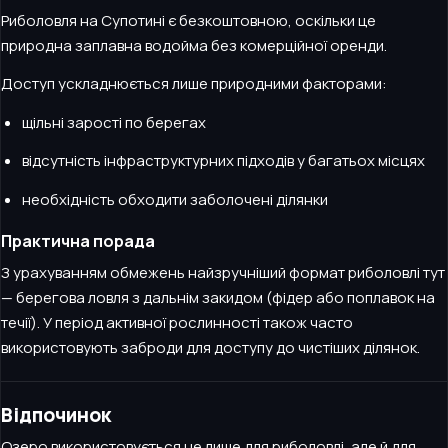
Риболовля на Супотині є безкоштовною, оскільки це
природна заплавна водойма без комерційної оренди.
Доступ ускладнюється лише природними факторами:
щільні зарості по берегах
відсутність інфраструктурних підходів у багатьох місцях
необхідність обходити заболочені ділянки
Практична порада
З урахуванням обмежень найзручніший формат риболовлі тут
— берегова ловля з дальнім закидом (фідер або поплавок на
течії). У період активної рослинності також часто
використовують заброди для доступу до чистіших ділянок.
Відпочинок
Озеро використовується не лише для риболовлі, але й для