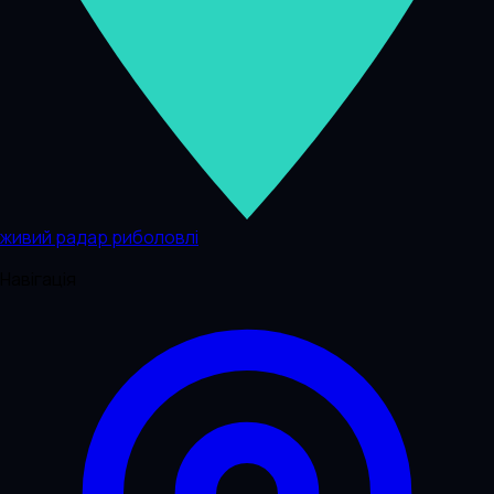
живий радар риболовлі
Навігація