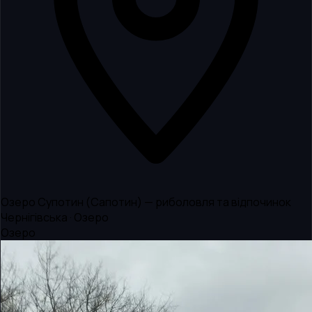
Озеро Супотин (Сапотин) — риболовля та відпочинок
Чернігівська · Озеро
Озеро