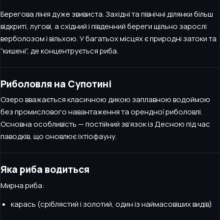
Берегова лінія дуже звивиста. Західні та північні ділянки більш
відкриті, лугові, а східний і південний береги щільно зарослі
верболозом і вільхою. У багатьох місцях є природні затоки та
“кишені”, де концентрується риба.
Риболовля на Супотині
Озеро вважається класичною дикою заплавною водоймою
без промислового навантаження та орендної риболовлі.
Основна особливість — постійний зв’язок із Десною під час
паводків, що оновлює іхтіофауну.
Яка риба водиться
Мирна риба:
карась (сріблястий і золотий, один із наймасовіших видів)