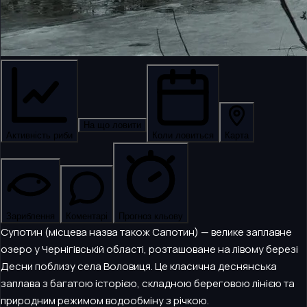
На що ловити
Активність риби
Коли ловиться
Карта
Зариблення
Коментарі
Прогноз кльову
Супотин (місцева назва також Сапотин) — велике заплавне
озеро у Чернігівській області, розташоване на лівому березі
Десни поблизу села Воловиця. Це класична деснянська
заплава з багатою історією, складною береговою лінією та
природним режимом водообміну з річкою.