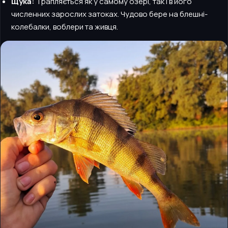
Щука:
Трапляється як у самому озері, так і в його
численних зарослих затоках. Чудово бере на блешні-
колебалки, воблери та живця.