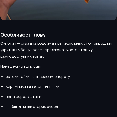
Особливості лову
Супотин — складна водойма з великою кількістю природних
укриттів. Риба тут розосереджена і часто стоїть у
важкодоступних зонах.
Найефективніші місця:
затоки та “кишені” вздовж очерету
коряжники та затоплені гілки
вікна серед латаття
глибші ділянки старих русел