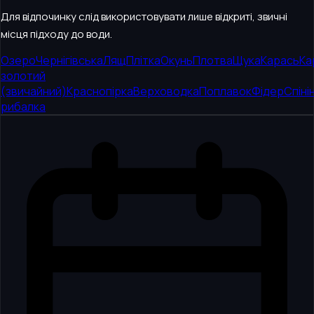
Для відпочинку слід використовувати лише відкриті, звичні
місця підходу до води.
Озеро
Чернігівська
Лящ
Плітка
Окунь
Плотва
Щука
Карась
Ка
золотий
(звичайний)
Краснопірка
Верховодка
Поплавок
Фідер
Спіні
рибалка