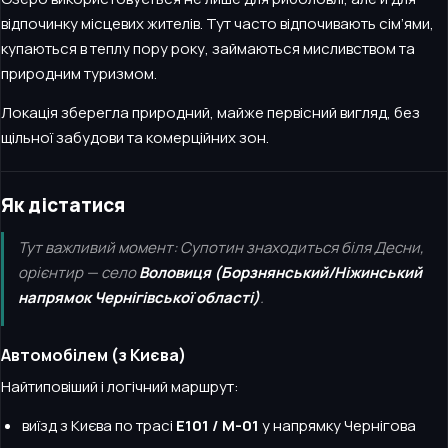
відпочинку місцевих жителів. Тут часто відпочивають сім’ями,
купаються в теплу пору року, займаються мисливством та
природним туризмом.
Локація зберегла природний, майже первісний вигляд, без
щільної забудови та комерційних зон.
Як дістатися
Тут важливий момент: Супотин знаходиться біля Десни,
орієнтир — село
Воловиця (Борзнянський/Ніжинський
напрямок Чернігівської області)
.
Автомобілем (з Києва)
Найтиповіший і логічний маршрут:
виїзд з Києва по трасі
Е101 / М-01
у напрямку Чернігова