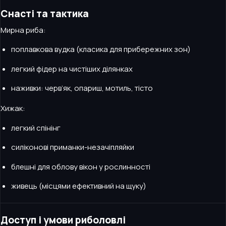
Снасті та тактика
Мирна риба:
поплавкова вудка (класика для прибережних зон)
легкий фідер на чистіших ділянках
наживки: черв’як, опариш, мотиль, тісто
Хижак:
легкий спінінг
силіконові приманки-незачіпляйки
блешні для облову вікон у рослинності
живець (місцями ефективний на щуку)
Доступ і умови риболовлі