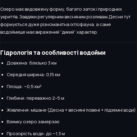
Озеро має видовжену форму, багато заток і природних
укриттів. Завдяки регулярним весняним розливам Десни тут
формується дуже різноманітна іхтіофауна, а саме
водоймище має виражений “дикий” характер.
Гідрологія та особливості водойми
Довжина: близько 3 км
Середня ширина: 0,15 км
Площа: ~0,5 км²
Глибини: переважно 2–5 м
Живлення: мішане (Десна + весняні повені + підземні води)
Взимку озеро замерзає
Прозорість води: до ~1,3 м