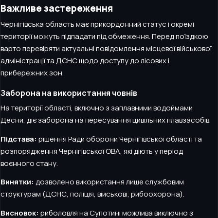
Важливе застереження
Чернігівська область має прикордонний статус і окремі
території можуть підпадати під обмеження. Перед поїздкою
варто перевіряти актуальні повідомлення місцевої військової
адміністрації та ДСНС щодо доступу до лісових і
прибережних зон.
Заборона на використання човнів
На території області, включно з заплавними водоймами
Десни, діє заборона на пересування цивільних плавзасобів.
Підстава:
рішення Ради оборони Чернігівської області та
розпорядження Чернігівської ОВА, які діють у період
воєнного стану.
Винятки:
дозволено використання лише службовим
структурам (ДСНС, поліція, військові, рибоохорона).
Висновок:
риболовля на Супотині можлива виключно з