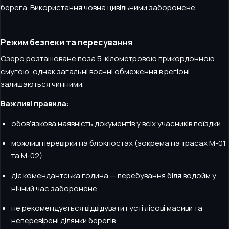
берега. Використання човна цивільними заборонене.
Режим безпеки та пересування
Озеро розташоване поза 5-кілометровою прикордонною
смугою, однак загальні воєнні обмеження в регіоні
залишаються чинними.
Важливі правила:
обов’язкова наявність документів у всіх учасників поїздки
можливі перевірки на блокпостах (зокрема на трасах М-01
та М-02)
діє комендантська година — перебування біля водойм у
нічний час заборонене
не рекомендується відвідувати густі лісові масиви та
неперевірені ділянки берегів