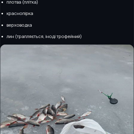
плотва (плітка)
краснопірка
верховодка
лин (трапляється, іноді трофейний)