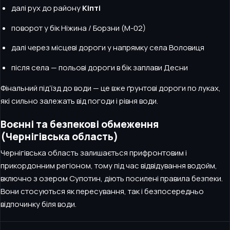
далі рух до району
Кіпті
поворот у бік Ніжина / Борзни (М-02)
далі через місцеві дороги у напрямку села Воловиця
після села — польові дороги в бік заплави Десни
Фінальний під’їзд до води — це вже ґрунтові дороги по луках,
які сильно залежать від погоди і рівня води.
Воєнні та безпекові обмеження
(Чернігівська область)
Чернігівська область залишається прифронтовим і
прикордонним регіоном, тому під час відвідування водойм,
включно з озером Супотин, діють посилені правила безпеки.
Вони стосуються як пересування, так і безпосередньо
відпочинку біля води.