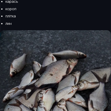
карась
короп
плітка
лин