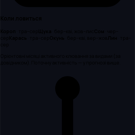
Коли ловиться
Короп
·
тра–сер
Щука
·
бер–кві, жов–лис
Сом
·
чер–
сер
Карась
·
тра–сер
Окунь
·
бер–кві, вер–жов
Лин
·
тра–
сер
Орієнтовні місяці активного клювання за видами (за
довідником). Поточну активність — у прогнозі вище.