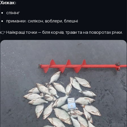
Хижак:
спінінг
приманки: силікон, воблери, блешні
👉 Найкращі точки — біля корчів, трави та на поворотах річки.