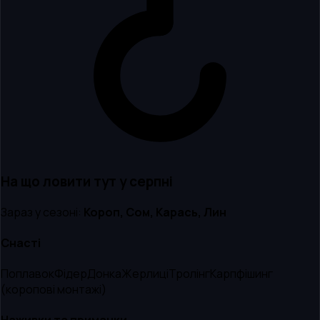
На що ловити тут
у серпні
Зараз у сезоні:
Короп, Сом, Карась, Лин
Снасті
Поплавок
Фідер
Донка
Жерлиці
Тролінг
Карпфішинг
(коропові монтажі)