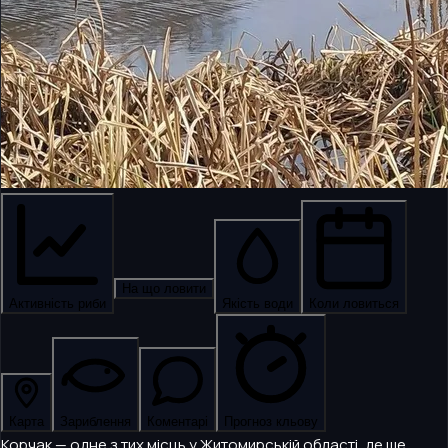
На що ловити
Активність риби
Якість води
Коли ловиться
Карта
Зариблення
Коментарі
Прогноз кльову
Корчак — одне з тих місць у Житомирській області, де ще