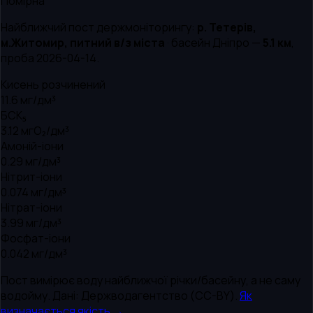
Помірна
Найближчий пост держмоніторингу:
р. Тетерів,
м.Житомир, питний в/з міста
· басейн
Дніпро
—
5.1
км
,
проба
2026-04-14
.
Кисень розчинений
11.6
мг/дм³
БСК₅
3.12
мгО₂/дм³
Амоній-іони
0.29
мг/дм³
Нітрит-іони
0.074
мг/дм³
Нітрат-іони
3.99
мг/дм³
Фосфат-іони
0.042
мг/дм³
Пост вимірює воду найближчої річки/басейну, а не саму
водойму. Дані: Держводагентство (CC-BY).
Як
визначається якість →