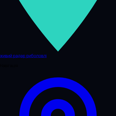
живий радар риболовлі
Навігація