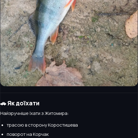
🚗 Як доїхати
Найзручніше їхати з Житомира:
трасою в сторону Коростишева
поворот на Корчак