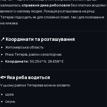
залишилась
справжня дика риболовля
без платних водойм і
великого напливу людей. Локація розташована на річці
Тетерів і підходить як для спокійної ловлі, так і для полювання
на хижака.
📍 Координати та розташування
Житомирська область
Річка Тетерів, район села Корчак
Координати:
50.254° N, 28.658° E
🐟 Яка риба водиться
У цьому районі Тетерева можна зловити:
щука
окунь