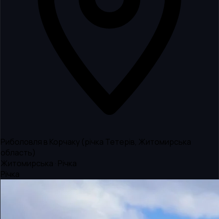
Риболовля в Корчаку (річка Тетерів, Житомирська
область)
Житомирська · Річка
Річка