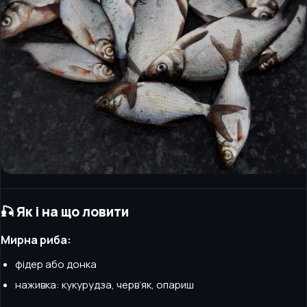
🎣 Як і на що ловити
Мирна риба:
фідер або донка
наживка: кукурудза, черв’як, опариш