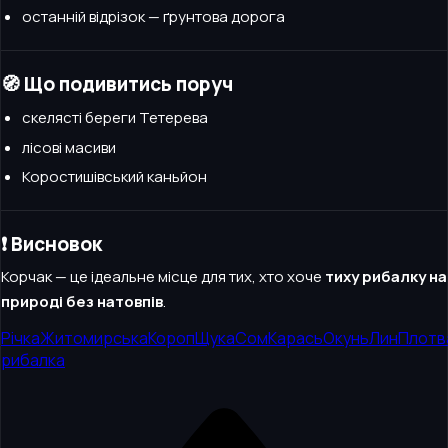
останній відрізок — ґрунтова дорога
🧭 Що подивитись поруч
скелясті береги Тетерева
лісові масиви
Коростишівський каньйон
❗ Висновок
Корчак — це ідеальне місце для тих, хто хоче
тиху рибалку на
природі без натовпів
.
Річка
Житомирська
Короп
Щука
Сом
Карась
Окунь
Лин
Плотв
рибалка