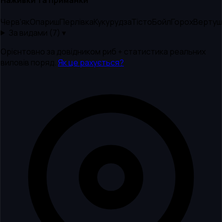
Наживки та приманки
Черв'як
Опариш
Перлівка
Кукурудза
Тісто
Бойл
Горох
Вертуш
За видами (
7
) ▾
Орієнтовно за довідником риб + статистика реальних
виловів поряд.
Як це рахується?