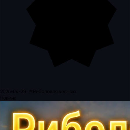
2026-04-29 · #Риболовля весною
Новина