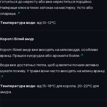
готується до нересту або вже нереститься порційно.
Найкраще клює в тихих затоках на мастирку, тісто або
опариша.
Температура води:
від 10–12°C.
Короп і білий амур
Короп і білий амур вже виходять на мілководдя, особливо
вранці. Працює кукурудза або ароматні бойли.
Вода вже достатньо тепла, щоб ці велетні почали активно
шукати поживу. У травні вони часто виходять на мілину вранці.
Температура води:
від 15–18°C для коропа, 20–22°C для
амура.