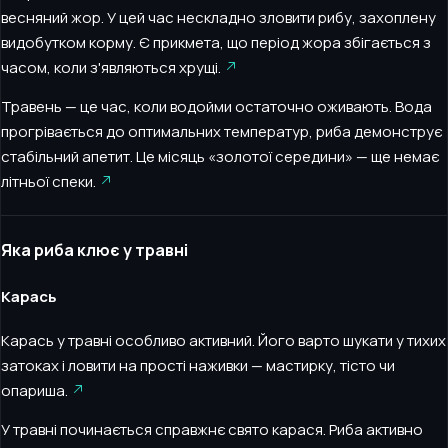
весняний жор. У цей час нескладно зловити рибу, захоплену
видобутком корму. Є прикмета, що період жора збігається з
часом, коли з'являються хрущі.
Травень — це час, коли водойми остаточно оживають. Вода
прогрівається до оптимальних температур, риба демонструє
стабільний апетит. Це місяць «золотої середини» — ще немає
літньої спеки.
Яка риба клює у травні
Карась
Карась у травні особливо активний. Його варто шукати у тихих
затоках і ловити на прості наживки — мастирку, тісто чи
опариша.
У травні починається справжнє свято карася. Риба активно