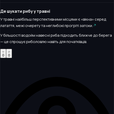
Де шукати рибу у травні
У травні найбільш перспективними місцями є «вікна» серед
латаття, межі очерету та неглибокі прогріті затоки.
У більшості водойм навесні риба підходить ближче до берега
— це спрощує риболовлю навіть для початківців.
0
0