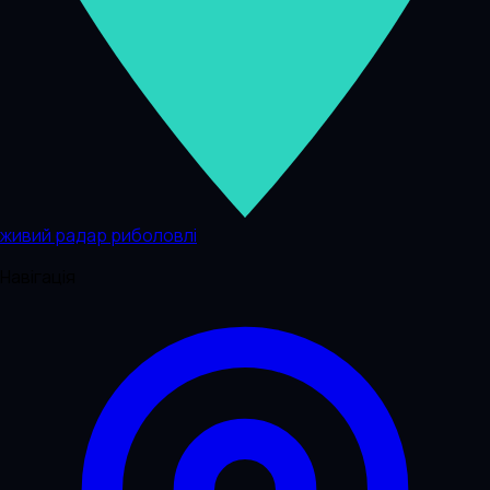
живий радар риболовлі
Навігація