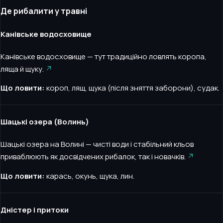
Де рибалити у травні
Канівське водосховище
Канівське водосховище — тут традиційно ловлять коропа,
ляща й щуку.
Що ловити:
короп, лящ, щука (після зняття заборони), судак.
Шацькі озера (Волинь)
Шацькі озера на Волині — чисті води і стабільний кльов
приваблюють як досвідчених рибалок, так і новачків.
Що ловити:
карась, окунь, щука, лин.
Дністер і притоки