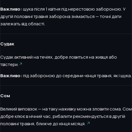
Важливо:
щука після 1 квітня під нерестовою забороною. У
другій половині травня заборона знімається — точні дати
залежать від області.
Судак
Судак активний на течіях, добре ловиться на живця або
твістери.
Важливо:
під забороною до середини–кінця травня, як і щука.
Сом
Великий виповзок — на таку наживку можна зловити сома. Сом
добре клює в нічний час, рибалити рекомендується в другій
половині травня, ближче до кінця місяця.