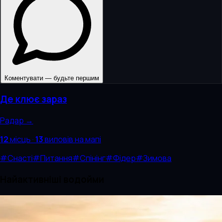
Коментувати — будьте першим
Де клює зараз
Радар →
12
місць
·
13
виловів
на мапі
#
Снасті
#
Питання
#
Спінінг
#
Фідер
#
Зимова
Найактивніші водойми