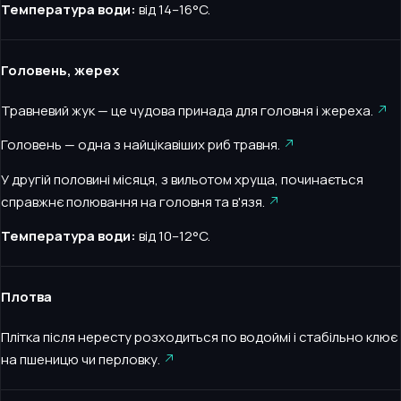
Температура води:
від 14–16°C.
Головень, жерех
Травневий жук — це чудова принада для головня і жереха.
Головень — одна з найцікавіших риб травня.
У другій половині місяця, з вильотом хруща, починається
справжнє полювання на головня та в'язя.
Температура води:
від 10–12°C.
Плотва
Плітка після нересту розходиться по водоймі і стабільно клює
на пшеницю чи перловку.