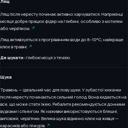
Лящ
Лящ після нересту починає активно харчуватися. Наприкінці
місяця добре працює фідер на глибині, особливо з мотилем
або черв'яком.
Лящ активізується з прогріванням води до 8–10°C, найкраще
клює в травні.
Де шукати:
глибокі місця з течією.
Щука
Травень — ідеальний час для лову щуки. У зубастої хижачки
після нересту починається сильний голод. Вона кидається на
все, що може стати їжею. Рибалити рекомендується донними
вудками і спінінгом. Як наживки використовуються блешні,
виповзки, черв'ячки. Велика щука відмінно клює на живця —
карасиків або пічкурів.