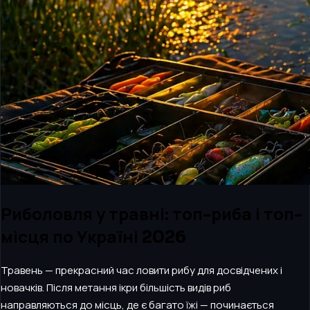
Риболовля у травні: топ-риба і топ-
місця по Україні 2026
Травень — прекрасний час ловити рибу для досвідчених і
новачків. Після метання ікри більшість видів риб
направляються до місць, де є багато їжі — починається