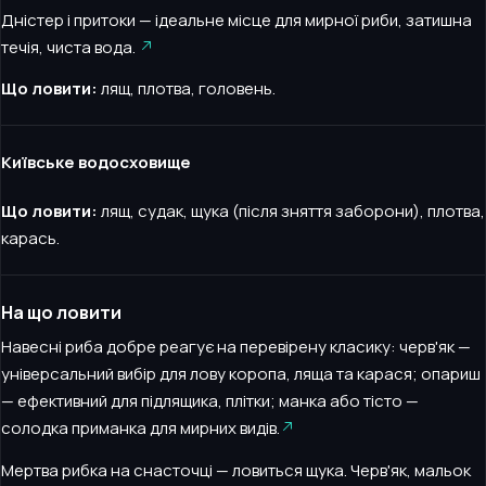
Дністер і притоки — ідеальне місце для мирної риби, затишна
течія, чиста вода.
Що ловити:
лящ, плотва, головень.
Київське водосховище
Що ловити:
лящ, судак, щука (після зняття заборони), плотва,
карась.
На що ловити
Навесні риба добре реагує на перевірену класику: черв'як —
універсальний вибір для лову коропа, ляща та карася; опариш
— ефективний для підлящика, плітки; манка або тісто —
солодка приманка для мирних видів.
Мертва рибка на снасточці — ловиться щука. Черв'як, мальок