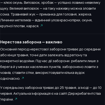
— клює окунь. Виповзок, хробак — успішно ловимо невелику
щуку. Великий виповзок — на таку наживку можна зловити
сома. Травневий жук — приманка для головня, жереха.
Личинки метеликів — відмінний улов краснопірки, окуня,
крупної плотви, карася.
Нерестова заборона — важливо
Основний період нерестової заборони триває до середини
або кінця травня, точні дати залежать від регіону та
конкретної водойми. Під час дії заборони: рибалити лише з
берега й у межах населених пунктів, заборонено ловити з
човнів, ставити сітки, використовувати кілька вудок
одночасно.
У середньому заборона триває до 25 травня, а іноді — до 10
червня. Актуальна інформація є на сайті Держрибагентства
України.