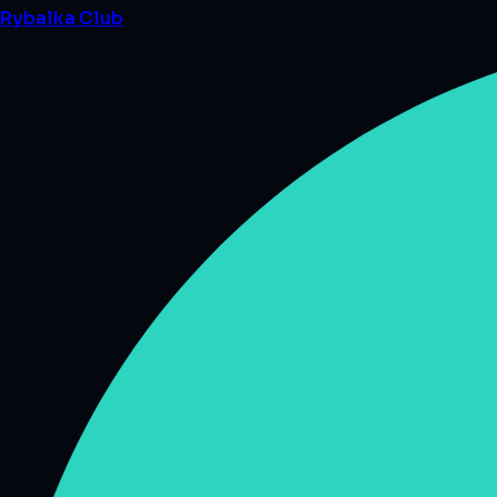
Rybalka
Club