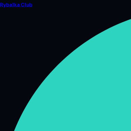
Rybalka
Club