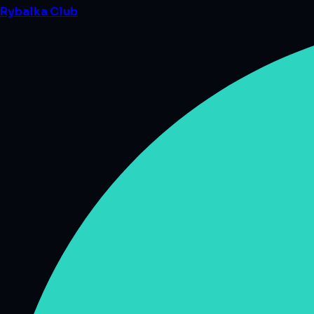
Rybalka
Club