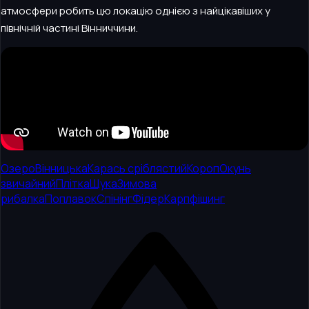
атмосфери робить цю локацію однією з найцікавіших у
північній частині Вінниччини.
Озеро
Вінницька
Карась сріблястий
Короп
Окунь
звичайний
Плітка
Щука
Зимова
рибалка
Поплавок
Спінінг
Фідер
Карпфішинг