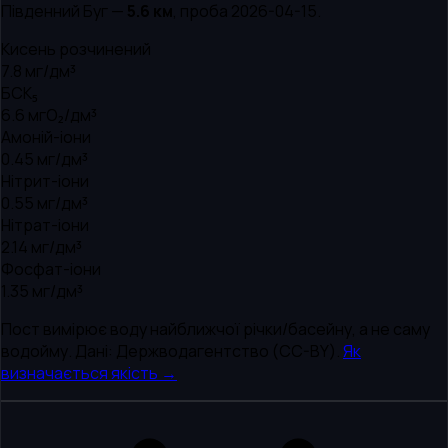
Південний Буг
—
5.6
км
, проба
2026-04-15
.
Кисень розчинений
7.8
мг/дм³
БСК₅
6.6
мгО₂/дм³
Амоній-іони
0.45
мг/дм³
Нітрит-іони
0.55
мг/дм³
Нітрат-іони
2.14
мг/дм³
Фосфат-іони
1.35
мг/дм³
Пост вимірює воду найближчої річки/басейну, а не саму
водойму. Дані: Держводагентство (CC-BY).
Як
визначається якість →