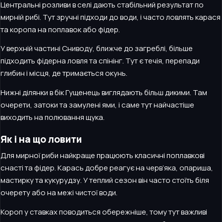
Центральні розливи в селі дають стабільний результат по
мирній рибі. Тут зручні підходи до води, і часто ловлять карася
та коропа на поплавок або фідер.
У верхній частині Сниводу, ближче до загреблі, більше
підходить фідерна ловля та спінінг. Тут є течія, перепади
глибин і місця, де тримається окунь.
Нижні ділянки в бік Гущенець виглядають більш дикими. Там
очерети, затоки та замулені ями, і саме тут найчастіше
виходить на полювання щука.
Як і на що ловити
Для мирної риби найкраще працюють класичні поплавкові
снасті та фідер. Карась добре реагує на черв’яка, опариша,
мастирку та кукурудзу. У теплий сезон він часто стоїть біля
очерету або на межі чистої води.
Короп у ставках поводиться обережніше, тому тут важливі