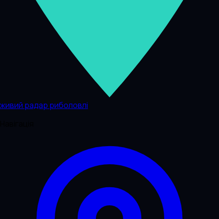
живий радар риболовлі
Навігація