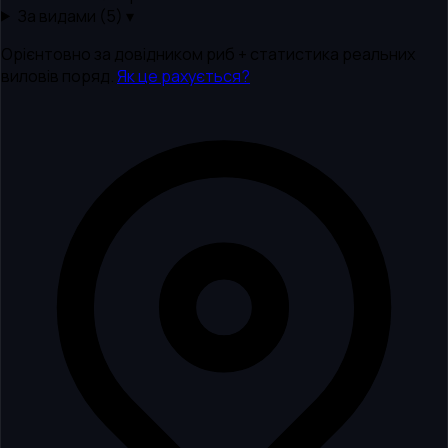
За видами (
5
) ▾
Орієнтовно за довідником риб + статистика реальних
виловів поряд.
Як це рахується?