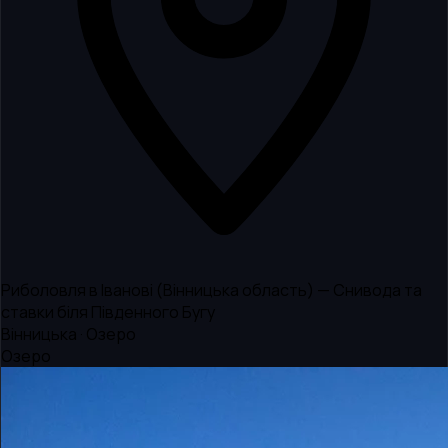
Риболовля в Іванові (Вінницька область) — Снивода та
ставки біля Південного Бугу
Вінницька · Озеро
Озеро