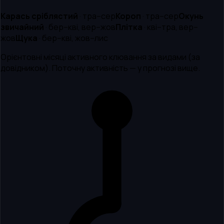
Карась сріблястий
·
тра–сер
Короп
·
тра–сер
Окунь
звичайний
·
бер–кві, вер–жов
Плітка
·
кві–тра, вер–
жов
Щука
·
бер–кві, жов–лис
Орієнтовні місяці активного клювання за видами (за
довідником). Поточну активність — у прогнозі вище.