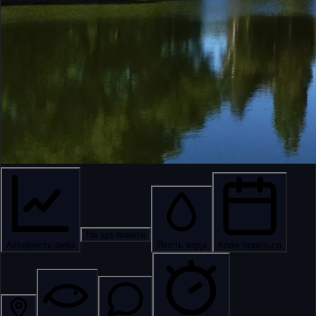
На що ловити
Активність риби
Якість води
Коли ловиться