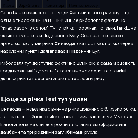
Карта
Зариблення
Коментарі
Прогноз кльову
Село Іванів Іванівської громади Хмільницького району — це
одна з тих локацій на Вінниччині, де риболовля фактично
“живе разом із селом”. Тут є і річка, і розливи, і ставки, і вихід на
більш потужні води Південного Бугу. Основною водною
артерією виступає річка
Снивода
, яка протікає прямо через
населений пункт і далі впадає в Південний Буг.
Риболовля тут доступна фактично цілий рік, а сама місцевість
поєднує як тихі “домашні” ставки в межах села, так і дикіші
ділянки річки з перспективою на трофейну рибу.
Що це за річка і які тут умови
Снивода
— невелика рівнинна річка довжиною близько 58 км,
з досить спокійною течією та широкими заплавами. У межах
Іванова вона має вигляд розливів і ставків, які сформовані
дамбами та природними заглибинами русла.