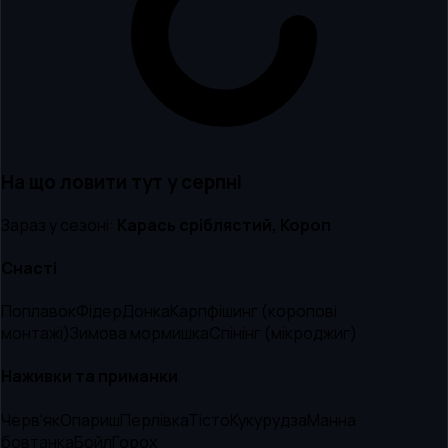
На що ловити тут
у серпні
Зараз у сезоні:
Карась сріблястий, Короп
Снасті
Поплавок
Фідер
Донка
Карпфішинг (коропові
монтажі)
Зимова мормишка
Спінінг (мікроджиг)
Наживки та приманки
Черв'як
Опариш
Перлівка
Тісто
Кукурудза
Манна
бовтанка
Бойл
Горох