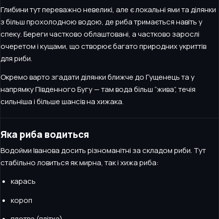
Глибини тут переважно невеликі, але є локальні ями та ділянки
з більш прохолодною водою, де риба тримається навіть у
спеку. Береги частково облаштовані, а частково зарослі
очеретом і кущами, що створює багато природних укриттів
для риби.
Окремо варто згадати ділянки ближче до Гущенець та у
напрямку Південного Бугу — там вода більш “жива”, течія
сильніша і більше шансів на хижака.
Яка риба водиться
Водойми Іванова досить різноманітні за складом риби. Тут
стабільно ловиться як мирна, так і хижа риба:
карась
короп
плотва (плітка)