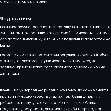
уточнювати умови на місці.
Як дістатися
Іванів має зручне транспортне розташування між Вінницею та
Хмільником. Найпростіше їхати автомобілем через Калинівку
або по трасі в напрямку Хмільника з подальшим поворотом на
Іванів.
Громадським транспортом сюди регулярно ходять автобуси
з Вінниці, а також маршрутки через Калинівку. Висадка
зазвичай прямо в межах села, після чого до водойм можна
дійти пішки.
Іванів — це універсальна рибальська точка, де можна знайти
як спокійну ловлю карася в ставках, так і більш динамічну
риболовлю на щуку та окуня в річкових ділянках Сниводи.
Поєднання доступності, різноманіття риби та природної