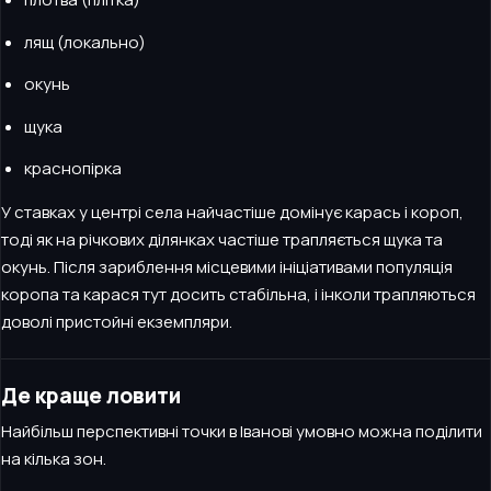
лящ (локально)
окунь
щука
краснопірка
У ставках у центрі села найчастіше домінує карась і короп,
тоді як на річкових ділянках частіше трапляється щука та
окунь. Після зариблення місцевими ініціативами популяція
коропа та карася тут досить стабільна, і інколи трапляються
доволі пристойні екземпляри.
Де краще ловити
Найбільш перспективні точки в Іванові умовно можна поділити
на кілька зон.