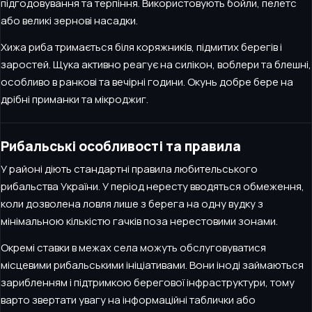
підгодовування та терпіння. Використовують бойли, пелетс
або великі зернові насадки.
Хижа риба тримається біля коряжників, підмитих берегів і
заростей. Щука активно реагує на силікон, воблери та блешні,
особливо в ранкові та вечірні години. Окунь добре бере на
дрібні приманки та мікроджиг.
Рибальські особливості та правила
У районі діють стандартні правила любительського
рибальства України. У період нересту вводяться обмеження,
коли дозволена ловля лише з берега на одну вудку з
мінімальною кількістю гачків поза нерестовими зонами.
Окремі ставки в межах села можуть обслуговуватися
місцевими рибальськими ініціативами. Вони іноді займаються
зарибленням і підтримкою берегової інфраструктури, тому
варто звертати увагу на інформаційні таблички або