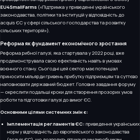
EU4SmallFarms
(«Підтримка у приведенні українського
законодавства, політики та інституцій у відповідність до
acquis ЄС у сфері сільського господарства та розвитку
сільських територій»).
Реформа як фундамент економічного зростання
Реформа рибної галузі, яка стартувала у 2022 році, вже
продемонструвала свою ефективність навіть в умовах
воєнного стану. Сьогодні цей сектор має потенціал
приносити мільярди гривень прибутку підприємцям та суттєво
наповнювати державний бюджет. Головне завдання форуму
— окреслити подальші кроки для створення прозорих умов
роботи та підготовки галузі до вимог ЄС.
Основними цілями системних змін є:
Імплементація регламентів ЄС:
приведення українських
норм у відповідність до європейського законодавства
(acquis ЄС), що дозволить вітчизняним виробникам