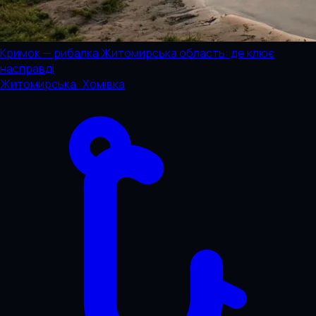
Кримок — рибалка Житомирська область: де клює
насправді
Житомирська · Хомівка