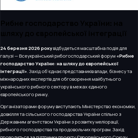
Рибне господарство України: на
шляху до європейської інтеграції
24 березня 2026 року
відбудеться масштабна подія для
галузі — Всеукраїнський рибогосподарський форум
«Рибне
господарство України: на шляху до європейської
інтеграції»
. Захід об’єднає представників влади, бізнесу та
міжнародних експертів для обговорення майбутнього
українського рибного сектору в межах єдиного
європейського ринку.
Організаторами форуму виступають Міністерство економіки,
довкілля та сільського господарства України спільно з
Державним агентством України з розвитку меліорації,
рибного господарства та продовольчих програм. Захід
проводиться за підтримки проєкту Європейського Союзу