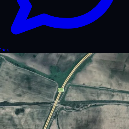
1
★
4