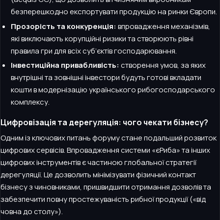
безперешкодно експортувати продукцію на ринки Європи.
Прозорість та конкуренція:
впровадження механізмів,
які виключають корупційні ризики та створюють рівні
правила гри для всіх суб’єктів господарювання.
Інвестиційна привабливість:
створення умов, за яких
внутрішні та зовнішні інвестори будуть готові вкладати
кошти в модернізацію українського рибогосподарського
комплексу.
Цифровізація та дерегуляція: чого чекати бізнесу?
Одним із ключових питань форуму стане подальший розвиток
цифрових сервісів. Впровадження системи «єРиба» та інших
цифрових інструментів є частиною глобальної стратегії
дерегуляції. Це дозволить мінімізувати фізичний контакт
бізнесу з чиновниками, пришвидшити отримання дозволів та
забезпечити повну простежуваність рибної продукції («від
човна до столу»).