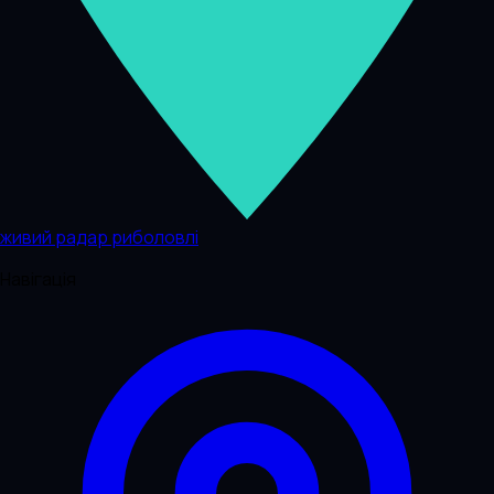
живий радар риболовлі
Навігація