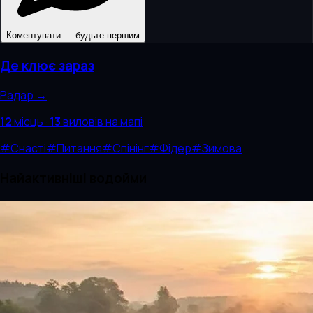
Коментувати — будьте першим
Де клює зараз
Радар →
12
місць
·
13
виловів
на мапі
#
Снасті
#
Питання
#
Спінінг
#
Фідер
#
Зимова
Найактивніші водойми