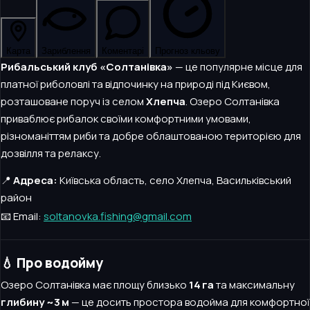
Карта
Зариблення
Коментарі
Прогноз кльову
Рибальський клуб «Солтанівка»
— це популярне місце для
платної риболовлі та відпочинку на природі під Києвом,
розташоване поруч із селом
Хлепча
. Озеро Солтанівка
приваблює рибалок своїми комфортними умовами,
різноманіттям риби та добре облаштованою територією для
дозвілля та релаксу.
📍
Адреса:
Київська область, село Хлепча, Васильківський
район
📧 Email:
soltanovka.fishing@gmail.com
💧 Про водойму
Озеро Солтанівка має площу близько
14 га
та максимальну
глибину ~3 м
— це досить простора водойма для комфортної