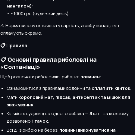
мангалом):
• ~1000 грн (будь‑який день)
⚠️ Норма вилову включена у вартість, а рибу понад ліміт
оплачують окремо.
📋 Правила
📋 Основні правила риболовлі на
«Солтанівці»
Щоб розпочати риболовлю, рибалка
повинен
:
Ознайомитися з правилами водойми та
сплатити квиток
.
Мати
короповий мат, підсак, антисептик та мішок для
зважування
.
Кількість вудилищ на одного рибака —
3 шт.
, на кожному
дозволено
1 гачок
.
Всі дії з рибою на березі
повинні виконуватися на