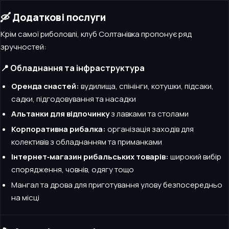
🛶 Додаткові послуги
Крім самої риболовлі, клуб Солтанівка пропонує ряд
зручностей:
📍 Обладнання та інфраструктура
Оренда снастей:
вудилища, спінінги, котушки, підсаки,
садки, підгодовування та насадки
Альтанки для відпочинку
з лавками та столами
Корпоративна рибалка:
організація заходів для
колективів з обладнанням та приманками
Інтернет‑магазин рибальських товарів:
широкий вибір
спорядження, човнів, одягу тощо
Мангал та дрова для приготування улову безпосередньо
на місці