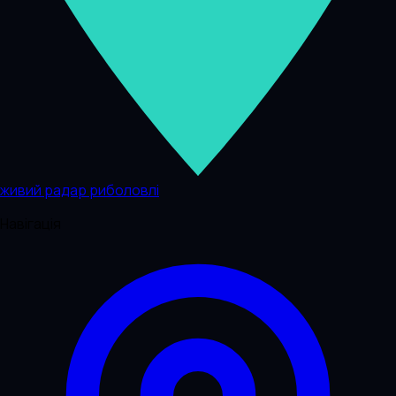
живий радар риболовлі
Навігація