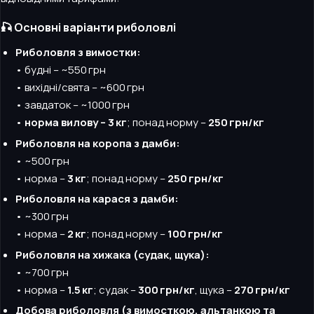
🎣 Основні варіанти риболовлі
Риболовля з вимостки:
• будні – ~550 грн
• вихідні/свята – ~600 грн
• завдаток – ~1000 грн
•
норма вилову – 3 кг
; понад норму –
250 грн/кг
Риболовля на коропа з дамби:
• ~500 грн
• норма –
3 кг
; понад норму –
250 грн/кг
Риболовля на карася з дамби:
• ~300 грн
• норма –
2 кг
; понад норму –
100 грн/кг
Риболовля на хижака (судак, щука):
• ~700 грн
• норма –
1.5 кг
; судак –
300 грн/кг
, щука –
270 грн/кг
Добова риболовля (з вимосткою, альтанкою та