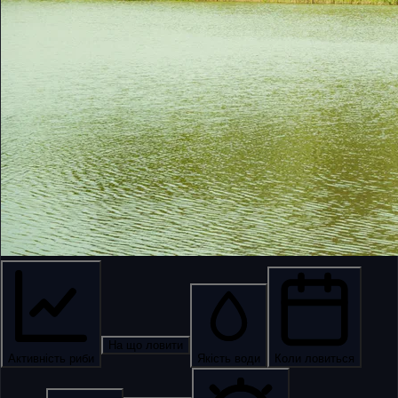
На що ловити
Активність риби
Якість води
Коли ловиться