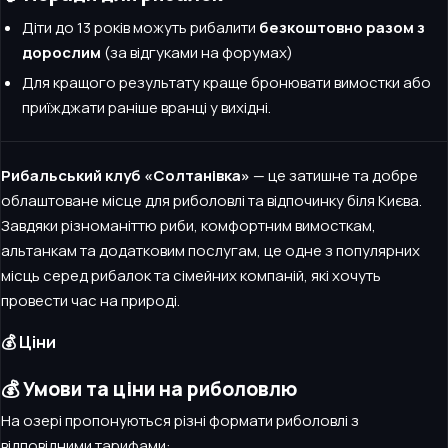
Діти до 13 років можуть рибалити
безкоштовно разом з
дорослим
(за відгуками на форумах)
Для кращого результату краще бронювати вимостки або
приїжджати раніше вранці у вихідні.
Рибальський клуб «Солтанівка»
— це затишне та добре
облаштоване місце для риболовлі та відпочинку біля Києва.
Завдяки різноманіттю риби, комфортним вимосткам,
альтанкам та додатковим послугам, це одне з популярних
місць серед рибалок та сімейних компаній, які хочуть
провести час на природі.
💰 Ціни
💰 Умови та ціни на риболовлю
На озері пропонуються різні формати риболовлі з
відповідними тарифами: