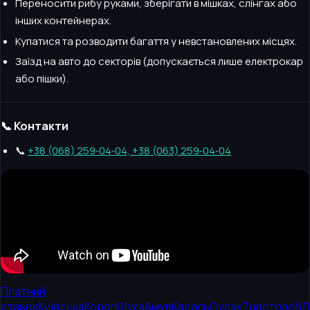
Переносити рибу руками, зберігати в мішках, слінгах або
інших контейнерах.
Купатися та розводити багаття у невстановлених місцях.
Заїзд на авто до секторів (допускається лише електрокар
або пішки).
📞 Контакти
📞
+38 (068) 259‑04‑04, +38 (063) 259‑04‑04
Платний
ставок
Київська
Короп
Щука
Амур
Карась
Судак
Товстолоб
Л