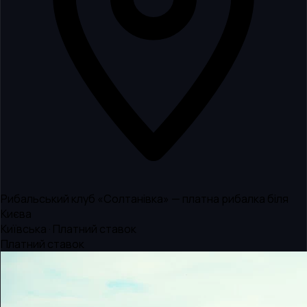
Рибальський клуб «Солтанівка» — платна рибалка біля
Києва
Київська · Платний ставок
Платний ставок