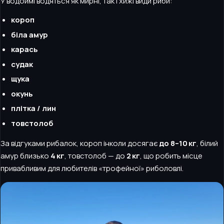
У водоймі водяться як мирні, так і хижі види риби:
короп
біла амур
карась
судак
щука
окунь
плітка / лин
товстолоб
За відгуками рибалок, короп інколи досягає
до 8–10 кг
, білий
амур близько
4 кг
, товстолоб — до
2 кг
, що робить місце
привабливим для любителів «трофейної» риболовлі.