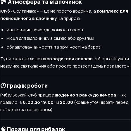
🏞️ Атмосфера та відпочинок
Клуб «Солтанівка» — це не просто водойма, а
комплекс для
повноцінного відпочинку
на природі:
мальовнича природа довкола озера
місця для відпочинку з сім’єю або друзями
облаштовані вимостки та зручності на березі
Тут можна не лише
насолодитися ловлею
, а й організувати
невелике святкування або просто провести день поза містом.
🕐 Графік роботи
Рибальський клуб працює
щоденно з ранку до вечора
— як
правило, з
6:00 до 19:00
чи
20:00
(краще уточнювати перед
поїздкою за телефоном).
🧠 Поради для рибалок