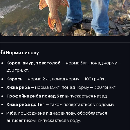
🎣 Норми вилову
Короп, амур, товстолоб
— норма 3 кг; понад норму —
250 грн/кг.
Карась
— норма 2 кг; понад норму — 100 грн/кг.
Хижа риба
— норма 1,5 кг; понад норму — 300 грн/кг.
Трофейна риба понад 3 кг
випускається назад.
Хижа риба до 1 кг
— також повертається у водойму.
Риба, пошкоджена під час вилову, обробляється
антисептиком і випускається у воду.