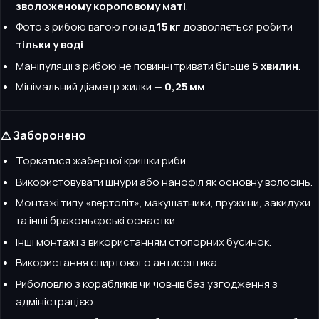
зволоженому короповому маті
.
Фото з рибою вагою понад
15 кг
дозволяється робити
тільки у воді
.
Маніпуляції з рибою не повинні тривати більше
5 хвилин
.
Мінімальний діаметр жилки —
0,25 мм
.
⚠ Заборонено
Торкатися жаберної кришки риби.
Використовувати шнури або нанофіл як основну волосінь.
Монтажі типу «вертоліт», макушатники, пружини, закидухи
та інші браконьєрські оснастки.
Інші монтажі з використанням стопорних бусинок.
Використання спиртового антисептика.
Риболовлю з корабликів чи човнів без узгодження з
адміністрацією.