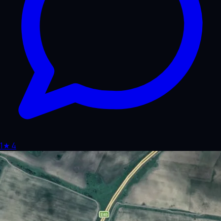
1
★
4