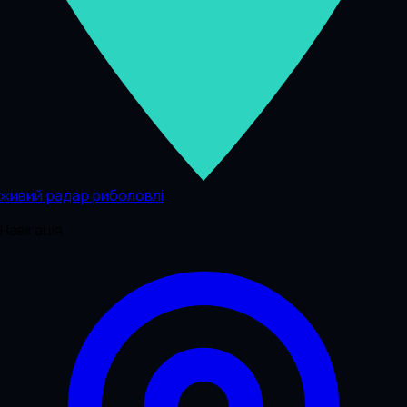
живий радар риболовлі
Навігація