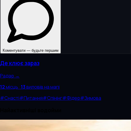
Коментувати — будьте першим
Де клює зараз
Радар →
12
місць
·
13
виловів
на мапі
#
Снасті
#
Питання
#
Спінінг
#
Фідер
#
Зимова
Найактивніші водойми