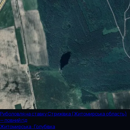
Риболовля на ставку Стрижівка (Житомирська область)
— повний гід
Житомирська · Голубівка