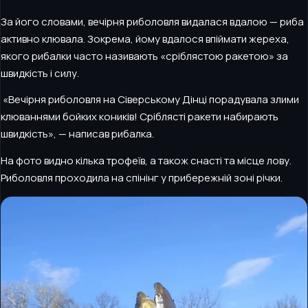
За його словами, вечірня риболовля видалася вдалою — риба
активно клювала. Зокрема, йому вдалося впіймати жереха,
якого рибалки часто називають «сріблястою ракетою» за
швидкість і силу.
«Вечірня риболовля на Сіверському Дінці порадувала злими
клюваннями бойких коників! Сріблясті ракети набирають
швидкість», — написав рибалка.
На фото видно кілька трофеїв, а також снасті та місце лову.
Риболовля проходила на спінінг у прибережній зоні річки.