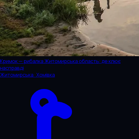
Кримок — рибалка Житомирська область: де клює
насправді
Житомирська · Хомівка