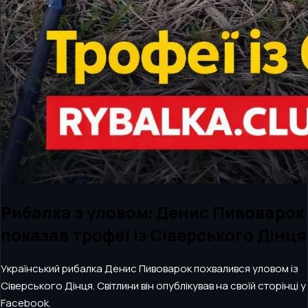
Рибалка з уловом: Денис Пивоварок
показав трофеї із Сіверського Дінця
Український рибалка Денис Пивоварок похвалився уловом із
Сіверського Дінця. Світлини він опублікував на своїй сторінці у
Facebook.