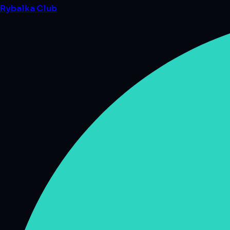
Rybalka
Club